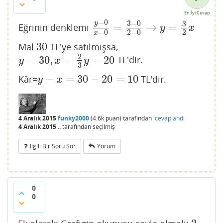
En İyi Cevap
−
0
3
−
0
3
y
=
→
=
Eğrinin denklemi
y
−
0
x
−
0
=
3
−
0
2
−
0
→
y
=
3
2
x
y
x
−
0
2
−
0
2
x
30
Mal
TL'ye satılmışsa,
30
2
=
30
,
=
=
20
TL'dir.
y
=
30
,
x
=
2
3
y
=
20
y
x
y
3
−
=
30
−
20
=
10
Kâr=
TL'dir.
y
−
x
=
30
−
20
=
10
y
x
4 Aralık 2015
funky2000
(
4.6k
puan)
tarafından
cevaplandı
4 Aralık 2015
..
tarafından
seçilmiş
Ilgili Bir Soru Sor
Yorum
0
0