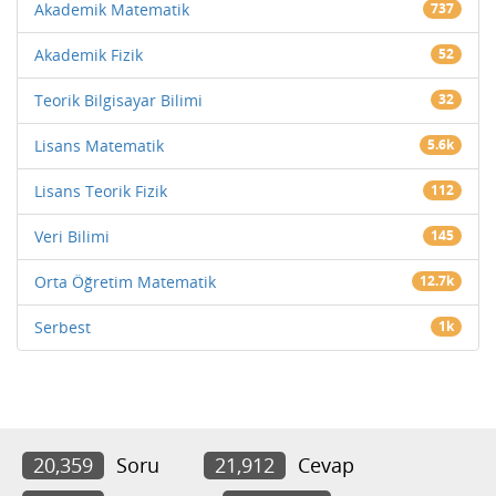
Akademik Matematik
737
Akademik Fizik
52
Teorik Bilgisayar Bilimi
32
Lisans Matematik
5.6k
Lisans Teorik Fizik
112
Veri Bilimi
145
Orta Öğretim Matematik
12.7k
Serbest
1k
20,359
Soru
21,912
Cevap