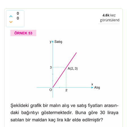
0
4.6k
kez
0
görüntülendi