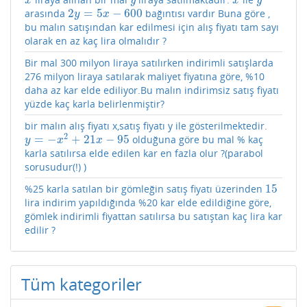
x
y
x
y
x
y
x
y
2
=
5
−
600
arasında
bağıntısı vardır Buna göre ,
2
y
=
5
x
−
600
y
x
bu malın satışından kar edilmesi için alış fiyatı tam sayı
olarak en az kaç lira olmalıdır ?
Bir mal 300 milyon liraya satılırken indirimli satışlarda
276 milyon liraya satılarak maliyet fiyatına göre, %10
daha az kar elde ediliyor.Bu malın indirimsiz satış fiyatı
yüzde kaç karla belirlenmiştir?
bir malın alış fiyatı x,satış fiyatı y ile gösterilmektedir.
2
=
−
+
21
−
95
olduğuna göre bu mal % kaç
y
=
−
x
2
+
21
x
−
95
y
x
x
karla satılırsa elde edilen kar en fazla olur ?(parabol
sorusudur(!) )
15
%25 karla satılan bir gömleğin satış fiyatı üzerinden
15
lira indirim yapıldığında %20 kar elde edildiğine göre,
gömlek indirimli fiyattan satılırsa bu satıştan kaç lira kar
edilir ?
Tüm kategoriler