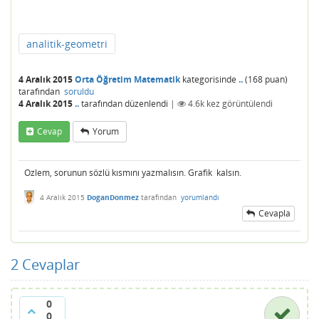
analitik-geometri
4 Aralık 2015
Orta Öğretim Matematik
kategorisinde
..
(
168
puan)
tarafından
soruldu
4 Aralık 2015
..
tarafından
düzenlendi
|
4.6k
kez görüntülendi
Cevap
Yorum
Ozlem, sorunun sözlü kısmını yazmalısın. Grafik kalsın.
4 Aralık 2015
DoganDonmez
tarafından
yorumlandı
Cevapla
2
Cevaplar
0
0