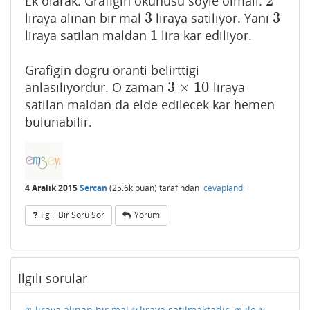
2
Ek olarak: Grafigin okunusu soyle olmali:
2
3
3
liraya alinan bir mal
liraya satiliyor. Yani
3
3
1
liraya satilan maldan
lira kar ediliyor.
1
Grafigin dogru oranti belirttigi
3
×
10
anlasiliyordur. O zaman
liraya
3
×
10
satilan maldan da elde edilecek kar hemen
bulunabilir.
4 Aralık 2015
Sercan
(
25.6k
puan)
tarafından
cevaplandı
Ilgili Bir Soru Sor
Yorum
İlgili sorular
liraya alınan bir mal
liraya satılmaktadır.
ile