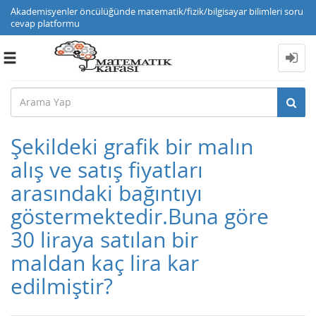
Akademisyenler öncülüğünde matematik/fizik/bilgisayar bilimleri soru
cevap platformu
Toggle
navigation
Şekildeki grafik bir malın
alış ve satış fiyatları
arasındaki bağıntıyı
göstermektedir.Buna göre
30 liraya satılan bir
maldan kaç lira kar
edilmiştir?