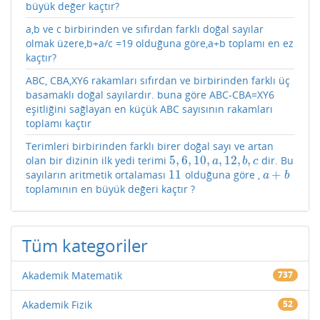
büyük değer kaçtır?
a,b ve c birbirinden ve sıfırdan farklı doğal sayılar
olmak üzere,b+a/c =19 olduğuna göre,a+b toplamı en ez
kaçtır?
ABC, CBA,XY6 rakamları sıfırdan ve birbirinden farklı üç
basamaklı doğal sayılardır. buna göre ABC-CBA=XY6
eşitliğini sağlayan en küçük ABC sayısının rakamları
toplamı kaçtır
Terimleri birbirinden farklı birer doğal sayı ve artan
5
,
6
,
10
,
,
12
,
,
olan bir dizinin ilk yedi terimi
dir. Bu
5
,
6
,
10
,
a
,
12
,
b
,
c
a
b
c
11
+
sayıların aritmetik ortalaması
olduğuna göre ,
11
a
+
b
a
b
toplamının en büyük değeri kaçtır ?
Tüm kategoriler
Akademik Matematik
737
Akademik Fizik
52