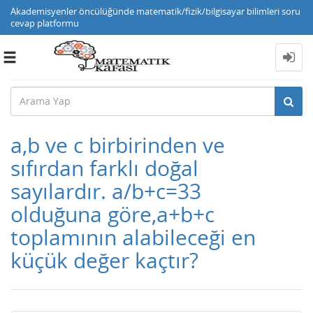
Akademisyenler öncülüğünde matematik/fizik/bilgisayar bilimleri soru
cevap platformu
Toggle
navigation
a,b ve c birbirinden ve
sıfırdan farklı doğal
sayılardır. a/b+c=33
olduğuna göre,a+b+c
toplamının alabileceği en
küçük değer kaçtır?