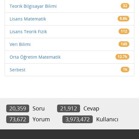
Teorik Bilgisayar Bilimi
32
Lisans Matematik
5.6k
Lisans Teorik Fizik
112
Veri Bilimi
145
Orta Öğretim Matematik
12.7k
Serbest
1k
20,359
Soru
21,912
Cevap
73,672
Yorum
3,973,472
Kullanıcı