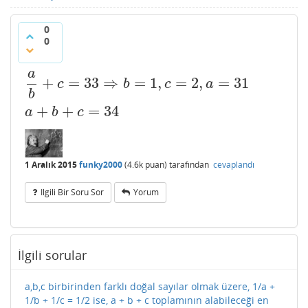
0
0
a
+
=
33
⇒
=
1
,
=
2
,
=
31
a
b
+
c
=
33
⇒
b
=
1
,
c
=
2
,
a
=
31
a
+
b
+
c
=
34
c
b
c
a
b
+
+
=
34
a
b
c
1 Aralık 2015
funky2000
(
4.6k
puan)
tarafından
cevaplandı
Ilgili Bir Soru Sor
Yorum
İlgili sorular
a,b,c birbirinden farklı doğal sayılar olmak üzere, 1/a +
1/b + 1/c = 1/2 ise, a + b + c toplamının alabileceği en