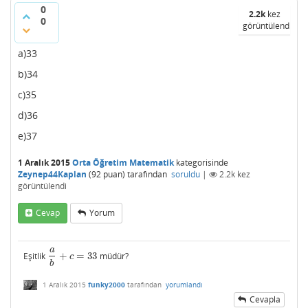
0
2.2k
kez
0
görüntülendi
a)33
b)34
c)35
d)36
e)37
1 Aralık 2015
Orta Öğretim Matematik
kategorisinde
Zeynep44Kaplan
(
92
puan)
tarafından
soruldu
|
2.2k
kez
görüntülendi
Cevap
Yorum
a
Eşitlik
+
=
33
müdür?
a
b
+
c
=
33
c
b
1 Aralık 2015
funky2000
tarafından
yorumlandı
Cevapla