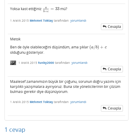
a
Yoksa kast ettiğiniz
=
33
mü?
a
b
+
c
=
33
+
b
c
1 Aralık 2015
Mehmet Toktaş
tarafından
yorumlandı
Cevapla
Metok
Ben de öyle olabileceğini düşündüm, ama şıklar
(
/
)
+
(
a
/
b
)
+
c
a
b
c
olduğunu gösteriyor.
1 Aralık 2015
funky2000
tarafından
yorumlandı
Cevapla
Maalesef zamanımızın büyük bir çoğunu, sorunun doğru yazımı için
karşılıklı yazışmalara ayırıyoruz. Buna site yöneticilerinin bir çözüm
bulması gerekir diye düşünüyorum.
1 Aralık 2015
Mehmet Toktaş
tarafından
yorumlandı
Cevapla
1
cevap