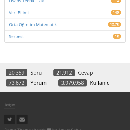
Lisans Teorik Fizik
112
Veri Bilimi
145
Orta Öğretim Matematik
12.7k
Serbest
1k
20,359
Soru
21,912
Cevap
73,672
Yorum
3,979,958
Kullanıcı
İletişim
Donut Theme
with
by
Amiya Sahu