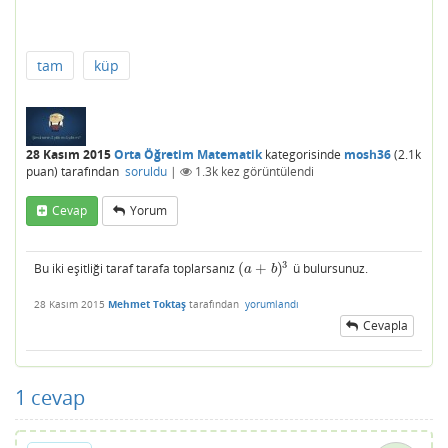
tam
küp
28 Kasım 2015
Orta Öğretim Matematik
kategorisinde
mosh36
(
2.1k
puan)
tarafından
soruldu
|
1.3k
kez görüntülendi
Cevap
Yorum
3
Bu iki eşitliği taraf tarafa toplarsanız
(
+
)
ü bulursunuz.
(
a
+
b
)
3
a
b
28 Kasım 2015
Mehmet Toktaş
tarafından
yorumlandı
Cevapla
1
cevap