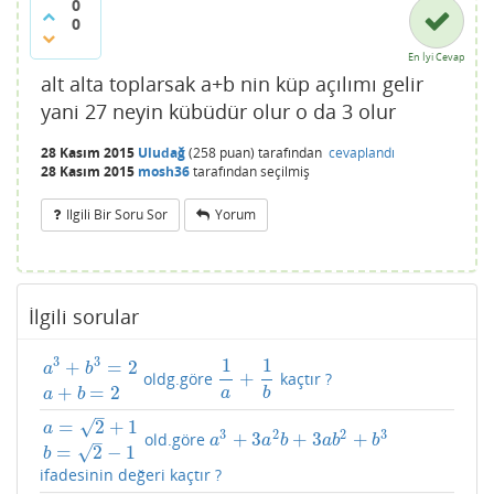
0
0
En İyi Cevap
alt alta toplarsak a+b nin küp açılımı gelir
yani 27 neyin kübüdür olur o da 3 olur
28 Kasım 2015
Uludağ
(
258
puan)
tarafından
cevaplandı
28 Kasım 2015
mosh36
tarafından
seçilmiş
Ilgili Bir Soru Sor
Yorum
İlgili sorular
3
3
1
1
+
=
2
a
b
+
oldg.göre
kaçtır ?
a
3
+
b
3
=
2
a
+
b
=
2
1
a
+
1
b
+
=
2
a
b
a
b
–
√
=
2
+
1
a
3
2
2
3
+
3
+
3
+
old.göre
a
=
2
+
1
b
=
2
−
1
a
3
+
3
a
2
b
+
3
a
b
2
+
b
3
–
a
a
b
a
b
b
√
=
2
−
1
b
ifadesinin değeri kaçtır ?