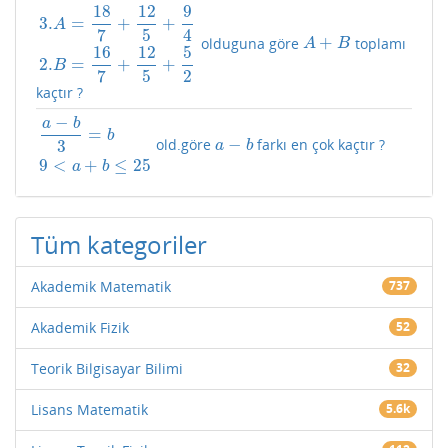
18
12
9
3.
=
+
+
A
7
5
4
+
olduguna göre
toplamı
3.
A
=
18
7
+
12
5
+
9
4
2.
B
=
16
7
+
12
5
+
5
2
A
+
B
A
B
16
12
5
2.
=
+
+
B
7
5
2
kaçtır ?
−
a
b
=
b
−
old.göre
farkı en çok kaçtır ?
a
−
b
3
=
b
9
<
a
+
b
≤
25
a
−
b
3
a
b
9
<
+
≤
25
a
b
Tüm kategoriler
Akademik Matematik
737
Akademik Fizik
52
Teorik Bilgisayar Bilimi
32
Lisans Matematik
5.6k