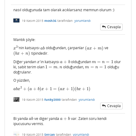
nasıl oldugunuda tam olarak acıklarsanız memnun olurum :)
19 Kasım 2015
mosh36
tarafından
yorumlandı
Cevapla
Mantık şöyle:
2
'nin katsayısı
olduğundan, çarpanlar
(
+
)
ve
x
2
a
b
(
a
x
+
m
)
x
a
b
a
x
m
(
+
)
tipindedir.
(
b
x
+
n
)
b
x
n
Diğer yandan
'in katsayısı
+
olduğundan
=
=
1
olur
x
a
+
b
m
=
n
=
1
x
a
b
m
n
ki, sabit terim olan
1
=
.
olduğundan,
=
=
1
olduğu
1
=
m
.
n
m
=
n
=
1
m
n
m
n
doğrulanır.
O yüzden,
2
+
(
+
)
+
1
=
(
+
1
)
(
+
1
)
a
b
x
2
+
(
a
+
b
)
x
+
1
=
(
a
x
+
1
)
(
b
x
+
1
)
a
b
x
a
b
x
a
x
b
x
19 Kasım 2015
funky2000
tarafından
yorumlandı
Cevapla
Bi yanda
ve diger yanda
+
var. Zaten soru kendi
a
b
a
+
b
a
b
a
b
ipucusunu vermis.
19 Kasım 2015
Sercan
tarafından
yorumlandı