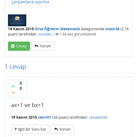
çarpanlara-ayırma
19 Kasım 2015
Orta Öğretim Matematik
kategorisinde
mosh36
(
2.1k
puan)
tarafından
soruldu
|
1.6k
kez görüntülendi
Cevap
Yorum
1
cevap
0
0
ax+1 ve bx+1
19 Kasım 2015
cebir01
(
34
puan)
tarafından
cevaplandı
Ilgili Bir Soru Sor
Yorum