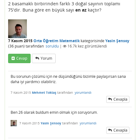
2 basamaklı birbirinden farklı 3 doğal sayının toplamı
75'dir. Buna göre en büyük sayı
en az
kaçtır?
7 Kasım 2015
Orta Öğretim Matematik
kategorisinde
Yasin Şensoy
(
36
puan)
tarafından
soruldu
|
16.7k
kez görüntülendi
Cevap
Yorum
Bu sorunun çözümü için ne düşündüğünü bizimle paylaşırsan sana
daha iyi yardımcı olabiliriz.
7 Kasım 2015
Mehmet Toktaş
tarafından
yorumlandı
Cevapla
Ben 26 olarak buldum emin olmak için soruyorum.
7 Kasım 2015
Yasin Şensoy
tarafından
yorumlandı
Cevapla