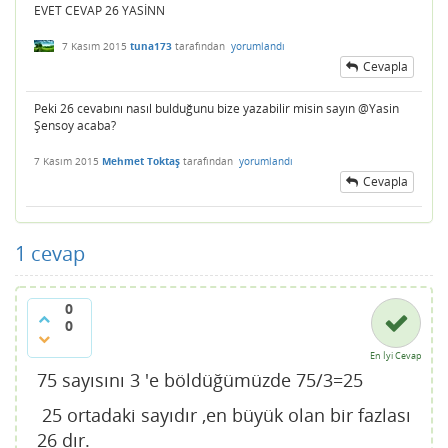
EVET CEVAP 26 YASİNN
7 Kasım 2015
tuna173
tarafından
yorumlandı
Cevapla
Peki 26 cevabını nasıl bulduğunu bize yazabilir misin sayın @Yasin
Şensoy acaba?
7 Kasım 2015
Mehmet Toktaş
tarafından
yorumlandı
Cevapla
1
cevap
0
0
En İyi Cevap
75 sayısını 3 'e böldüğümüzde 75/3=25
25 ortadaki sayıdır ,en büyük olan bir fazlası
26 dır.