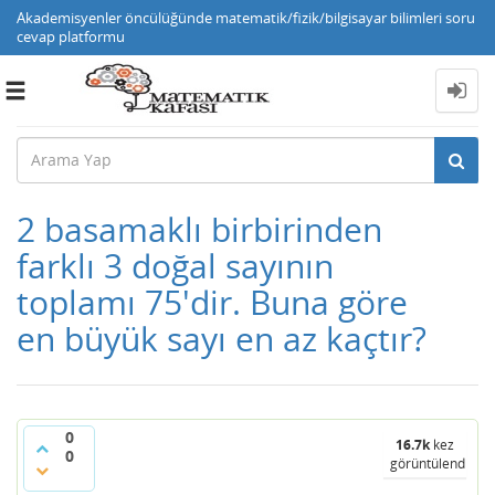
Akademisyenler öncülüğünde matematik/fizik/bilgisayar bilimleri soru
cevap platformu
Toggle
navigation
2 basamaklı birbirinden
farklı 3 doğal sayının
toplamı 75'dir. Buna göre
en büyük sayı en az kaçtır?
0
16.7k
kez
0
görüntülendi