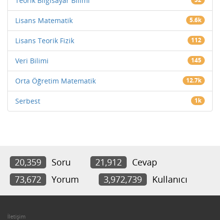
Teorik Bilgisayar Bilimi
Lisans Matematik
5.6k
Lisans Teorik Fizik
112
Veri Bilimi
145
Orta Öğretim Matematik
12.7k
Serbest
1k
20,359
Soru
21,912
Cevap
73,672
Yorum
3,972,739
Kullanıcı
İletişim