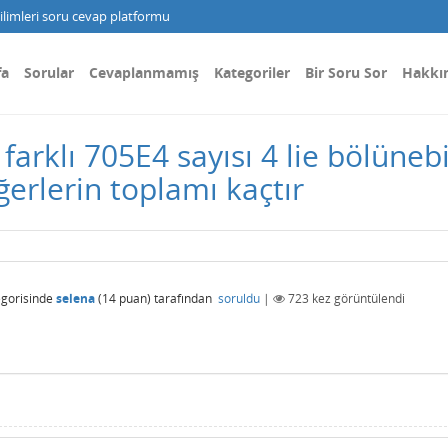
limleri soru cevap platformu
fa
Sorular
Cevaplanmamış
Kategoriler
Bir Soru Sor
Hakkı
farklı 705E4 sayısı 4 lie bölüne
ğerlerin toplamı kaçtır
gorisinde
selena
(
14
puan)
tarafından
soruldu
|
723
kez görüntülendi