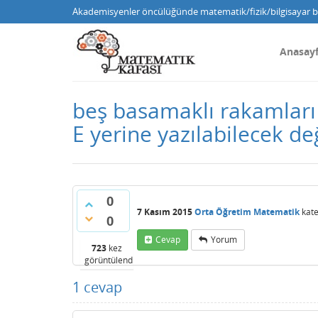
Akademisyenler öncülüğünde matematik/fizik/bilgisayar bi
Anasay
beş basamaklı rakamları 
E yerine yazılabilecek de
0
7 Kasım 2015
Orta Öğretim Matematik
kate
0
Cevap
Yorum
723
kez
görüntülendi
1
cevap