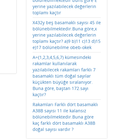
bölünebilmektedir buns göre E
yerine yazılabilecek değerlerin
toplamı kaçtır
X432y beş basamaklı sayısı 45 ile
bölünebilmektedir.Buna göre,x
yerine yazılabilecek değerlerin
toplamı kaçtır? a)9 b)11 c)13 d)15
e)17 bölünebilme obeb-okek
A={1,2,3,4,5,6,7) kümesindeki
rakamlar kullanılarak
yazılabilecek rakamları farklı 7
basamaklı tüm doğal sayılar
küçükten büyüğe sıralanıyor.
Buna göre, baştan 172.sayı
kaçtır?
Rakamları Farklı dört basamaklı
A38B sayısı 11 ile kalansız
bölünebilmektedir.Buna göre
kaç farklı dört basamaklı A38B
doğal sayısı vardır ?