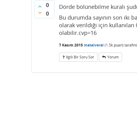
0
Dörde bölünebilme kuralı şudu
0
Bu durumda sayının son iki bas
olarak verildiği için kullanıla
olabilir.cvp=16
7 Kasım 2015
matalveral
(
1.5k
puan)
tarafı
Ilgili Bir Soru Sor
Yorum