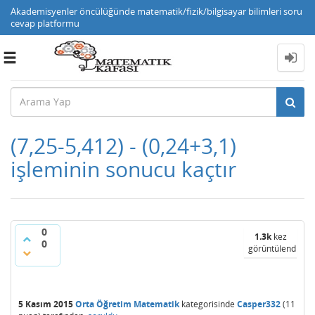
Akademisyenler öncülüğünde matematik/fizik/bilgisayar bilimleri soru
cevap platformu
Toggle
navigation
(7,25-5,412) - (0,24+3,1)
işleminin sonucu kaçtır
0
1.3k
kez
0
görüntülendi
5 Kasım 2015
Orta Öğretim Matematik
kategorisinde
Casper332
(
11