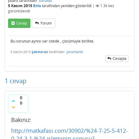
puan)
tarafından
soruldu
5 Kasım 2015
Enis
tarafından
yeniden gösterildi
|
1.3k
kez
görüntülendi
Cevap
Yorum
Bu sorunun aynısı var sitede , çözümüyle birlikte.
5 Kasım 2015
Şahmeran
tarafından
yorumlandı
Cevapla
1
cevap
0
0
Bakınız:
http://matkafasi.com/30902/%24-7-25-5-412-
0-24-3-1-%24-isleminin-sonucu?