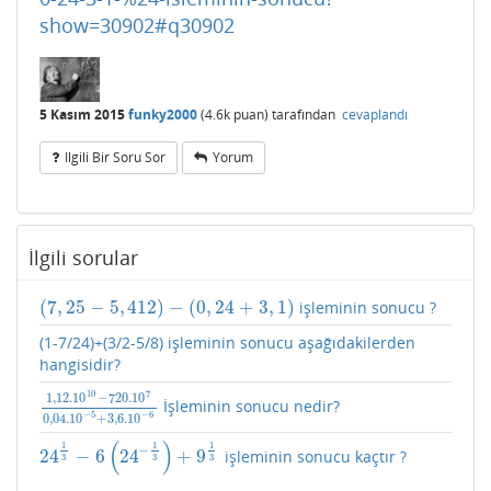
show=30902#q30902
5 Kasım 2015
funky2000
(
4.6k
puan)
tarafından
cevaplandı
Ilgili Bir Soru Sor
Yorum
İlgili sorular
(
7
,
25
−
5
,
412
)
−
(
0
,
24
+
3
,
1
)
işleminin sonucu ?
(
7
,
25
−
5
,
412
)
−
(
0
,
24
+
3
,
1
)
(1-7/24)+(3/2-5/8) işleminin sonucu aşağıdakilerden
hangisidir?
7
10
1
,
12.10
−
720.10
İşleminin sonucu nedir?
1
,
12.10
10
−
720.10
7
0
,
04.10
−
5
+
3
,
6.10
−
6
−
5
−
6
0
,
04.10
+
3
,
6.10
(
)
1
1
1
−
24
−
6
24
+
9
işleminin sonucu kaçtır ?
24
1
3
−
6
(
24
−
1
3
)
+
9
1
3
3
3
3