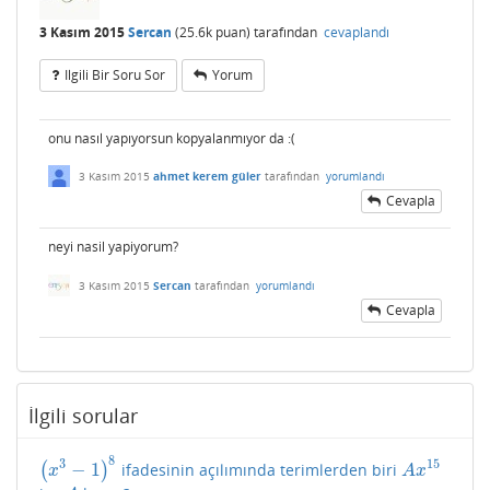
3 Kasım 2015
Sercan
(
25.6k
puan)
tarafından
cevaplandı
Ilgili Bir Soru Sor
Yorum
onu nasıl yapıyorsun kopyalanmıyor da :(
3 Kasım 2015
ahmet kerem güler
tarafından
yorumlandı
Cevapla
neyi nasil yapiyorum?
3 Kasım 2015
Sercan
tarafından
yorumlandı
Cevapla
İlgili sorular
8
3
15
−
1
(
)
ifadesinin açılımında terimlerden biri
(
x
3
−
1
)
8
A
x
15
x
A
x