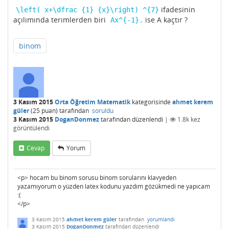
ifadesinin
\left( x+\dfrac {1} {x}\right) ^{7}
açılımında terımlerden biri
ise A kaçtır ?
Ax^{-1}.
binom
3 Kasım 2015
Orta Öğretim Matematik
kategorisinde
ahmet kerem
güler
(
25
puan)
tarafından
soruldu
3 Kasım 2015
DoganDonmez
tarafından
düzenlendi
|
1.8k
kez
görüntülendi
Cevap
Yorum
<p> hocam bu binom sorusu binom sorularını klavyeden
yazamıyorum o yüzden latex kodunu yazdım gözükmedi ne yapıcam
:(
</p>
3 Kasım 2015
ahmet kerem güler
tarafından
yorumlandı
3 Kasım 2015
DoganDonmez
tarafından
düzenlendi