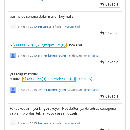
Cevapla
basina ve sonuna dolar isareti koymalisin.
3 Kasım 2015
Sercan
tarafından
yorumlandı
Cevapla
$
$ boylemi
\left( x^{3}-1\right) ^{8}
3 Kasım 2015
ahmet kerem güler
tarafından
yorumlandı
Cevapla
yazacağım kodlar
bunlar
\left( x^{3}-1\right) ^{8}
Ax^{15}
3 Kasım 2015
ahmet kerem güler
tarafından
yorumlandı
Cevapla
Fakat kodlarin yenkli gozukuyor. Not defteri ya da adres cubuguna
yapistirip ordan tekrar kopyalarsan duzelir.
3 Kasım 2015
Sercan
tarafından
yorumlandı
Cevapla