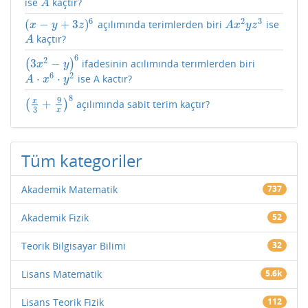
ise
kaçtır?
A
A
6
2
3
(
−
+
3
)
açılımında terimlerden biri
ise
(
x
−
y
+
3
z
)
6
A
x
2
y
z
3
x
y
z
A
x
y
z
kaçtır?
A
A
6
2
3
−
(
)
ifadesinin acılımında terımlerden biri
(
3
x
2
−
y
)
6
x
y
6
2
⋅
⋅
ise A kactır?
A
⋅
x
6
⋅
y
2
A
x
y
8
9
x
+
(
)
açılımında sabit terim kaçtır?
(
x
3
+
9
x
)
8
3
x
Tüm kategoriler
Akademik Matematik
737
Akademik Fizik
52
Teorik Bilgisayar Bilimi
32
Lisans Matematik
5.6k
Lisans Teorik Fizik
112