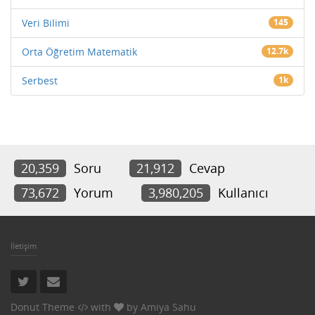
Veri Bilimi
145
Orta Öğretim Matematik
12.7k
Serbest
1k
20,359
Soru
21,912
Cevap
73,672
Yorum
3,980,205
Kullanıcı
İletişim
Donut Theme
with
by
Amiya Sahu