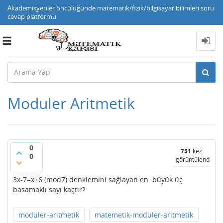
Akademisyenler öncülüğünde matematik/fizik/bilgisayar bilimleri soru
cevap platformu
Toggle
navigation
Moduler Aritmetik
0
751
kez
0
görüntülendi
3x-7=x+6 (mod7) denklemini sağlayan en büyük üç
basamaklı sayı kaçtır?
modüler-aritmetik
matemetik-modüler-aritmetik