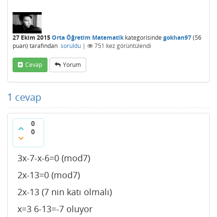
27 Ekim 2015
Orta Öğretim Matematik
kategorisinde
gokhan97
(
56
puan)
tarafından
soruldu
|
751
kez görüntülendi
Cevap
Yorum
1
cevap
0
0
3x-7-x-6=0 (mod7)
2x-13=0 (mod7)
2x-13 (7 nin katı olmalı)
x=3 6-13=-7 oluyor