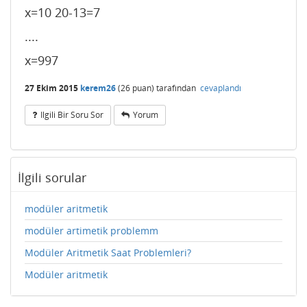
x=10 20-13=7
....
x=997
27 Ekim 2015
kerem26
(
26
puan)
tarafından
cevaplandı
Ilgili Bir Soru Sor
Yorum
İlgili sorular
modüler aritmetik
modüler artimetik problemm
Modüler Aritmetik Saat Problemleri?
Modüler aritmetik