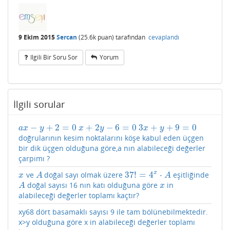
9 Ekim 2015
Sercan
(
25.6k
puan)
tarafından
cevaplandı
Ilgili Bir Soru Sor
Yorum
İlgili sorular
−
+
2
=
0
+
2
−
6
=
0
3
+
+
9
=
0
a
x
−
y
+
2
=
0
x
+
2
y
−
6
=
0
3
x
+
y
+
9
=
0
a
x
y
x
y
x
y
doğrularının kesim noktalarını köşe kabul eden üçgen
bir dik üçgen olduğuna göre,a nın alabileceği değerler
çarpımı ?
x
37
!
=
4
⋅
ve
doğal sayı olmak üzere
eşitliğinde
x
A
37
!
=
4
x
⋅
A
x
A
A
doğal sayısı 16 nın katı olduğuna göre
in
A
x
A
x
alabileceği değerler toplamı kaçtır?
xy68 dört basamaklı sayısı 9 ile tam bölünebilmektedir.
x>y olduğuna göre x in alabileceği değerler toplamı