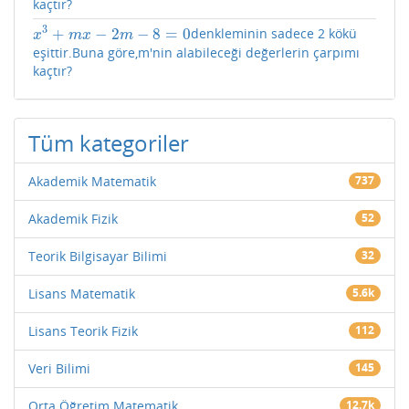
kaçtır?
3
+
−
2
−
8
=
0
denkleminin sadece 2 kökü
x
3
+
m
x
−
2
m
−
8
=
0
x
m
x
m
eşittir.Buna göre,m'nin alabileceği değerlerin çarpımı
kaçtır?
Tüm kategoriler
Akademik Matematik
737
Akademik Fizik
52
Teorik Bilgisayar Bilimi
32
Lisans Matematik
5.6k
Lisans Teorik Fizik
112
Veri Bilimi
145
Orta Öğretim Matematik
12.7k