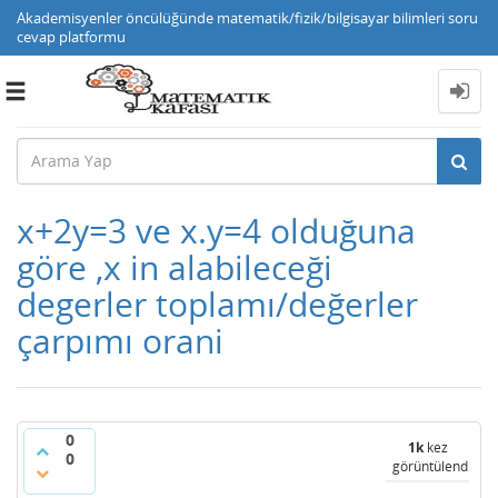
Akademisyenler öncülüğünde matematik/fizik/bilgisayar bilimleri soru
cevap platformu
Toggle
navigation
x+2y=3 ve x.y=4 olduğuna
göre ,x in alabileceği
degerler toplamı/değerler
çarpımı orani
0
1k
kez
0
görüntülendi