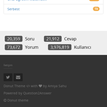
Serbest
1k
20,359
Soru
21,912
Cevap
73,672
Yorum
3,976,819
Kullanıcı
İletişim
Donut Theme
with
by
Amiya Sahu
Powered by
Question2Answer
Donut theme