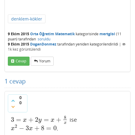
denklem-kökler
9 Ekim 2015
Orta Öğretim Matematik
kategorisinde
mertglbl
(
11
puan)
tarafından
soruldu
9 Ekim 2015
DoganDonmez
tarafından
yeniden kategorilendirildi
|
1k
kez görüntülendi
Cevap
Yorum
1
cevap
0
0
8
3
=
+
2
=
+
ise
3
=
x
+
2
y
=
x
+
8
x
x
y
x
x
2
−
3
+
8
=
0
.
x
2
−
3
x
+
8
=
0
x
x