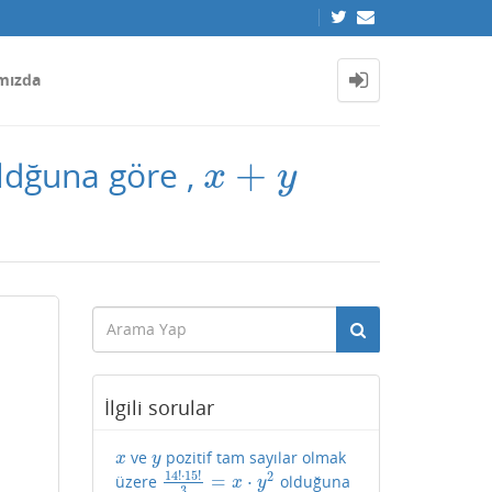
mızda
+
ldğuna göre ,
x
+
y
x
y
İlgili sorular
ve
pozitif tam sayılar olmak
x
y
x
y
14
!
⋅
15
!
2
=
⋅
üzere
olduğuna
14
!
⋅
15
!
3
=
x
⋅
y
2
x
y
3