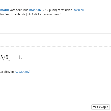
ematik
kategorisinde
mosh36
(
2.1k
puan)
tarafından
soruldu
fından
düzenlendi
|
1.4k
kez görüntülendi
⌊
5
/
5
⌋
=
1
.
5
/
5
⌋
=
1
tarafından
cevaplandı
Cevapla