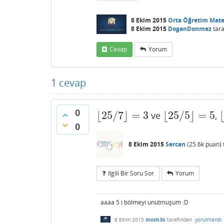
8 Ekim 2015
Orta Öğretim Mat
8 Ekim 2015
DoganDonmez
tara
Cevap
Yorum
1
cevap
0
⌊
25
/
7
⌋
=
3
⌊
25
/
5
⌋
=
5
ve
,
⌊
25
/
7
⌋
=
3
⌊
25
/
5
⌋
=
5
⌊
0
8 Ekim 2015
Sercan
(
25.6k
puan)
Ilgili Bir Soru Sor
Yorum
aaaa 5 i bölmeyi unutmuşum :D
8 Ekim 2015
mosh36
tarafından
yorumlandı