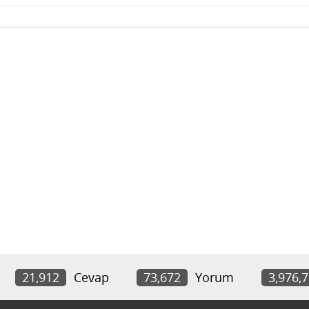
21,912
Cevap
73,672
Yorum
3,976,