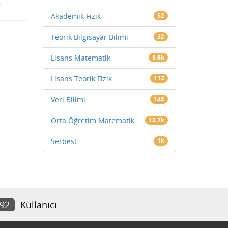
Akademik Fizik
52
Teorik Bilgisayar Bilimi
32
Lisans Matematik
5.6k
Lisans Teorik Fizik
112
Veri Bilimi
145
Orta Öğretim Matematik
12.7k
Serbest
1k
792
Kullanıcı