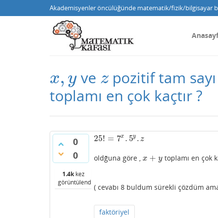
Akademisyenler öncülüğünde matematik/fizik/bilgisayar bi
Anasay
,
ve
pozitif tam say
x
,
y
z
x
y
z
toplamı en çok kaçtır ?
25
!
=
7
x
.
5
.
y
25
!
=
7
x
.
5
y
.
z
z
0
0
+
oldğuna göre ,
toplamı en çok ka
x
+
y
x
y
1.4k
kez
görüntülendi
( cevabı 8 buldum sürekli çözdüm ama
faktöriyel