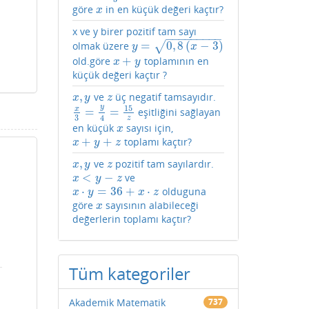
göre
in en küçük değeri kaçtır?
x
x
x ve y birer pozitif tam sayı
−
−
−
−
−
−
−
−
−
=
0
,
8
(
−
3
)
√
olmak üzere
y
=
0
,
8
(
x
−
3
)
y
x
+
old.göre
toplamının en
x
+
y
x
y
küçük değeri kaçtır ?
,
ve
üç negatif tamsayıdır.
x
,
y
z
x
y
z
y
15
x
=
=
eşitliğini sağlayan
x
3
=
y
4
=
15
z
3
4
z
en küçük
sayısı için,
x
x
+
+
toplamı kaçtır?
x
+
y
+
z
x
y
z
,
ve
pozitif tam sayılardır.
x
,
y
z
x
y
z
<
−
ve
x
<
y
−
z
x
y
z
⋅
=
36
+
⋅
olduguna
x
⋅
y
=
36
+
x
⋅
z
x
y
x
z
göre
sayısının alabileceği
x
x
değerlerin toplamı kaçtır?
Tüm kategoriler
Akademik Matematik
737