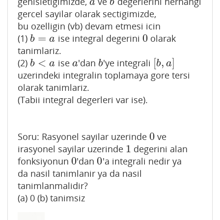
genisletigimizde,
ve
degerlerini herhangi
a
b
a
b
gercel sayilar olarak sectigimizde,
bu ozelligin (vb) devam etmesi icin
=
0
(1)
ise integral degerini
olarak
b
=
a
0
b
a
tanimlariz.
<
[
,
]
(2)
ise
'dan
'ye integrali
b
<
a
a
b
[
b
,
a
]
b
a
a
b
b
a
uzerindeki integralin toplamaya gore tersi
olarak tanimlariz.
(Tabii integral degerleri var ise).
0
Soru: Rasyonel sayilar uzerinde
ve
0
1
irasyonel sayilar uzerinde
degerini alan
1
0
0
fonksiyonun
'dan
'a integrali nedir ya
0
0
da nasil tanimlanir ya da nasil
tanimlanmalidir?
(a) 0 (b) tanimsiz