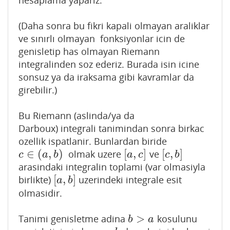
(Daha sonra bu fikri kapali olmayan araliklar
ve sınırlı olmayan fonksiyonlar icin de
genisletip has olmayan Riemann
integralinden soz ederiz. Burada isin icine
sonsuz ya da iraksama gibi kavramlar da
girebilir.)
Bu Riemann (aslinda/ya da
Darboux) integrali tanimindan sonra birkac
ozellik ispatlanir. Bunlardan biride
∈
(
,
)
[
,
]
[
,
]
olmak uzere
ve
c
∈
(
a
,
b
)
[
a
,
c
]
[
c
,
b
]
c
a
b
a
c
c
b
arasindaki integralin toplami (var olmasiyla
[
,
]
birlikte)
uzerindeki integrale esit
[
a
,
b
]
a
b
olmasidir.
>
Tanimi genisletme adina
kosulunu
b
>
a
b
a