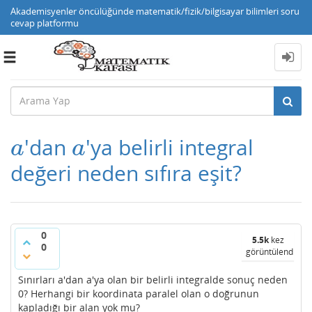
Akademisyenler öncülüğünde matematik/fizik/bilgisayar bilimleri soru
cevap platformu
Toggle
navigation
'dan
'ya belirli integral
a
a
a
a
değeri neden sıfıra eşit?
0
5.5k
kez
0
görüntülendi
Sınırları a'dan a'ya olan bir belirli integralde sonuç neden
0? Herhangi bir koordinata paralel olan o doğrunun
kapladığı bir alan yok mu?