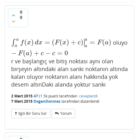
0
0
a
a
∣
(
)
=
(
(
)
+
)
=
(
)
∫
oluyo
∫
a
a
f
(
x
)
d
x
=
(
F
(
x
)
+
c
)
|
a
a
=
F
(
a
)
−
F
(
a
)
+
c
−
c
=
0
∣
f
x
d
x
F
x
c
F
a
a
a
−
(
)
+
−
=
0
F
a
c
c
r ve başlangıç ve bitiş noktası aynı olan
birşeyin altındaki alan sanki noktanın altında
kalan oluyor noktanın alanı hakkında yok
desem altınDaki alanda yoktur sanki
2 Mart 2015
AT
(
1.5k
puan)
tarafından
cevaplandı
7 Mart 2015
DoganDonmez
tarafından
düzenlendi
Ilgili Bir Soru Sor
Yorum