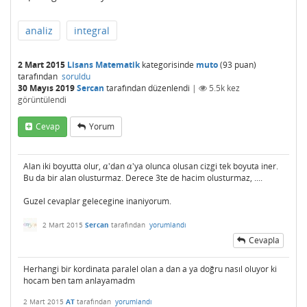
analiz
integral
2 Mart 2015
Lisans Matematik
kategorisinde
muto
(
93
puan)
tarafından
soruldu
30 Mayıs 2019
Sercan
tarafından
düzenlendi
|
5.5k
kez
görüntülendi
Cevap
Yorum
Alan iki boyutta olur,
'dan
'ya olunca olusan cizgi tek boyuta iner.
a
a
a
a
Bu da bir alan olusturmaz. Derece 3te de hacim olusturmaz, ....
Guzel cevaplar gelecegine inaniyorum.
2 Mart 2015
Sercan
tarafından
yorumlandı
Cevapla
Herhangi bir kordinata paralel olan a dan a ya doğru nasıl oluyor ki
hocam ben tam anlayamadm
2 Mart 2015
AT
tarafından
yorumlandı