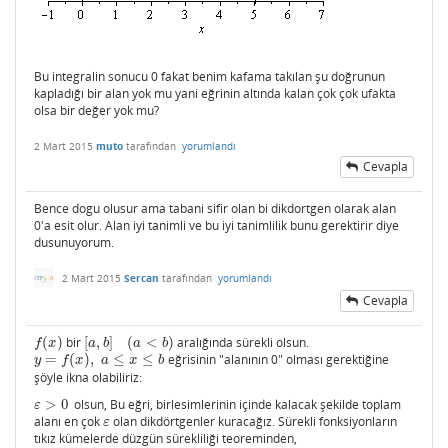
Bu integralin sonucu 0 fakat benim kafama takılan şu doğrunun
kapladığı bir alan yok mu yani eğrinin altında kalan çok çok ufakta
olsa bir değer yok mu?
2 Mart 2015
muto
tarafından
yorumlandı
Cevapla
Bence dogu olusur ama tabani sifir olan bi dikdortgen olarak alan
0'a esit olur. Alan iyi tanimli ve bu iyi tanimlilik bunu gerektirir diye
dusunuyorum.
2 Mart 2015
Sercan
tarafından
yorumlandı
Cevapla
(
)
bir
[
,
]
(
<
)
aralığında sürekli olsun.
f
(
x
)
[
a
,
b
]
(
a
<
b
)
f
x
a
b
a
b
=
(
)
,
≤
≤
eğrisinin "alanının 0" olması gerektiğine
y
=
f
(
x
)
,
a
≤
x
≤
b
y
f
x
a
x
b
şöyle ikna olabiliriz:
>
0
olsun, Bu eğri, birlesimlerinin içinde kalacak şekilde toplam
ε
>
0
ε
alanı en çok
olan dikdörtgenler kuracağız. Sürekli fonksiyonların
ε
ε
tıkız kümelerde düzgün sürekliliği teoreminden,