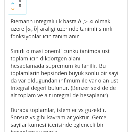
0
0
>
Riemann integrali ilk basta
olmak
b
>
a
b
a
[
,
]
uzere
araligi uzerinde tanimli sınırlı
[
a
,
b
]
a
b
fonksiyonlar icin tanimlanir.
Sınırlı olmasi onemli cunku tanimda ust
toplam icin dikdortgen alani
hesaplamada supremum kullanilir. Bu
toplamlarin hepsinden buyuk sonlu bir sayi
da var oldugundan infimum ile var olan ust
integral degeri bulunur. (Benzer sekilde de
alt toplam ve alt integral de hesaplanir).
Burada toplamlar, islemler vs guzeldir.
Sonsuz vs gibi kavramlar yoktur. Gercel
sayilar kumesi icerisinde eglenceli bir
hesaplama yapariz.