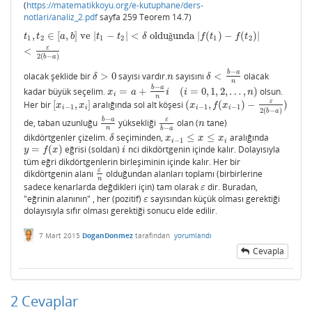
(
https://matematikkoyu.org/e-kutuphane/ders-
notlari/analiz_2.pdf
sayfa 259 Teorem 14.7)
,
∈
[
,
]
ve
|
−
|
<
oldu
unda
|
(
)
−
(
)
|
t
1
,
t
2
∈
[
a
,
b
]
ve
|
t
1
−
t
2
|
<
δ
olduğunda
|
f
(
t
1
)
−
f
(
t
2
)
|
<
ε
2
(
b
−
a
)
t
t
a
b
t
t
δ
ğ
f
t
f
t
1
2
1
2
1
2
ε
<
2
(
−
)
b
a
−
b
a
olacak şeklide bir
>
0
sayısı vardır.
sayısını
<
olacak
δ
>
0
n
δ
<
b
−
a
n
δ
n
δ
n
−
b
a
kadar büyük seçelim.
=
+
(
=
0
,
1
,
2
,
…
,
)
olsun.
x
i
=
a
+
b
−
a
n
i
(
i
=
0
,
1
,
2
,
…
,
n
)
x
a
i
i
n
i
n
ε
Her bir
[
,
]
aralığında sol alt köşesi
(
,
(
)
−
)
[
x
i
−
1
,
x
i
]
(
x
i
−
1
,
f
(
x
i
−
1
)
−
ε
2
(
b
−
a
)
)
x
x
x
f
x
−
1
−
1
−
1
i
i
i
i
2
(
−
)
b
a
−
b
a
ε
de, taban uzunluğu
yüksekliği
olan (
tane)
b
−
a
n
ε
b
−
a
n
n
n
−
b
a
dikdörtgenler çizelim.
seçiminden,
≤
≤
aralığında
δ
x
i
−
1
≤
x
≤
x
i
δ
x
x
x
−
1
i
i
=
(
)
eğrisi (soldan)
nci dikdörtgenin içinde kalır. Dolayısıyla
y
=
f
(
x
)
i
y
f
x
i
tüm eğri dikdörtgenlerin birleşiminin içinde kalır. Her bir
ε
dikdörtgenin alanı
olduğundan alanları toplamı (birbirlerine
ε
n
n
sadece kenarlarda değdikleri için) tam olarak
dir. Buradan,
ε
ε
"eğrinin alanının" , her (pozitif)
sayısından küçük olması gerektiği
ε
ε
dolayısıyla sıfır olması gerektiği sonucu elde edilir.
7 Mart 2015
DoganDonmez
tarafından
yorumlandı
Cevapla
2
Cevaplar