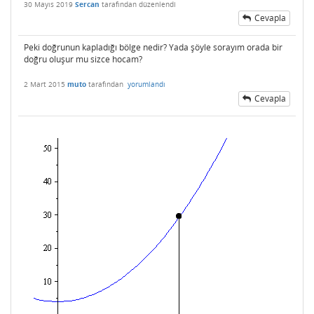
30 Mayıs 2019
Sercan
tarafından
düzenlendi
Cevapla
Peki doğrunun kapladığı bölge nedir? Yada şöyle sorayım orada bir
doğru oluşur mu sizce hocam?
2 Mart 2015
muto
tarafından
yorumlandı
Cevapla