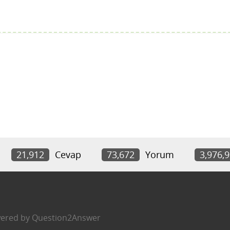
21,912
Cevap
73,672
Yorum
3,976,
ered by
Question2Answer