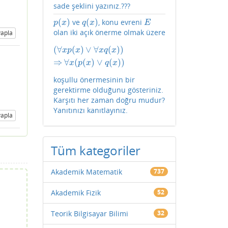
sade şeklini yazınız.???
(
)
(
)
ve
, konu evreni
p
(
x
)
q
(
x
)
E
p
x
q
x
E
olan iki açık önerme olmak üzere
apla
(
∀
(
)
∨
∀
(
)
)
(
∀
x
p
(
x
)
∨
∀
x
q
(
x
)
)
⇒
∀
x
(
p
(
x
)
∨
q
(
x
)
)
x
p
x
x
q
x
⇒
∀
(
(
)
∨
(
)
)
x
p
x
q
x
koşullu önermesinin bir
gerektirme olduğunu gösteriniz.
Karşıtı her zaman doğru mudur?
Yanıtınızı kanıtlayınız.
apla
Tüm kategoriler
Akademik Matematik
737
Akademik Fizik
52
Teorik Bilgisayar Bilimi
32