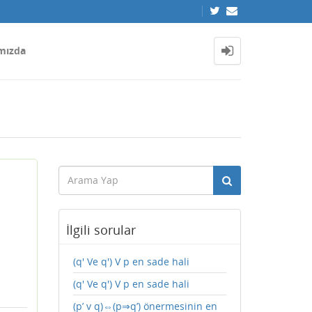
mızda
İlgili sorular
(q' Ve q') V p en sade hali
(q' Ve q') V p en sade hali
(p’ v q)⇔(p⇒q’) önermesinin en