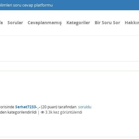
limleri soru cevap platformu
fa
Sorular
Cevaplanmamış
Kategoriler
Bir Soru Sor
Hakkı
orisinde
Serhat7233-_-
(
20
puan)
tarafından
soruldu
den kategorilendirildi
|
3.3k
kez görüntülendi