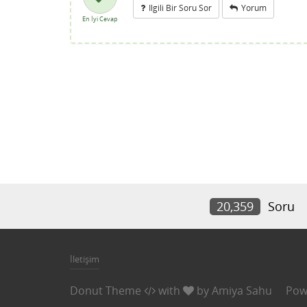
Ilgili Bir Soru Sor
Yorum
En İyi Cevap
20,359
Soru
İletişim
Donut Theme
with
by
Amiya Sahu
Pow