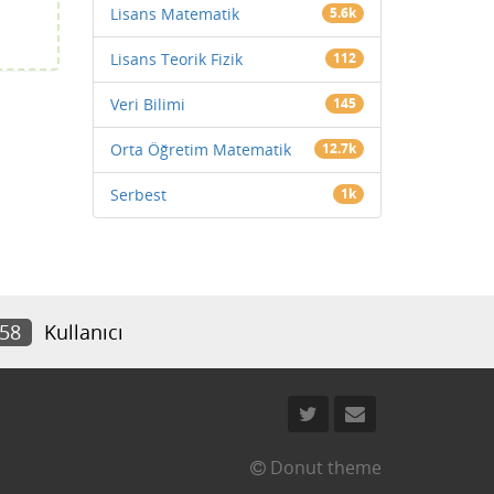
Lisans Matematik
5.6k
Lisans Teorik Fizik
112
Veri Bilimi
145
Orta Öğretim Matematik
12.7k
Serbest
1k
958
Kullanıcı
Donut theme