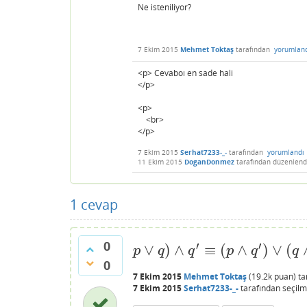
Ne isteniliyor?
7 Ekim 2015
Mehmet Toktaş
tarafından
yorumlan
<p> Cevaboı en sade hali
</p>
<p>
<br>
</p>
7 Ekim 2015
Serhat7233-_-
tarafından
yorumlandı
11 Ekim 2015
DoganDonmez
tarafından
düzenlend
1
cevap
0
′
′
∨
)
∧
≡
(
∧
)
∨
(
p
∨
q
)
∧
q
′
≡
(
p
∧
q
′
)
∨
(
q
∧
q
′
)
≡
(
p
∧
q
′
)
p
q
q
p
q
q
0
7 Ekim 2015
Mehmet Toktaş
(
19.2k
puan)
ta
7 Ekim 2015
Serhat7233-_-
tarafından
seçilm