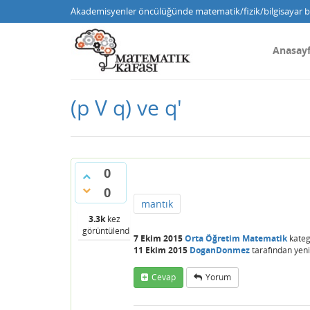
Akademisyenler öncülüğünde matematik/fizik/bilgisayar bi
Anasay
(p V q) ve q'
0
0
mantık
3.3k
kez
görüntülendi
7 Ekim 2015
Orta Öğretim Matematik
kateg
11 Ekim 2015
DoganDonmez
tarafından
yeni
Cevap
Yorum