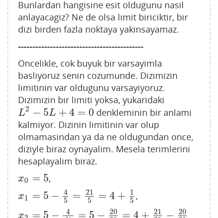
Bunlardan hangisine esit oldugunu nasil
anlayacagiz? Ne de olsa limit biriciktir, bir
dizi birden fazla noktaya yakinsayamaz.
-------------------------------------------
Oncelikle, cok buyuk bir varsayimla
basliyoruz senin cozumunde. Dizimizin
limitinin var oldugunu varsayiyoruz.
Dizimizin bir limiti yoksa, yukaridaki
2
−
5
+
4
=
0
denkleminin bir anlami
L
2
−
5
L
+
4
=
0
L
L
kalmiyor. Dizinin limitinin var olup
olmamasindan ya da ne oldugundan once,
diziyle biraz oynayalim. Mesela terimlerini
hesaplayalim biraz.
=
5
,
x
0
=
5
x
0
4
21
1
=
5
−
=
=
4
+
,
x
1
=
5
−
4
5
=
21
5
=
4
+
1
5
x
1
5
5
5
20
20
4
21
=
5
−
=
5
−
=
4
+
−
x
2
=
5
−
4
21
5
=
5
−
20
21
=
4
+
21
21
−
20
21
=
4
+
1
21
x
2