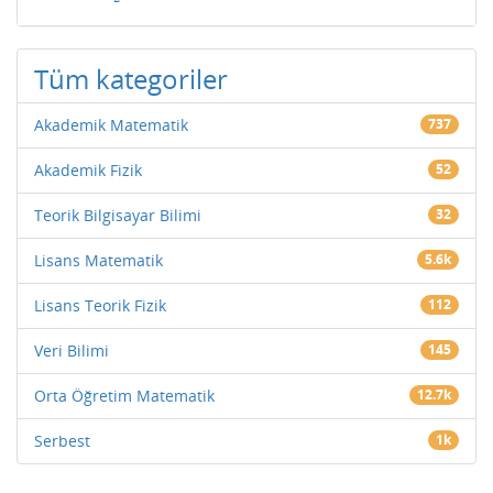
Tüm kategoriler
Akademik Matematik
737
Akademik Fizik
52
Teorik Bilgisayar Bilimi
32
Lisans Matematik
5.6k
Lisans Teorik Fizik
112
Veri Bilimi
145
Orta Öğretim Matematik
12.7k
Serbest
1k