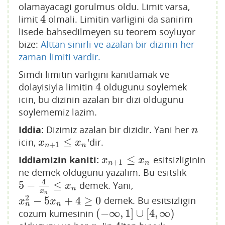
olamayacagi gorulmus oldu. Limit varsa,
4
limit
olmali. Limitin varligini da sanirim
4
lisede bahsedilmeyen su teorem soyluyor
bize:
Alttan sinirli ve azalan bir dizinin her
zaman limiti vardir.
Simdi limitin varligini kanitlamak ve
4
dolayisiyla limitin
oldugunu soylemek
4
icin, bu dizinin azalan bir dizi oldugunu
soylememiz lazim.
Iddia:
Dizimiz azalan bir dizidir. Yani her
n
n
≤
icin,
'dir.
x
n
+
1
≤
x
n
x
x
+
1
n
n
≤
Iddiamizin kaniti:
esitsizliginin
x
n
+
1
≤
x
n
x
x
+
1
n
n
ne demek oldugunu yazalim. Bu esitslik
4
5
−
≤
demek. Yani,
5
−
4
x
n
≤
x
n
x
n
x
n
2
−
5
+
4
≥
0
demek. Bu esitsizligin
x
n
2
−
5
x
n
+
4
≥
0
x
x
n
n
(
−
∞
,
1
]
∪
[
4
,
∞
)
cozum kumesinin
(
−
∞
,
1
]
∪
[
4
,
∞
)