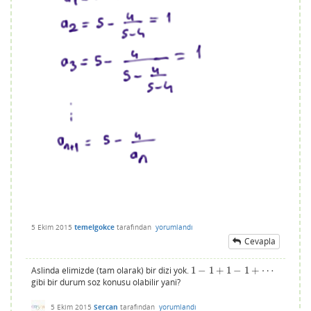
5 Ekim 2015
temelgokce
tarafından
yorumlandı
Cevapla
Aslinda elimizde (tam olarak) bir dizi yok.
1
−
1
+
1
−
1
+
⋯
1
−
1
+
1
−
1
+
⋯
gibi bir durum soz konusu olabilir yani?
5 Ekim 2015
Sercan
tarafından
yorumlandı