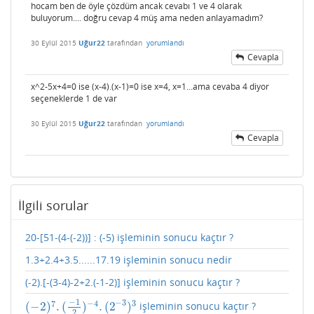
hocam ben de öyle çözdüm ancak cevabı 1 ve 4 olarak
buluyorum.... doğru cevap 4 müş ama neden anlayamadım?
30 Eylül 2015
Uğur22
tarafından
yorumlandı
Cevapla
x^2-5x+4=0 ise (x-4).(x-1)=0 ise x=4, x=1...ama cevaba 4 diyor
seçeneklerde 1 de var
30 Eylül 2015
Uğur22
tarafından
yorumlandı
Cevapla
İlgili sorular
20-[51-(4-(-2))] : (-5) işleminin sonucu kaçtır ?
1.3+2.4+3.5......17.19 işleminin sonucu nedir
(-2).[-(3-4)-2+2.(-1-2)] işleminin sonucu kaçtır ?
−
1
−
3
7
−
4
3
(
−
2
)
.
(
)
.
(
2
)
işleminin sonucu kaçtır ?
(
−
2
)
7
.
(
−
1
2
)
−
4
.
(
2
−
3
)
3
2