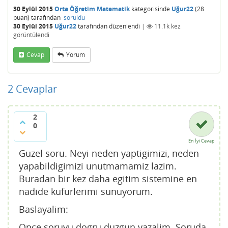
30 Eylül 2015
Orta Öğretim Matematik
kategorisinde
Uğur22
(
28
puan)
tarafından
soruldu
30 Eylül 2015
Uğur22
tarafından
düzenlendi
|
11.1k
kez
görüntülendi
Cevap
Yorum
2
Cevaplar
2
0
En İyi Cevap
Guzel soru. Neyi neden yaptigimizi, neden
yapabildigimizi unutmamamiz lazim.
Buradan bir kez daha egitim sistemine en
nadide kufurlerimi sunuyorum.
Baslayalim:
Once soruyu dogru duzgun yazalim. Soruda