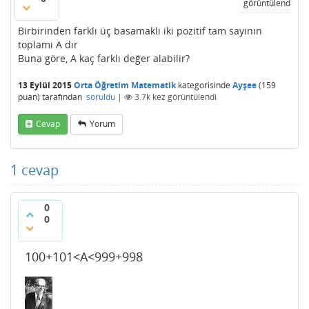
görüntülendi
Birbirinden farklı üç basamaklı iki pozitif tam sayının
toplamı A dır
Buna göre, A kaç farklı değer alabilir?
13 Eylül 2015
Orta Öğretim Matematik
kategorisinde
Ayşee
(
159
puan)
tarafından
soruldu
|
3.7k
kez görüntülendi
Cevap
Yorum
1
cevap
0
0
100+101<A<999+998