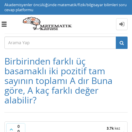
Akademisyenler öncülüğünde matematik/fizik/bilgisayar bilimleri soru
cevap platformu
Toggle
navigation
Birbirinden farklı üç
basamaklı iki pozitif tam
sayının toplamı A dır Buna
göre, A kaç farklı değer
alabilir?
0
3.7k
kez
0