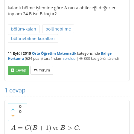
kalanlı bölme işlemine göre A nın alabileceği değerler
toplam 24.B ise B kaçtır?
bölüm-kalan
bölünebilme
bölünebilme-kuralları
11 Eylül 2015
Orta Öğretim Matematik
kategorisinde
Bahçe
Hortumu
(
624
puan)
tarafından
soruldu
|
833
kez görüntülendi
Cevap
Yorum
1
cevap
0
0
=
(
+
1
)
>
ve
.
A
=
C
(
B
+
1
)
B
>
C
A
C
B
B
C