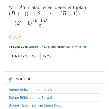
Yani
'nin alabilecegi degerler toplami
A
A
(
+
1
)
(
1
+
2
+
⋯
+
(
−
1
)
)
.
(
B
+
1
)
(
1
+
2
+
⋯
+
(
B
−
1
)
)
=
(
B
+
1
)
(
B
−
1
)
B
2
B
B
(
−
1
)
B
B
=
(
+
1
)
B
2
11 Eylül 2015
Sercan
(
25.6k
puan)
tarafından
cevaplandı
Ilgili Bir Soru Sor
Yorum
İlgili sorular
Bölme Bölünebilme soru 5
Bölme Bölünebilme Soru 3
Bölme - Bölünebilme Kalan Soru