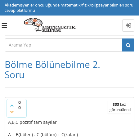
Akademisyenler öncülüğünde matematik/fizik/bilgisayar bilimleri soru
cevap platformu
Toggle
navigation
Bölme Bölünebilme 2.
Soru
0
833
kez
0
görüntülendi
A,B,C pozitif tam sayılar
A = B(bölen)
.
C (bölüm) + C(kalan)