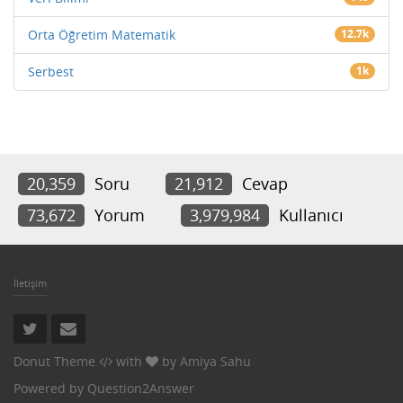
Orta Öğretim Matematik
12.7k
Serbest
1k
20,359
Soru
21,912
Cevap
73,672
Yorum
3,979,984
Kullanıcı
İletişim
Donut Theme
with
by
Amiya Sahu
Powered by
Question2Answer