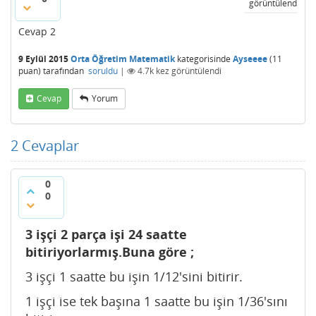
görüntülendi
Cevap 2
9 Eylül 2015
Orta Öğretim Matematik
kategorisinde
Ayseeee
(
11
puan)
tarafından
soruldu
|
4.7k
kez görüntülendi
Cevap
Yorum
2
Cevaplar
0
0
3 işçi 2 parça işi 24 saatte
bitiriyorlarmış.Buna göre ;
3 işçi 1 saatte bu işin 1/12'sini bitirir.
1 işçi ise tek başına 1 saatte bu işin 1/36'sını