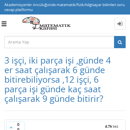
Akademisyenler öncülüğünde matematik/fizik/bilgisayar bilimleri soru
cevap platformu
Toggle
navigation
3 işçi, iki parça işi ,günde 4
er saat çalışarak 6 günde
bitirebiliyorsa ,12 işçi, 6
parça işi günde kaç saat
çalışarak 9 günde bitirir?
0
4.7k
kez
0