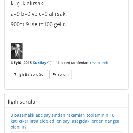
küçük alırsak.
a=9 b=0 ve c=0 alırsak.
900=t.9 ise t=100 gelir.
6 Eylül 2015
KubilayK
(
11.1k
puan)
tarafından
cevaplandı
Ilgili Bir Soru Sor
Yorum
İlgili sorular
3 basamaklı abc sayısından rakamları toplamının 10
katı cıkarılırsa elde edilen sayı asagıdakılerden hangisi
olabilir?