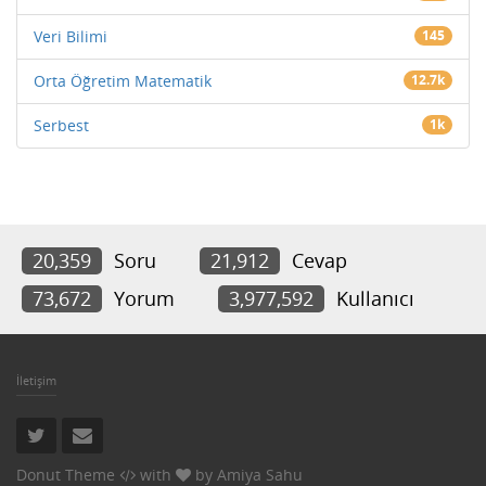
Veri Bilimi
145
Orta Öğretim Matematik
12.7k
Serbest
1k
20,359
Soru
21,912
Cevap
73,672
Yorum
3,977,592
Kullanıcı
İletişim
Donut Theme
with
by
Amiya Sahu