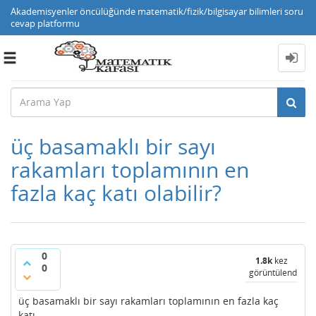
Akademisyenler öncülüğünde matematik/fizik/bilgisayar bilimleri soru
cevap platformu
Toggle
navigation
üç basamaklı bir sayı
rakamları toplamının en
fazla kaç katı olabilir?
0
1.8k
kez
0
görüntülendi
üç basamaklı bir sayı rakamları toplamının en fazla kaç
katı