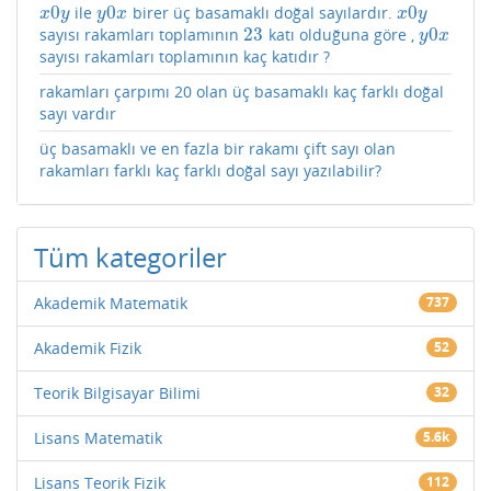
0
0
0
ile
birer üç basamaklı doğal sayılardır.
x
0
y
y
0
x
x
0
y
x
y
y
x
x
y
23
0
sayısı rakamları toplamının
katı olduğuna göre ,
23
y
0
x
y
x
sayısı rakamları toplamının kaç katıdır ?
rakamları çarpımı 20 olan üç basamaklı kaç farklı doğal
sayı vardır
üç basamaklı ve en fazla bir rakamı çift sayı olan
rakamları farklı kaç farklı doğal sayı yazılabilir?
Tüm kategoriler
Akademik Matematik
737
Akademik Fizik
52
Teorik Bilgisayar Bilimi
32
Lisans Matematik
5.6k
Lisans Teorik Fizik
112