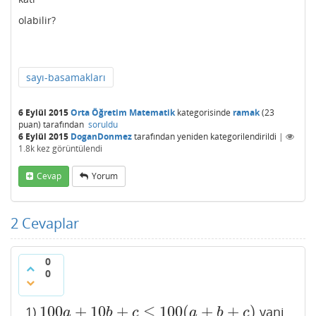
olabilir?
sayı-basamakları
6 Eylül 2015
Orta Öğretim Matematik
kategorisinde
ramak
(
23
puan)
tarafından
soruldu
6 Eylül 2015
DoganDonmez
tarafından
yeniden kategorilendirildi
|
1.8k
kez görüntülendi
Cevap
Yorum
2
Cevaplar
0
0
100
+
10
+
≤
100
(
+
+
)
1)
yani
100
a
+
10
b
+
c
≤
100
(
a
+
b
+
c
)
a
b
c
a
b
c