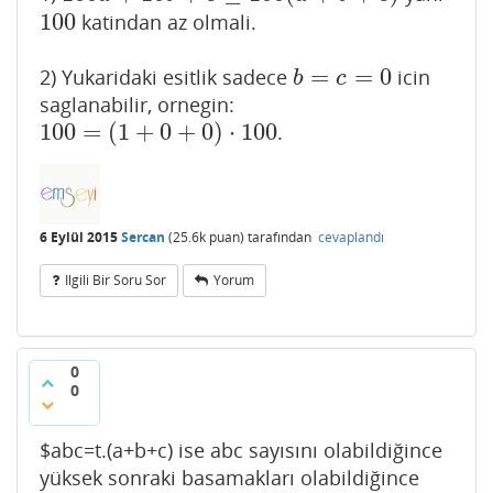
100
katindan az olmali.
100
=
=
0
2) Yukaridaki esitlik sadece
icin
b
=
c
=
0
b
c
saglanabilir, ornegin:
100
=
(
1
+
0
+
0
)
⋅
100
.
100
=
(
1
+
0
+
0
)
⋅
100
6 Eylül 2015
Sercan
(
25.6k
puan)
tarafından
cevaplandı
Ilgili Bir Soru Sor
Yorum
0
0
$abc=t.(a+b+c) ise abc sayısını olabildiğince
yüksek sonraki basamakları olabildiğince