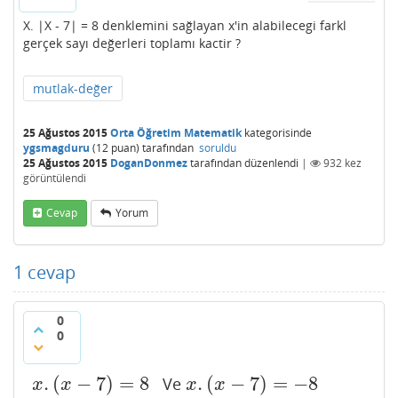
X. |X - 7| = 8 denklemini sağlayan x'in alabilecegi farkl
gerçek sayı değerleri toplamı kactir ?
mutlak-değer
25 Ağustos 2015
Orta Öğretim Matematik
kategorisinde
ygsmagduru
(
12
puan)
tarafından
soruldu
25 Ağustos 2015
DoganDonmez
tarafından
düzenlendi
|
932
kez
görüntülendi
Cevap
Yorum
1
cevap
0
0
.
(
−
7
)
=
8
.
(
−
7
)
=
−
8
Ve
x
.
(
x
−
7
)
=
8
x
.
(
x
−
7
)
=
−
8
x
x
x
x