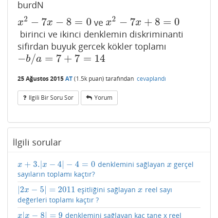
burdN
2
2
−
7
−
8
=
0
−
7
+
8
=
0
ve
x
2
−
7
x
−
8
=
0
x
2
−
7
x
+
8
=
0
x
x
x
x
birinci ve ikinci denklemin diskriminanti
sifirdan buyuk gercek kökler toplamı
−
/
=
7
+
7
=
14
−
b
/
a
=
7
+
7
=
14
b
a
25 Ağustos 2015
AT
(
1.5k
puan)
tarafından
cevaplandı
Ilgili Bir Soru Sor
Yorum
İlgili sorular
+
3.
|
−
4
|
−
4
=
0
denklemini sağlayan
gerçel
x
+
3.
|
x
−
4
|
−
4
=
0
x
x
x
x
sayıların toplamı kaçtır?
|
2
−
5
|
=
2011
eşitliğini sağlayan
reel sayı
|
2
x
−
5
|
=
2011
x
x
x
değerleri toplamı kaçtır ?
|
−
8
|
=
9
denklemini sağlayan kaç tane x reel
x
|
x
−
8
|
=
9
x
x