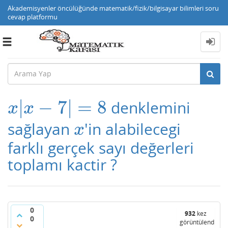
Akademisyenler öncülüğünde matematik/fizik/bilgisayar bilimleri soru
cevap platformu
Toggle
navigation
|
−
7
|
=
8
denklemini
x
|
x
−
7
|
=
8
x
x
sağlayan
'in alabilecegi
x
x
farklı gerçek sayı değerleri
toplamı kactir ?
0
932
kez
0
görüntülendi