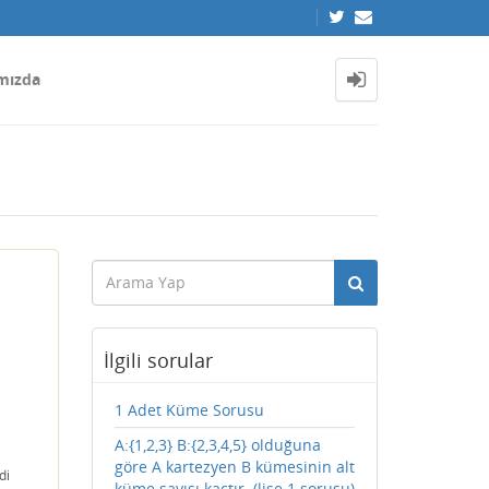
mızda
İlgili sorular
1 Adet Küme Sorusu
A:{1,2,3} B:{2,3,4,5} olduğuna
göre A kartezyen B kümesinin alt
di
küme sayısı kaçtır. (lise 1 sorusu)