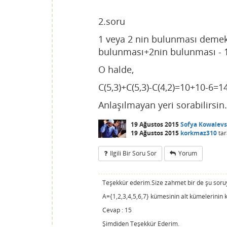
2.soru
1 veya 2 nin bulunması demek
bulunması+2nin bulunması - 
O halde,
C(5,3)+C(5,3)-C(4,2)=10+10-6=1
Anlaşılmayan yeri sorabilirsin. 
19 Ağustos 2015
Sofya Kowalev
19 Ağustos 2015
korkmaz310
tar
Ilgili Bir Soru Sor
Yorum
Teşekkür ederim.Size zahmet bir de şu soruy
A={1,2,3,4,5,6,7} kümesinin alt kümelerinin 
Cevap : 15
Şimdiden Teşekkür Ederim.