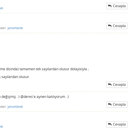
Cevapla
ndı
Cevapla
ından
yorumlandı
me disinda) tamamen tek sayilardan olusur dolayisiyla ;
k sayilardan olusur.
Cevapla
eğişmiş. :) @deres'e aynen katılıyorum. :)
Cevapla
ından
yorumlandı
Cevapla
ndı