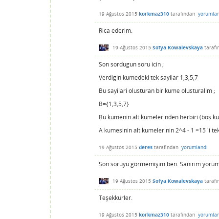
19 Ağustos 2015
korkmaz310
tarafından
yorumla
Rica ederim.
19 Ağustos 2015
Sofya Kowalevskaya
taraf
Son sordugun soru icin ;
Verdigin kumedeki tek sayilar 1,3,5,7
Bu sayilari olusturan bir kume olusturalim ;
B={1,3,5,7}
Bu kumenin alt kumelerinden herbiri (bos ku
A kumesinin alt kumelerinin 2^4 - 1 =15 'i te
19 Ağustos 2015
deres
tarafından
yorumlandı
Son soruyu görmemişim ben. Sanırım yorum d
19 Ağustos 2015
Sofya Kowalevskaya
taraf
Teşekkürler.
19 Ağustos 2015
korkmaz310
tarafından
yorumla