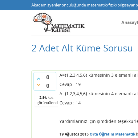
Akademisyenler öncülüğünde matematik/fizik/bilgisayar bi
Anasay
2 Adet Alt Küme Sorusu
A={1,2,3,4,5,6} kümesinin 3 elemanlı al
0
Cevap : 19
0
A={1,2,3,4,5,6} kümesinin 4 elemanlı a
2.9k
kez
Cevap : 14
görüntülendi
Yardımlarınız için şimdiden teşekkürle
19 Ağustos 2015
Orta Öğretim Matematik
k