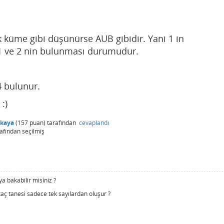
 küme gibi düşünürse AUB gibidir. Yani 1 in
1 ve 2 nin bulunması durumudur.
4 bulunur.
:)
skaya
(
157
puan)
tarafından
cevaplandı
afından
seçilmiş
a bakabilir misiniz ?
kaç tanesi sadece tek sayılardan oluşur ?