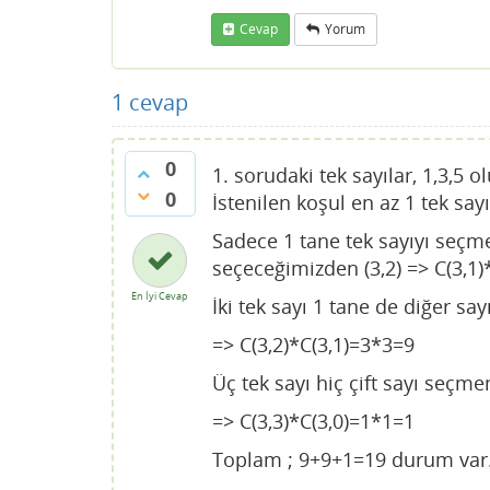
Cevap
Yorum
1
cevap
0
1. sorudaki tek sayılar, 1,3,5 o
0
İstenilen koşul en az 1 tek sa
Sadece 1 tane tek sayıyı seçm
seçeceğimizden (3,2) => C(3,
En İyi Cevap
İki tek sayı 1 tane de diğer 
=> C(3,2)*C(3,1)=3*3=9
Üç tek sayı hiç çift sayı se
=> C(3,3)*C(3,0)=1*1=1
Toplam ; 9+9+1=19 durum var