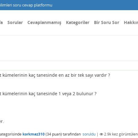
limleri soru cevap platformu
fa
Sorular
Cevaplanmamış
Kategoriler
Bir Soru Sor
Hakkı
t kümelerinin kaç tanesinde en az bir tek sayı vardır ?
lt kümelerinin kaç tanesinde 1 veya 2 bulunur ?
r.
ategorisinde
korkmaz310
(
34
puan)
tarafından
soruldu
|
2.9k
kez görüntülen