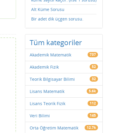
Alt Küme Sorusu
Bir adet dik üçgen sorusu.
Tüm kategoriler
Akademik Matematik
737
Akademik Fizik
52
Teorik Bilgisayar Bilimi
32
Lisans Matematik
5.6k
Lisans Teorik Fizik
112
Veri Bilimi
145
Orta Öğretim Matematik
12.7k