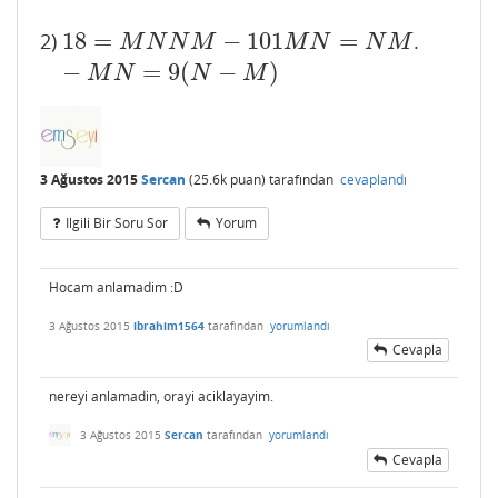
18
=
−
101
=
2)
.
18
=
M
N
N
M
−
101
M
N
=
N
M
−
M
N
=
9
(
N
−
M
)
M
N
N
M
M
N
N
M
−
=
9
(
−
)
M
N
N
M
3 Ağustos 2015
Sercan
(
25.6k
puan)
tarafından
cevaplandı
Ilgili Bir Soru Sor
Yorum
Hocam anlamadim :D
3 Ağustos 2015
ibrahim1564
tarafından
yorumlandı
Cevapla
nereyi anlamadin, orayi aciklayayim.
3 Ağustos 2015
Sercan
tarafından
yorumlandı
Cevapla