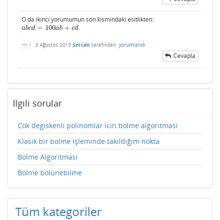
O da ikinci yorumumun son kismindaki esitlikten:
=
100
+
.
a
b
c
d
=
100
a
b
+
c
d
a
b
c
d
a
b
c
d
3 Ağustos 2015
Sercan
tarafından
yorumlandı
Cevapla
İlgili sorular
Cok degiskenli polinomlar icin bolme algoritmasi
Klasik bir bolme işleminde takıldığım nokta
Bolme Algoritmasi
Bolme bölünebilme
Tüm kategoriler