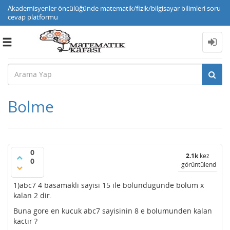
Akademisyenler öncülüğünde matematik/fizik/bilgisayar bilimleri soru
cevap platformu
Toggle
navigation
Bolme
0
2.1k
kez
0
görüntülendi
1)abc7 4 basamakli sayisi 15 ile bolundugunde bolum x
kalan 2 dir.
Buna gore en kucuk abc7 sayisinin 8 e bolumunden kalan
kactir ?