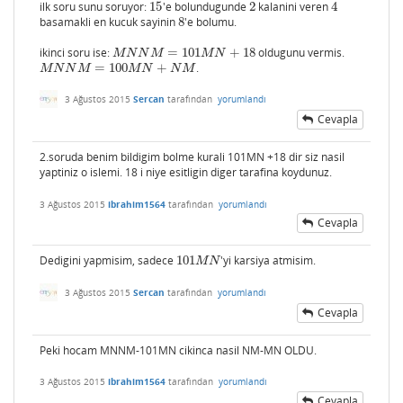
ilk soru sunu soruyor:
15
'e bolundugunde
2
kalanini veren
4
15
2
4
basamakli en kucuk sayinin
8
'e bolumu.
8
ikinci soru ise:
=
101
+
18
oldugunu vermis.
M
N
N
M
=
101
M
N
+
18
M
N
N
M
M
N
=
100
+
.
M
N
N
M
=
100
M
N
+
N
M
M
N
N
M
M
N
N
M
3 Ağustos 2015
Sercan
tarafından
yorumlandı
Cevapla
2.soruda benim bildigim bolme kurali 101MN +18 dir siz nasil
yaptiniz o islemi. 18 i niye esitligin diger tarafina koydunuz.
3 Ağustos 2015
ibrahim1564
tarafından
yorumlandı
Cevapla
Dedigini yapmisim, sadece
101
'yi karsiya atmisim.
101
M
N
M
N
3 Ağustos 2015
Sercan
tarafından
yorumlandı
Cevapla
Peki hocam MNNM-101MN cikinca nasil NM-MN OLDU.
3 Ağustos 2015
ibrahim1564
tarafından
yorumlandı
Cevapla