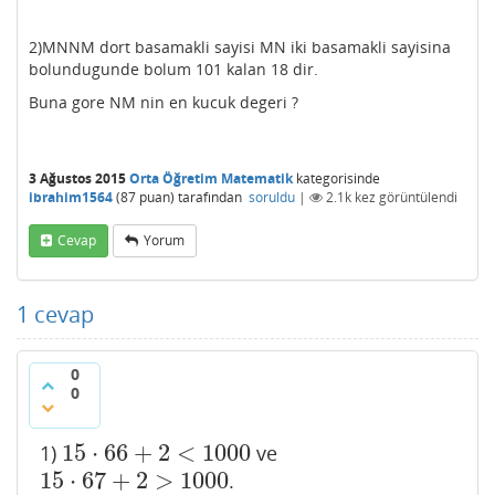
2)MNNM dort basamakli sayisi MN iki basamakli sayisina
bolundugunde bolum 101 kalan 18 dir.
Buna gore NM nin en kucuk degeri ?
3 Ağustos 2015
Orta Öğretim Matematik
kategorisinde
ibrahim1564
(
87
puan)
tarafından
soruldu
|
2.1k
kez görüntülendi
Cevap
Yorum
1
cevap
0
0
15
⋅
66
+
2
<
1000
1)
ve
15
⋅
66
+
2
<
1000
15
⋅
67
+
2
>
1000
.
15
⋅
67
+
2
>
1000