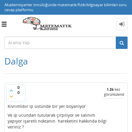
Akademisyenler öncülüğünde matematik/fizik/bilgisayar bilimleri soru
cevap platformu
Toggle
navigation
Dalga
0
1.3k
kez
0
görüntülendi
Kıvrımlıbir ip üstünde bir yer boyanıyor
Ve ip ucundan tutularak çırpılıyor ve salınım
yapıyor işaretli noktanın hareketini hakkında bilgi
veriniz ?