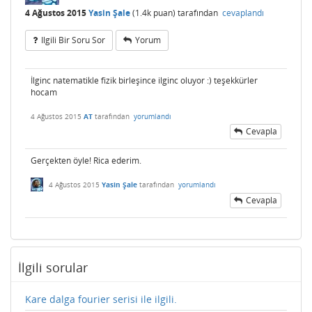
4 Ağustos 2015
Yasin Şale
(
1.4k
puan)
tarafından
cevaplandı
Ilgili Bir Soru Sor
Yorum
İlginc natematikle fizik birleşince ilginc oluyor :) teşekkürler
hocam
4 Ağustos 2015
AT
tarafından
yorumlandı
Cevapla
Gerçekten öyle! Rica ederim.
4 Ağustos 2015
Yasin Şale
tarafından
yorumlandı
Cevapla
İlgili sorular
Kare dalga fourier serisi ile ilgili.