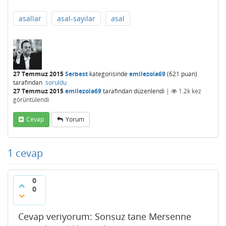
asallar
asal-sayılar
asal
27 Temmuz 2015
Serbest
kategorisinde
emilezola69
(
621
puan)
tarafından
soruldu
27 Temmuz 2015
emilezola69
tarafından
düzenlendi
|
1.2k
kez
görüntülendi
Cevap
Yorum
1
cevap
0
0
Cevap veriyorum: Sonsuz tane Mersenne