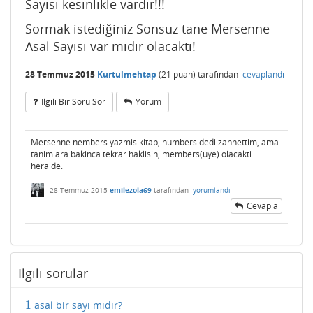
Sayısı kesinlikle vardır!!!
Sormak istediğiniz Sonsuz tane Mersenne
Asal Sayısı var mıdır olacaktı!
28 Temmuz 2015
Kurtulmehtap
(
21
puan)
tarafından
cevaplandı
Ilgili Bir Soru Sor
Yorum
Mersenne nembers yazmis kitap, numbers dedi zannettim, ama
tanimlara bakinca tekrar haklisin, members(uye) olacakti
heralde.
28 Temmuz 2015
emilezola69
tarafından
yorumlandı
Cevapla
İlgili sorular
1
asal bir sayı mıdır?
1