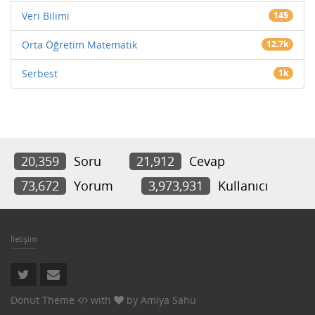
Veri Bilimi
145
Orta Öğretim Matematik
12.7k
Serbest
1k
20,359
Soru
21,912
Cevap
73,672
Yorum
3,973,931
Kullanıcı
İletişim
Donut Theme
with
by
Amiya Sahu