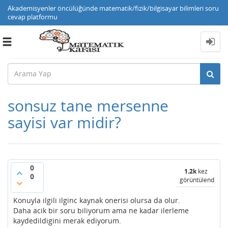
Akademisyenler öncülüğünde matematik/fizik/bilgisayar bilimleri soru
cevap platformu
Toggle
navigation
sonsuz tane mersenne
sayisi var midir?
0
1.2k
kez
0
görüntülendi
Konuyla ilgili ilginc kaynak onerisi olursa da olur.
Daha acik bir soru biliyorum ama ne kadar ilerleme
kaydedildigini merak ediyorum.