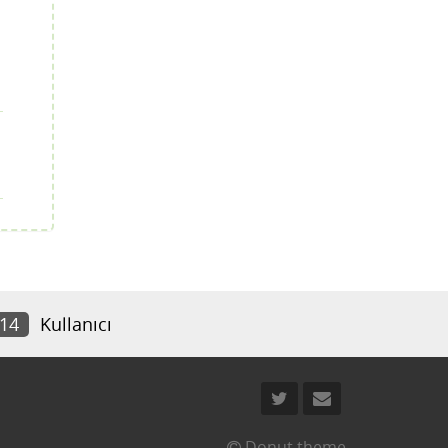
114
Kullanıcı
Donut theme