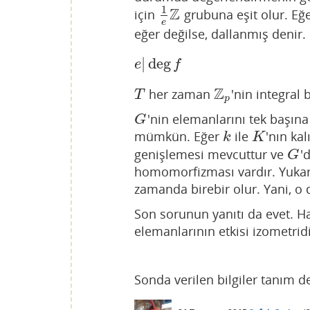
1
Z
için
grubuna eşit olur. Eğ
1
e
Z
e
eğer değilse, dallanmış denir
|
deg
e
|
deg
f
e
f
Z
her zaman
'nin integral 
T
Z
p
T
p
'nin elemanlarını tek başın
G
G
mümkün. Eğer
ile
'nın kal
k
K
k
K
genişlemesi mevcuttur ve
'
G
G
homomorfizması vardır. Yuka
zamanda birebir olur. Yani, 
Son sorunun yanıtı da evet. H
elemanlarının etkisi izometridi
Sonda verilen bilgiler tanım d