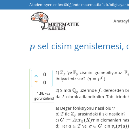
Akademisyenler öncülüğünde matematik/fizik/bilgisayar bi
Anasay
-sel cisim genislemesi
p
p
Z
F
F
1)
'ye
cismini gomebiliyoruz.
Z
p
F
p
F
q
0
p
p
q
=
f
ihtiyacimiz var? (
.)
q
=
p
f
q
p
0
Q
2) Simdi
uzerinde
. dereceden b
Q
p
f
f
p
1.5k
kez
da
olarak adlandiralim. Tabi icinde
T
T
görüntülendi
a) Deger fonksiyonu nasil olur?
Z
b)
ile
arasindaki iliski nasildir?
T
Z
p
T
p
:
=
(
)
c)
'nin elemanlari nas
G
:=
A
u
t
Q
(
K
)
G
A
u
t
K
Q
∈
∈
(
(
)
d) Her
ve
icin
a
∈
T
σ
∈
G
v
p
(
σ
(
a
)
)
=
a
T
σ
G
v
σ
a
p