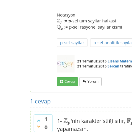
Notasyon:
Z
:=
-sel tam sayilar halkasi
Z
p
p
p
p
Q
:=
-sel rasyonel sayilar cismi
Q
p
p
p
p
p-sel-sayilar
p-sel-analitik-sayıl
21 Temmuz 2015
Lisans Matem
21 Temmuz 2015
Sercan
tarafın
Cevap
Yorum
1
cevap
1
Z
F
1-
'nin karakteristiği sıfır,
Z
p
F
p
0
yapamazsın.