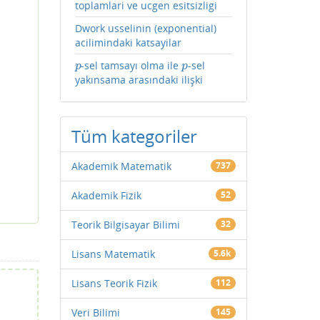
toplamlari ve ucgen esitsizligi
Dwork usselinin (exponential)
acilimindaki katsayilar
-sel tamsayı olma ile
-sel
p
p
p
p
yakınsama arasındaki ilişki
Tüm kategoriler
Akademik Matematik
737
Akademik Fizik
52
Teorik Bilgisayar Bilimi
32
Lisans Matematik
5.6k
Lisans Teorik Fizik
112
Veri Bilimi
145