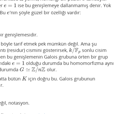
=
1
er
ise bu genişlemeye dallanmamış denir. Yok
e
=
1
e
. Bu
'nin şöyle güzel bir özelliği vardır:
e
e
bir genişlemesidir.
a böyle tarif etmek pek mümkün değil. Ama şu
F
/
ıntı (residur) cismini gösterirsek,
sonlu cisim
k
/
F
p
k
p
den bu genişlemenin Galois grubuna örten bir grup
=
1
rıdaki
olduğu durumda bu homomorfizma aynı
e
=
1
e
Z
Z
≃
/
o durumda
olur.
G
≃
Z
/
n
Z
G
n
atta bütün
için doğru bu. Galois grubunun
K
K
r.
eğil, notasyon.