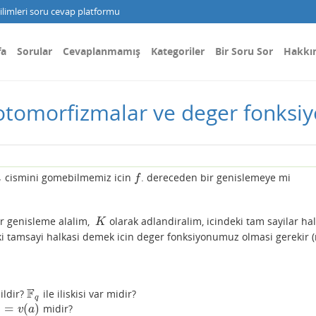
limleri soru cevap platformu
fa
Sorular
Cevaplanmamış
Kategoriler
Bir Soru Sor
Hakkı
, otomorfizmalar ve deger fonksi
cismini gomebilmemiz icin
. dereceden bir genislemeye mi
f
f
ir genisleme alalim,
olarak adlandiralim, icindeki tam sayilar hal
K
K
ki tamsayi halkasi demek icin deger fonksiyonumuz olmasi gerekir (
F
ildir?
ile iliskisi var midir?
F
q
q
)
=
(
)
midir?
v
(
a
)
v
a