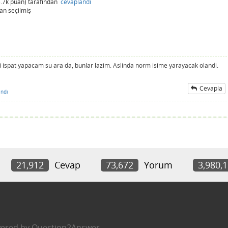
.7k
puan)
tarafından
cevaplandı
dan
seçilmiş
i ispat yapacam su ara da, bunlar lazim. Aslinda norm isime yarayacak olandi.
Cevapla
ndı
21,912
Cevap
73,672
Yorum
3,980,
ered by
Question2Answer