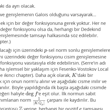
ki da ayrı olacak.
ve genişlemenin Galois olduğunu varsayarak...
k için bir değer fonksiyonuna gerek yoktur. Her ne
değer fonksiyonu olsa da, herhangi bir Dedekind
enişlemesinde tamsayı halkasında söz edilebilir.
pter.)
lacağı için üzerindeki
-sel norm sonlu genişlemeler
p
p
i üzerindeki değer fonksiyonu cisim genişlemesine
onksiyonu vasıtasıyla elde edebilirsin. (Serre'in adı
aha işlemsel bir yaklaşım için Fesenko-Vostokov Local
e ikinci chapter). Daha açık olarak,
'daki bir
K
K
için onun norm'u alınır ve aşağıdaki cisme inilir ve
nılır. Böyle yapıldığında ilk başta aşağıdaki cisimde
deg
eğeri haliyle
'e eşit olur. İlk normun sabit
deg
f
f
1
tanımlanan norm
çarpanı ile kaydırılır. Bu
1
[
K
:
Q
p
]
Q
[
:
]
K
p
Z
örüntüsü
yerine, herhangi bir pozitif
tamsayısı
Z
e
e