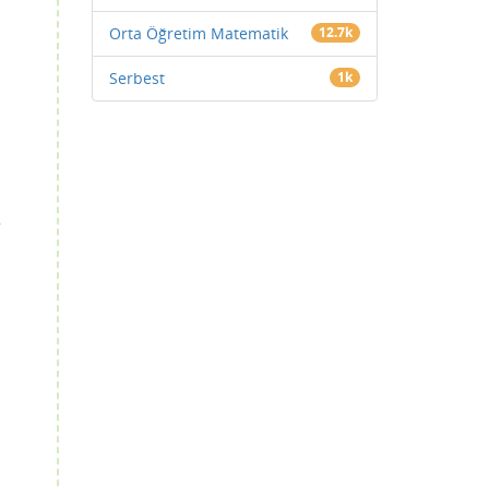
Orta Öğretim Matematik
12.7k
Serbest
1k
e