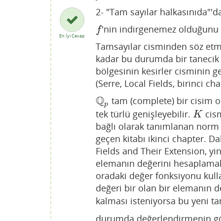
2- "Tam sayılar halkasınıda"'da
'nin indirgenemez olduğunu 
f
f
En İyi Cevap
Tamsayılar cisminden söz etme
kadar bu durumda bir tanecik 
bölgesinin kesirler cisminin g
(Serre, Local Fields, birinci cha
Q
tam (complete) bir cisim o
Q
p
p
tek türlü genişleyebilir.
cism
K
K
bağlı olarak tanımlanan norm f
geçen kitabı ikinci chapter. D
Fields and Their Extension, yin
elemanın değerini hesaplamak 
oradaki değer fonksiyonu kulla
değeri bir olan bir elemanın d
kalması isteniyorsa bu yeni 
durumda değerlendirmenin g