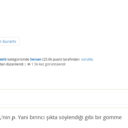
ar-kuramı
atik
kategorisinde
Sercan
(
25.6k
puan)
tarafından
soruldu
dan
düzenlendi
|
1.5k
kez görüntülendi
'nin
. Yani birinci şıkta söylendiği gibi bir gömme
p
p
p
p