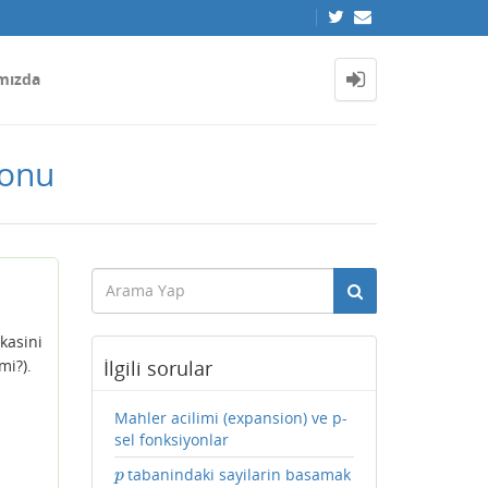
mızda
yonu
kasini
İlgili sorular
mi?).
Mahler acilimi (expansion) ve p-
sel fonksiyonlar
tabanindaki sayilarin basamak
p
p