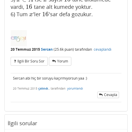
16
vardi,
tane alt kumede yoktur.
16
16
6) Tum
'ler
'sar defa gozukur.
x
16
x
20 Temmuz 2015
Sercan
(
25.6k
puan)
tarafından
cevaplandı
Ilgili Bir Soru Sor
Yorum
Sercan abi hiç bir soruyu kaçırmıyorsun yaa :)
20 Temmuz 2015
çalındı..
tarafından
yorumlandı
Cevapla
İlgili sorular