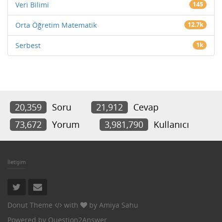
Veri Bilimi
145
Orta Öğretim Matematik
12.7k
Serbest
1k
20,359
Soru
21,912
Cevap
73,672
Yorum
3,981,790
Kullanıcı
İletişim
Donut Theme
with
by
Amiya Sahu
Powered by
Question2Answer