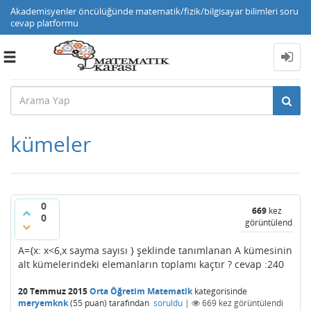
Akademisyenler öncülüğünde matematik/fizik/bilgisayar bilimleri soru
cevap platformu
Toggle
navigation
kümeler
0
669
kez
0
görüntülendi
A={x: x<6,x sayma sayısı } şeklinde tanımlanan A kümesinin
alt kümelerindeki elemanların toplamı kaçtır ? cevap :240
20 Temmuz 2015
Orta Öğretim Matematik
kategorisinde
meryemknk
(
55
puan)
tarafından
soruldu
|
669
kez görüntülendi