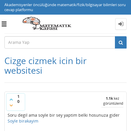
Akademisyenler öncülüğünde matematik/fizik/bilgisayar bilimleri soru
cevap platformu
Toggle
navigation
Cizge cizmek icin bir
websitesi
1
1.1k
kez
0
görüntülendi
Soru degil ama soyle bir sey yaptim belki hosunuza gider
Soyle birakayim