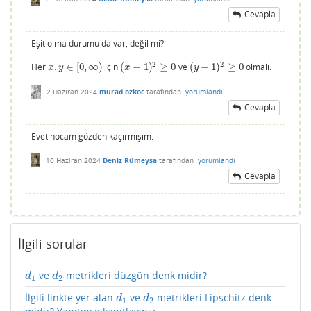
Cevapla
Eşit olma durumu da var, değil mi?
2
2
Her
,
∈
[
0
,
∞
)
için
(
−
1
)
≥
0
ve
(
−
1
)
≥
0
olmalı.
x
,
y
∈
[
0
,
∞
)
(
x
−
1
)
2
≥
0
(
y
−
1
)
2
≥
0
x
y
x
y
2 Haziran 2024
murad.ozkoc
tarafından
yorumlandı
Cevapla
Evet hocam gözden kaçırmışım.
10 Haziran 2024
Deniz Rümeysa
tarafından
yorumlandı
Cevapla
İlgili sorular
ve
metrikleri düzgün denk midir?
d
1
d
2
d
d
1
2
İlgili linkte yer alan
ve
metrikleri Lipschitz denk
d
1
d
2
d
d
1
2