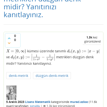
midir? Yanıtınızı
kanıtlayınız.
0
1.3k
kez
0
görüntülendi
=
[
0
,
∞
)
(
,
)
:
=
|
−
|
kümesi üzerinde tanımlı
X
=
[
0
,
∞
)
d
1
(
x
,
y
)
:=
|
x
−
y
|
X
d
x
y
x
y
1
∣
∣
1
1
(
,
)
:
=
−
ve
metrikleri düzgün denk
d
2
(
x
,
y
)
:=
|
1
1
+
x
2
−
1
1
+
y
2
|
d
x
y
∣
∣
2
2
2
1
+
1
+
x
y
midir? Yanıtınızı kanıtlayınız.
denk-metrik
düzgün-denk-metrik
5 Aralık 2023
Lisans Matematik
kategorisinde
murad.ozkoc
(
11.6k
puan)
tarafından
soruldu
|
1.3k
kez görüntülendi