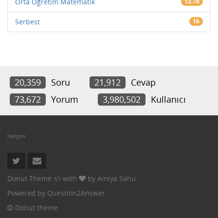
Orta Öğretim Matematik
12.7k
Serbest
1k
20,359
Soru
21,912
Cevap
73,672
Yorum
3,980,502
Kullanıcı
İletişim
Donut Theme
with
by
Amiya Sahu
Powered by
Question2Answer
Donut theme