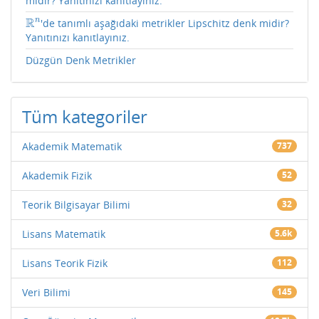
midir? Yanıtınızı kanıtlayınız.
R
n
'de tanımlı aşağıdaki metrikler Lipschitz denk midir?
R
n
Yanıtınızı kanıtlayınız.
Düzgün Denk Metrikler
Tüm kategoriler
Akademik Matematik
737
Akademik Fizik
52
Teorik Bilgisayar Bilimi
32
Lisans Matematik
5.6k
Lisans Teorik Fizik
112
Veri Bilimi
145