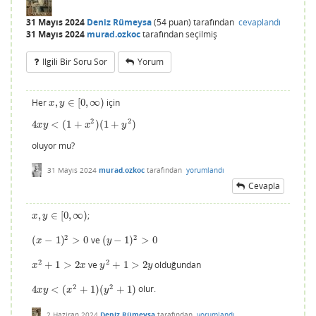
31 Mayıs 2024
Deniz Rümeysa
(
54
puan)
tarafından
cevaplandı
31 Mayıs 2024
murad.ozkoc
tarafından
seçilmiş
Ilgili Bir Soru Sor
Yorum
Her
,
∈
[
0
,
∞
)
için
x
,
y
∈
[
0
,
∞
)
x
y
2
2
4
<
(
1
+
)
(
1
+
)
4
x
y
<
(
1
+
x
2
)
(
1
+
y
2
)
x
y
x
y
oluyor mu?
31 Mayıs 2024
murad.ozkoc
tarafından
yorumlandı
Cevapla
,
∈
[
0
,
∞
)
;
x
,
y
∈
[
0
,
∞
)
x
y
2
2
(
−
1
)
>
0
ve
(
−
1
)
>
0
(
x
−
1
)
2
>
0
(
y
−
1
)
2
>
0
x
y
2
2
+
1
>
2
ve
+
1
>
2
olduğundan
x
2
+
1
>
2
x
y
2
+
1
>
2
y
x
x
y
y
2
2
4
<
(
+
1
)
(
+
1
)
olur.
4
x
y
<
(
x
2
+
1
)
(
y
2
+
1
)
x
y
x
y
2 Haziran 2024
Deniz Rümeysa
tarafından
yorumlandı