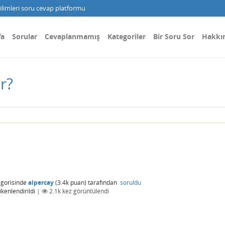
limleri soru cevap platformu
fa
Sorular
Cevaplanmamış
Kategoriler
Bir Soru Sor
Hakkı
r?
gorisinde
alpercay
(
3.4k
puan)
tarafından
soruldu
ikenlendirildi
|
2.1k
kez görüntülendi