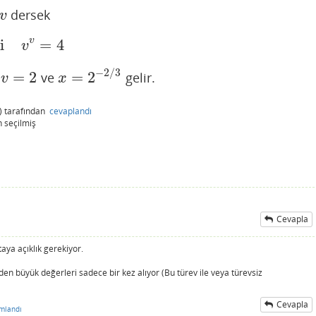
dersek
v
v
i
=
4
v
v
=
4
v
−
2
/
3
=
2
=
2
n
ve
gelir.
v
=
2
x
=
2
−
2
/
3
v
x
)
tarafından
cevaplandı
n
seçilmiş
Cevapla
aya açıklık gerekiyor.
den büyük değerleri sadece bir kez alıyor (Bu türev ile veya türevsiz
Cevapla
mlandı