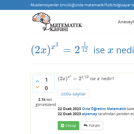
Akademisyenler öncülüğünde matematik/fizik/bilgisayar bi
Anasay
1
3
(
2
)
=
2
x
ise
nedi
(
2
x
)
x
3
=
2
1
12
x
x
x
12
3
1
/
12
(
2
)
=
2
x
ise
nedir?
(
2
x
)
x
3
=
2
1
/
12
x
1
x
x
0
üstlü-sayılar
2.1k
kez
görüntülendi
22 Ocak 2023
Orta Öğretim Matematik
kate
22 Ocak 2023
alpercay
tarafından
yeniden et
Cevap
Yorum