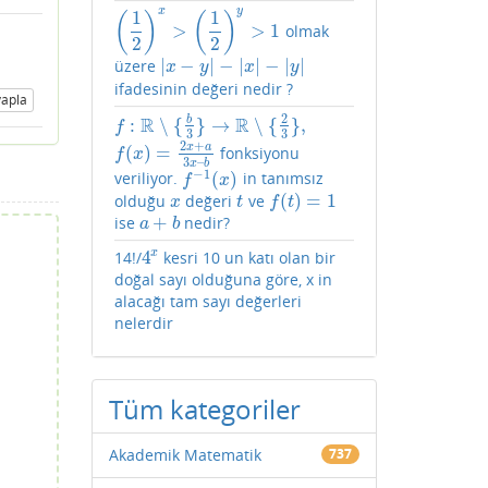
x
y
1
1
(
)
(
)
>
>
1
olmak
(
1
2
)
x
>
(
1
2
)
y
>
1
2
2
|
−
|
−
|
|
−
|
|
üzere
|
x
−
y
|
−
|
x
|
−
|
y
|
x
y
x
y
ifadesinin değeri nedir ?
apla
2
R
R
b
:
∖
{
}
→
∖
{
}
,
f
:
R
∖
{
b
3
}
→
R
∖
{
2
3
}
,
f
3
3
2
+
x
a
(
)
=
fonksiyonu
f
(
x
)
=
2
x
+
a
3
x
–
b
f
x
3
–
x
b
−
1
(
)
veriliyor.
in tanımsız
f
−
1
(
x
)
f
x
(
)
=
1
olduğu
değeri
ve
x
t
f
(
t
)
=
1
x
t
f
t
+
ise
nedir?
a
+
b
a
b
x
4
14!/
kesri 10 un katı olan bir
4
x
doğal sayı olduğuna göre, x in
alacağı tam sayı değerleri
nelerdir
Tüm kategoriler
Akademik Matematik
737