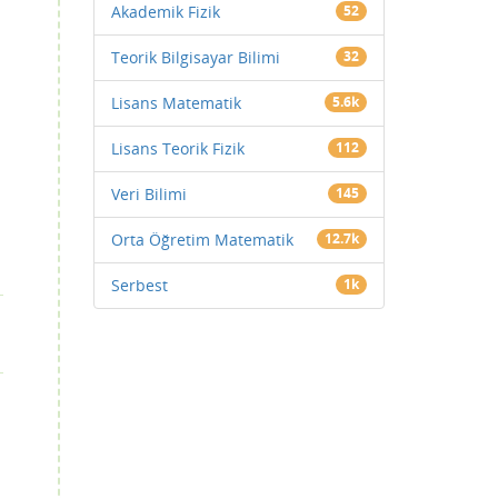
Akademik Fizik
52
Teorik Bilgisayar Bilimi
32
Lisans Matematik
5.6k
Lisans Teorik Fizik
112
Veri Bilimi
145
Orta Öğretim Matematik
12.7k
Serbest
1k