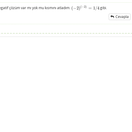
(
−
2
)
 negatif çözüm var mı yok mu kısmını atladım.
(
−
2
)
=
1
/
4
gibi.
(
−
2
)
(
−
2
)
=
1
/
4
Cevapla