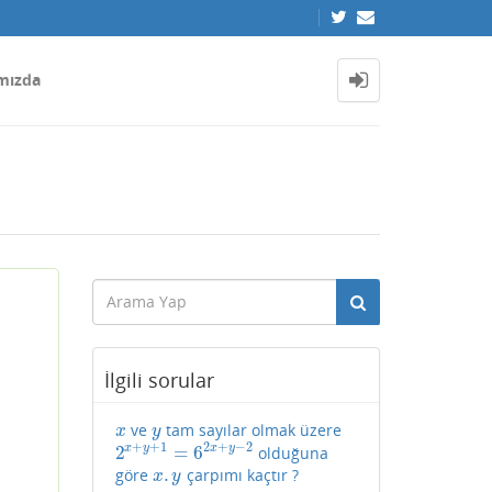
mızda
İlgili sorular
ve
tam sayılar olmak üzere
x
y
x
y
+
+
1
2
+
−
2
2
=
6
x
y
x
y
olduğuna
2
x
+
y
+
1
=
6
2
x
+
y
−
2
.
göre
çarpımı kaçtır ?
x
.
y
x
y