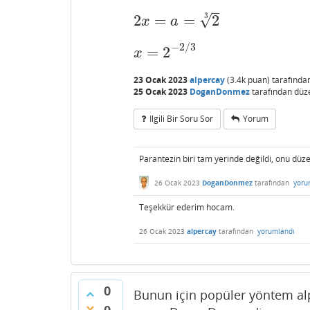
–
√
3
2
=
=
2
2
x
=
a
=
2
3
x
a
−
2
/
3
=
2
x
=
2
−
2
/
3
x
23 Ocak 2023
alpercay
(
3.4k
puan)
tarafında
25 Ocak 2023
DoganDonmez
tarafından
düz
Ilgili Bir Soru Sor
Yorum
Parantezin biri tam yerinde değildi, onu düze
26 Ocak 2023
DoganDonmez
tarafından
yoru
Teşekkür ederim hocam.
26 Ocak 2023
alpercay
tarafından
yorumlandı
0
Bunun için popüler yöntem alp
0