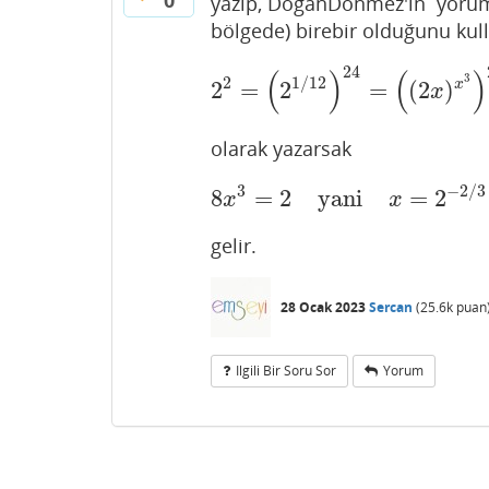
yazıp, DoganDonmez'in yorum
bölgede) birebir olduğunu ku
24
(
)
(
)
3
2
1
/
12
x
2
=
2
=
(
2
)
2
2
=
(
2
1
/
12
)
24
=
(
(
2
x
)
x
3
)
24
x
olarak yazarsak
3
−
2
/
3
8
=
2
yani
=
2
8
x
3
=
2
yani
x
=
2
−
2
/
3
x
x
gelir.
28 Ocak 2023
Sercan
(
25.6k
puan
Ilgili Bir Soru Sor
Yorum