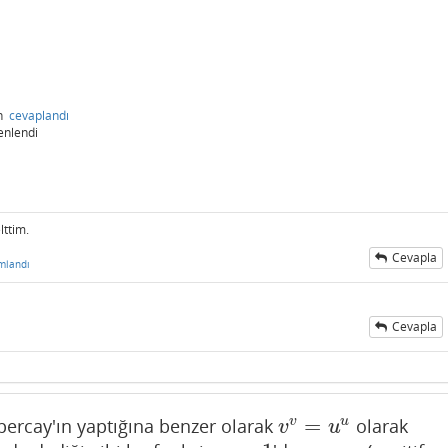
n
cevaplandı
enlendi
lttim.
Cevapla
mlandı
Cevapla
=
v
u
ercay'ın yaptığına benzer olarak
olarak
v
v
=
u
u
v
u