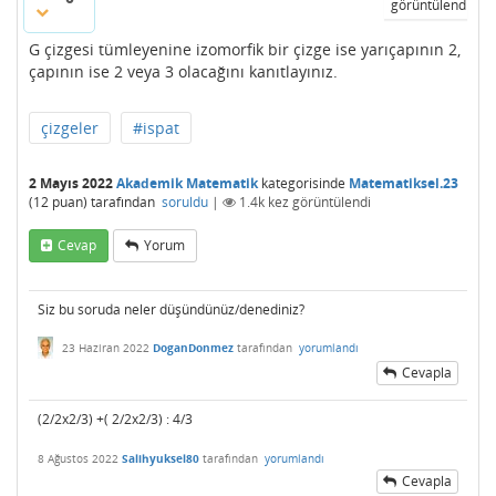
görüntülendi
G çizgesi tümleyenine izomorfik bir çizge ise yarıçapının 2,
çapının ise 2 veya 3 olacağını kanıtlayınız.
çizgeler
#ispat
2 Mayıs 2022
Akademik Matematik
kategorisinde
Matematiksel.23
(
12
puan)
tarafından
soruldu
|
1.4k
kez görüntülendi
Cevap
Yorum
Siz bu soruda neler düşündünüz/denediniz?
23 Haziran 2022
DoganDonmez
tarafından
yorumlandı
Cevapla
(2/2x2/3) +( 2/2x2/3) : 4/3
8 Ağustos 2022
Salihyuksel80
tarafından
yorumlandı
Cevapla