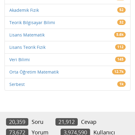
Akademik Fizik
52
Teorik Bilgisayar Bilimi
32
Lisans Matematik
5.6k
Lisans Teorik Fizik
112
Veri Bilimi
145
Orta Öğretim Matematik
12.7k
Serbest
1k
20,359
Soru
21,912
Cevap
73,672
Yorum
3,974,590
Kullanıcı