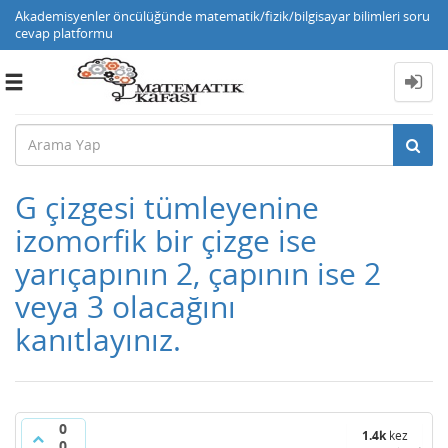
Akademisyenler öncülüğünde matematik/fizik/bilgisayar bilimleri soru
cevap platformu
Toggle
navigation
G çizgesi tümleyenine
izomorfik bir çizge ise
yarıçapının 2, çapının ise 2
veya 3 olacağını
kanıtlayınız.
0
1.4k
kez
0