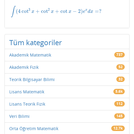
∫
3
2
x
(
4
cot
+
cot
+
cot
−
2
)
=
?
∫
(
4
cot
3
x
+
cot
2
x
+
cot
x
−
2
)
e
x
d
x
=
?
x
x
x
e
d
x
Tüm kategoriler
Akademik Matematik
737
Akademik Fizik
52
Teorik Bilgisayar Bilimi
32
Lisans Matematik
5.6k
Lisans Teorik Fizik
112
Veri Bilimi
145
Orta Öğretim Matematik
12.7k