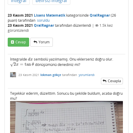
integral
belirsiz-integral
23 Kasım 2021
Lisans Matematik
kategorisinde
QralRagnar
(
26
puan)
tarafından
soruldu
23 Kasım 2021
QralRagnar
tarafından
düzenlendi
|
1.5k
kez
görüntülendi
Cevap
Yorum
İntegralde
sembolü yazılmamış. Onu eklerseniz doğru olur.
d
x
d
x
–
√
2
=
tan
dönüşümünü denediniz mi?
2
x
=
tan
θ
x
θ
23 Kasım 2021
lokman gökçe
tarafından
yorumlandı
Cevapla
Teşekkür ederim, düzelttim. Sonucu bu şekilde buldum, acaba doğru
mu?