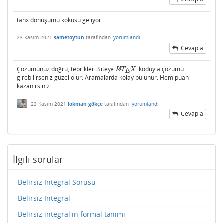
tanx dönüşümü kokusu geliyor
23 Kasım 2021
sametoytun
tarafından
yorumlandı
Cevapla
Çözümünüz doğru, tebrikler. Siteye
koduyla çözümü
L
A
T
E
X
A
L
T
X
E
girebilirseniz güzel olur. Aramalarda kolay bulunur. Hem puan
kazanırsınız.
23 Kasım 2021
lokman gökçe
tarafından
yorumlandı
Cevapla
İlgili sorular
Belirsiz İntegral Sorusu
Belirsiz İntegral
Belirsiz integral'in formal tanımı