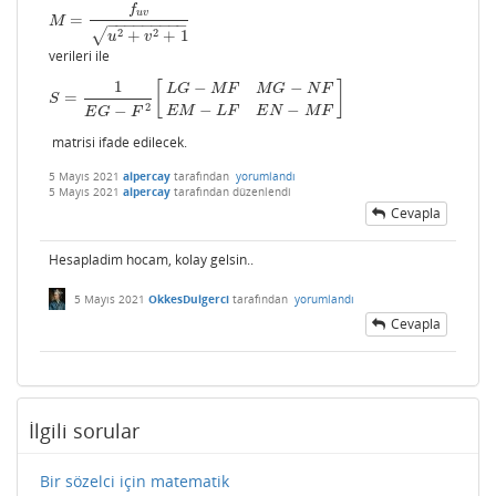
f
u
v
=
M
=
f
u
v
u
2
+
v
2
+
1
M
−
−
−
−
−
−
−
−
−
√
2
2
+
+
1
u
v
verileri ile
1
−
−
[
]
L
G
M
F
M
G
N
F
=
S
=
1
E
G
−
F
2
[
L
G
−
M
F
M
G
−
N
F
E
M
−
L
F
E
N
−
M
F
]
S
2
−
−
−
E
M
L
F
E
N
M
F
E
G
F
matrisi ifade edilecek.
5 Mayıs 2021
alpercay
tarafından
yorumlandı
5 Mayıs 2021
alpercay
tarafından
düzenlendi
Cevapla
Hesapladim hocam, kolay gelsin..
5 Mayıs 2021
OkkesDulgerci
tarafından
yorumlandı
Cevapla
İlgili sorular
Bir sözelci için matematik