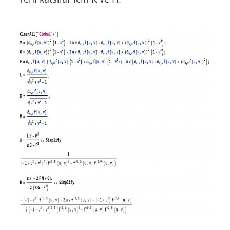
\*SubscriptBox[\(∂\), \(v, v\)]\(f[u, v]\)\) 
(1 + v^2)) + 

   u v (\!\(

\*SubscriptBox[\(∂\), \(u, u\)]\(f[u, v]\)\) 
\!\(

\*SubscriptBox[\(∂\), \(v, v\)]\(f[u, v]\)\) 
+ (\!\(

\*SubscriptBox[\(∂\), \(u, v\)]\(f[u, v]\)
\))^2);

L = \!\(

\*SubscriptBox[\(∂\), \(u, u\)]\(f[u, v]\)
\)/Sqrt[

  u^2 + v^2 + 1];

Ν = \!\(

\*SubscriptBox[\(∂\), \(v, v\)]\(f[u, v]\)
\)/Sqrt[

  u^2 + v^2 + 1];

M = \!\(

\*SubscriptBox[\(∂\), \(u, v\)]\(f[u, v]\)
\)/Sqrt[

  u^2 + v^2 + 1];

Κ = (L Ν - M^2)/(Ε G - F^2) //

    Simplify // FullSimplify

H = (Ε Ν - 2 F M + G L)/(
