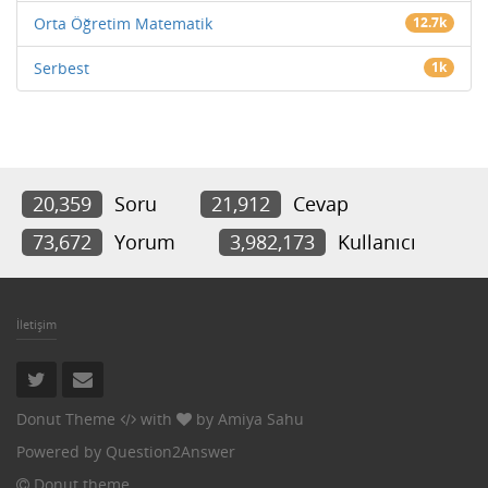
Orta Öğretim Matematik
12.7k
Serbest
1k
20,359
Soru
21,912
Cevap
73,672
Yorum
3,982,173
Kullanıcı
İletişim
Donut Theme
with
by
Amiya Sahu
Powered by
Question2Answer
Donut theme