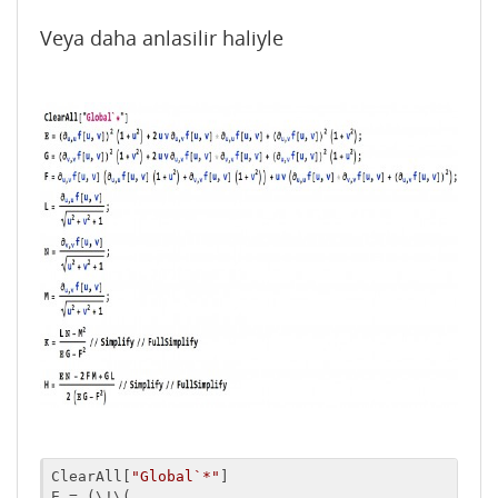
Veya daha anlasilir haliyle
ClearAll[
"Global`*"
]

Ε = (\!\(
