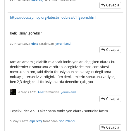
Cevapla
https://docs.sympy.org/latest/modules/diffgeom.html
belki isiniyi gorebilir
30 Nisan 2021
eloi2
tarafından
yorumlandı
Cevapla
tam anlamamış olabilirim ancak fonksiyonları değişken olarak bu
denklemlerin sonucunu verdirebileceginiz desmos.com sitesi
mevcut sanırım, tabi direkt fonksiyonun ne olacagını degil ama
noktayı girerseniz verdiginiz tüm denklemlerin sonucunu veriyor,
ben 2,3 degişkenli fonksiyonlarda denedim çalışıyor.
4 Mayıs 2021
Anil
tarafından
yorumlandı
Cevapla
Teşekkürler Anıl. Fakat bana fonksiyon olarak sonuçlar lazım.
5 Mayıs 2021
alpercay
tarafından
yorumlandı
Cevapla