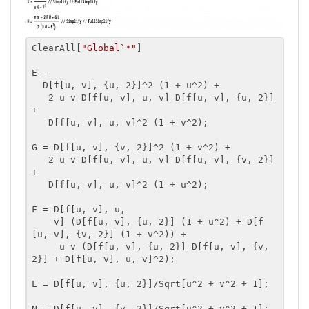
ClearAll[
"Global`*"
]

Ε = 

  D[f[u, v], {u, 2}]^2 (1 + u^2) + 

   2 u v D[f[u, v], u, v] D[f[u, v], {u, 2}] 
+ 

   D[f[u, v], u, v]^2 (1 + v^2);

G = D[f[u, v], {v, 2}]^2 (1 + v^2) + 

   2 u v D[f[u, v], u, v] D[f[u, v], {v, 2}] 
+ 

   D[f[u, v], u, v]^2 (1 + u^2);

F = D[f[u, v], u, 

    v] (D[f[u, v], {u, 2}] (1 + u^2) + D[f
[u, v], {v, 2}] (1 + v^2)) + 

     u v (D[f[u, v], {u, 2}] D[f[u, v], {v, 
2}] + D[f[u, v], u, v]^2);

L = D[f[u, v], {u, 2}]/Sqrt[u^2 + v^2 + 1];

Ν = D[f[u, v], {v, 2}]/Sqrt[u^2 + v^2 + 1];
