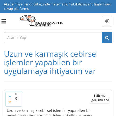
Akademisyenler öncülüğünde matematik/fizik/bilgisayar bilimleri soru
cevap platformu
Toggle
navigation
Uzun ve karmaşık cebirsel
işlemler yapabilen bir
uygulamaya ihtiyacım var
0
3.5k
kez
0
görüntülendi
Uzun ve karmaşık cebirsel işlemler yapabilen bir
uygulamaya ihtiyacım var. İşlemleri elle yapmaya