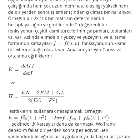
çalışığımda hem çok uzun, hem hata olasılığı yüksek hem
de bir yerden sonra işlemler içinden çıkılmaz bir hal alıyor.
Örneğin bir 2x2 lik bir matrisin determinantını
hesaplayacağım ve girdilerinde 2-değişkenli bir
fonksiyonun çeşitli kısmi türevlerinin çarpımları, toplamları
vs. var. Aslında elimde bir yüzey ve yüzeyin I. ve II. temel
=
(
,
)
formunun katsayıları
fonksiyonunun kısmi
f
=
f
(
u
,
v
)
f
f
u
v
türevlerine bağlı olarak var. Amacım yüzeyin Gauss ve
ortalama eğriliklerini
d
e
t
I
I
=
K
=
d
e
t
I
I
d
e
t
I
K
d
e
t
I
ve
−
2
+
E
N
F
M
G
L
=
H
=
E
N
−
2
F
M
+
G
L
2
(
E
G
−
F
2
)
H
2
2
(
−
)
E
G
F
eşitliklerini kullanarak hesaplamak. Örneğin
2
2
2
2
=
(
1
+
)
+
2
+
(
1
+
)
E
=
f
u
u
2
(
1
+
u
2
)
+
2
u
v
f
u
v
f
u
u
+
f
u
v
2
(
1
+
v
2
)
E
f
u
u
v
f
f
f
v
u
u
u
v
u
v
u
u
şeklinde.
katsayısı daha da karmaşık. Wolframı
F
F
denedim fakat bir yerden sonra pes ediyor. Beni
yönlendirebileceğiniz bir uygulama ya da başka bir çözüm