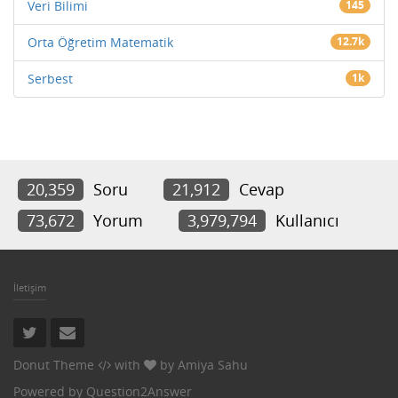
Veri Bilimi
145
Orta Öğretim Matematik
12.7k
Serbest
1k
20,359
Soru
21,912
Cevap
73,672
Yorum
3,979,794
Kullanıcı
İletişim
Donut Theme
with
by
Amiya Sahu
Powered by
Question2Answer