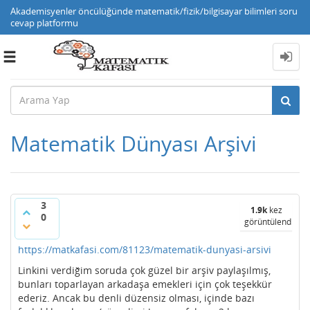
Akademisyenler öncülüğünde matematik/fizik/bilgisayar bilimleri soru
cevap platformu
Toggle
navigation
Matematik Dünyası Arşivi
3
1.9k
kez
0
görüntülendi
https://matkafasi.com/81123/matematik-dunyasi-arsivi
Linkini verdiğim soruda çok güzel bir arşiv paylaşılmış,
bunları toparlayan arkadaşa emekleri için çok teşekkür
ederiz. Ancak bu denli düzensiz olması, içinde bazı