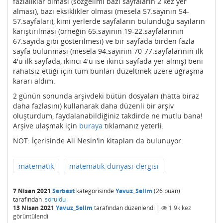
fazlalıklar olması (sözgelimi bazı sayfaların 2 kez yer
alması), bazı eksiklikler olması (mesela 57.sayının 54-
57.sayfaları), kimi yerlerde sayfaların bulunduğu sayıların
karıştırılması (örneğin 65.sayının 19-22.sayfalarının
67.sayıda gibi gösterilmesi) ve bir sayfada birden fazla
sayfa bulunması (mesela 94.sayının 70-77.sayfalarının ilk
4'ü ilk sayfada, ikinci 4'ü ise ikinci sayfada yer almış) beni
rahatsız ettiği için tüm bunları düzeltmek üzere uğraşma
kararı aldım.
2 günün sonunda arşivdeki bütün dosyaları (hatta biraz
daha fazlasını) kullanarak daha düzenli bir arşiv
oluşturdum, faydalanabildiğiniz takdirde ne mutlu bana!
Arşive ulaşmak için
buraya
tıklamanız yeterli.
NOT: İçerisinde Ali Nesin'in kitapları da bulunuyor.
matematik
matematik-dünyası-dergisi
7 Nisan 2021
Serbest
kategorisinde
Yavuz_Selim
(
26
puan)
tarafından
soruldu
13 Nisan 2021
Yavuz_Selim
tarafından
düzenlendi
|
1.9k
kez
görüntülendi