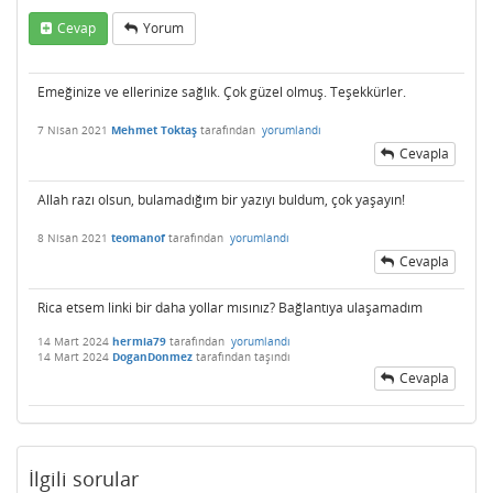
Cevap
Yorum
Emeğinize ve ellerinize sağlık. Çok güzel olmuş. Teşekkürler.
7 Nisan 2021
Mehmet Toktaş
tarafından
yorumlandı
Cevapla
Allah razı olsun, bulamadığım bir yazıyı buldum, çok yaşayın!
8 Nisan 2021
teomanof
tarafından
yorumlandı
Cevapla
Rica etsem linki bir daha yollar mısınız? Bağlantıya ulaşamadım
14 Mart 2024
hermia79
tarafından
yorumlandı
14 Mart 2024
DoganDonmez
tarafından
taşındı
Cevapla
İlgili sorular