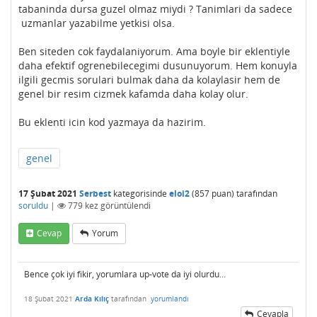
tabaninda dursa guzel olmaz miydi ? Tanimlari da sadece
uzmanlar yazabilme yetkisi olsa.
Ben siteden cok faydalaniyorum. Ama boyle bir eklentiyle
daha efektif ogrenebilecegimi dusunuyorum. Hem konuyla
ilgili gecmis sorulari bulmak daha da kolaylasir hem de
genel bir resim cizmek kafamda daha kolay olur.
Bu eklenti icin kod yazmaya da hazirim.
genel
17 Şubat 2021
Serbest
kategorisinde
eloi2
(
857
puan)
tarafından
soruldu
|
779
kez görüntülendi
Cevap
Yorum
Bence çok iyi fikir, yorumlara up-vote da iyi olurdu...
18 Şubat 2021
Arda Kılıç
tarafından
yorumlandı
Cevapla