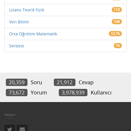
Lisans Teorik Fizik
112
Veri Bilimi
145
Orta Öğretim Matematik
12.7k
Serbest
1k
20,359
Soru
21,912
Cevap
73,672
Yorum
3,978,939
Kullanıcı
İletişim