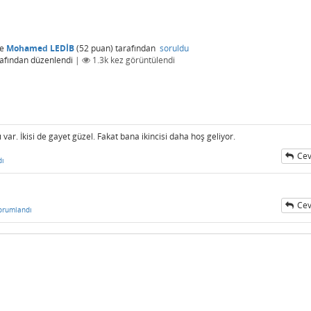
e
Mohamed LEDİB
(
52
puan)
tarafından
soruldu
afından
düzenlendi
|
1.3k
kez görüntülendi
var. İkisi de gayet güzel. Fakat bana ikincisi daha hoş geliyor.
Cev
dı
Cev
orumlandı