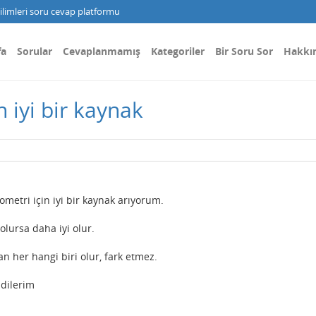
limleri soru cevap platformu
fa
Sorular
Cevaplanmamış
Kategoriler
Bir Soru Sor
Hakkı
n iyi bir kaynak
ometri için iyi bir kaynak arıyorum.
olursa daha iyi olur.
an her hangi biri olur, fark etmez.
 dilerim