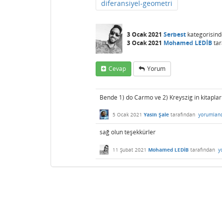
diferansiyel-geometri
3 Ocak 2021
Serbest
kategorisind
3 Ocak 2021
Mohamed LEDİB
tar
Cevap
Yorum
Bende 1) do Carmo ve 2) Kreyszig in kitapları 
5 Ocak 2021
Yasin Şale
tarafından
yorumlan
sağ olun teşekkürler
11 Şubat 2021
Mohamed LEDİB
tarafından
y