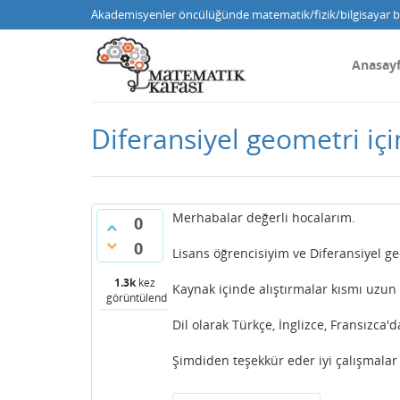
Akademisyenler öncülüğünde matematik/fizik/bilgisayar bi
Anasay
Diferansiyel geometri içi
Merhabalar değerli hocalarım.
0
0
Lisans öğrencisiyim ve Diferansiyel ge
1.3k
kez
Kaynak içinde alıştırmalar kısmı uzun 
görüntülendi
Dil olarak Türkçe, İnglizce, Fransızca'd
Şimdiden teşekkür eder iyi çalışmalar