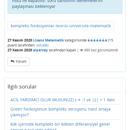
notu ile kapatıldı:
soru sahibinin denemelerini
paylaşması bekleniyor
kompleks-fonksiyonlar-teorisi-üniversite-matematik
27 Kasım 2020
Lisans Matematik
kategorisinde
e.e.e.e.e.e.e
(
15
puan)
tarafından
soruldu
27 Kasım 2020
alpercay
tarafından
kapalı
|
480
kez görüntülendi
Yorum
İlgili sorular
ACİL YARDIMCI OLUR MUSUNUZ) z ≠ -1 ve |z| = 1 iken
Green fonksiyonun kompleks versiyonu nasıl ortaya
çıkmıştır?
kök içerinde kompleks bir kökten diferansiyel genel
çözüm nasıl elde edilir?