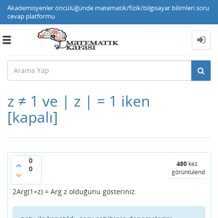
Akademisyenler öncülüğünde matematik/fizik/bilgisayar bilimleri soru
cevap platformu
Toggle
navigation
z ≠ 1 ve | z | = 1 iken
[kapalı]
0
480
kez
0
görüntülendi
2Arg(1+z) = Arg z olduğunu gösteriniz.