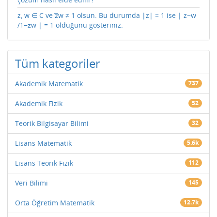
z, w ∈ C ve z̅w ≠ 1 olsun. Bu durumda |z| = 1 ise | z−w
/1−z̅w | = 1 olduğunu gösteriniz.
Tüm kategoriler
Akademik Matematik
737
Akademik Fizik
52
Teorik Bilgisayar Bilimi
32
Lisans Matematik
5.6k
Lisans Teorik Fizik
112
Veri Bilimi
145
Orta Öğretim Matematik
12.7k