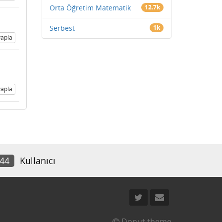
Orta Öğretim Matematik
12.7k
Serbest
1k
apla
apla
544
Kullanıcı
Donut theme