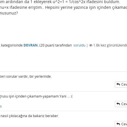
um ardından da 1 ekleyerek u^2+1 = 1/cos^2x ifadesini buldum.
u=x ifadesine eriştim.. Hepsini yerine yazınca işin içinden çıkam
 musunuz?
k
kategorisinde
DEVRAN.
(
20
puan)
tarafından
soruldu
|
1.8k
kez görüntülendi
ri sorular vardır, bir yerlerinde.
Cev
usu işin içinden çıkamam-yapamam.Yani ... :(
Cev
dı
 nasıl çıkılacağına da bakarız beraber.
Cev