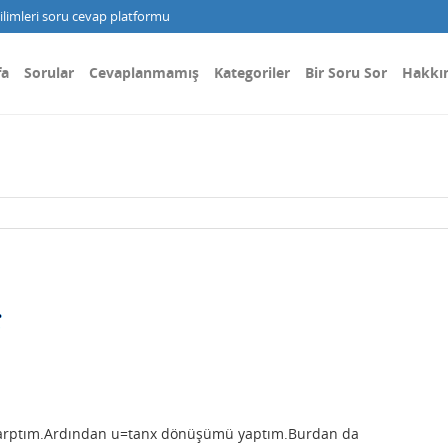
limleri soru cevap platformu
fa
Sorular
Cevaplanmamış
Kategoriler
Bir Soru Sor
Hakkı
e çarptım.Ardından u=tanx dönüşümü yaptım.Burdan da