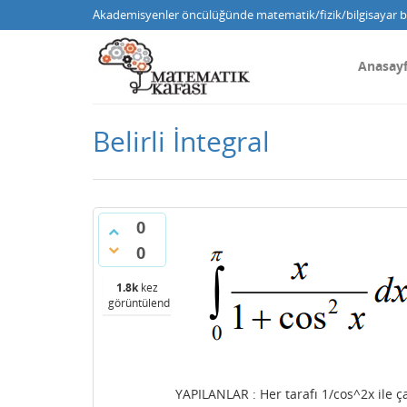
Akademisyenler öncülüğünde matematik/fizik/bilgisayar bi
Anasay
Belirli İntegral
0
0
1.8k
kez
görüntülendi
YAPILANLAR : Her tarafı 1/cos^2x il