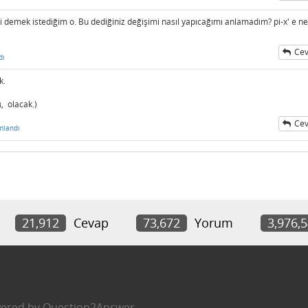
 demek istediğim o. Bu dediğiniz değişimi nasıl yapıcağımı anlamadım? pi-x' e ne
Cev
dı
k.
ı
, olacak.)
Cev
mlandı
21,912
Cevap
73,672
Yorum
3,976,
ered by
Question2Answer