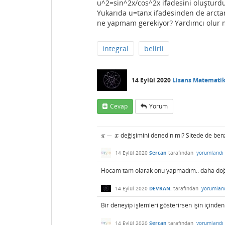
u^2=sin^2x/cos^2x ifadesini oluşturd
Yukarıda u=tanx ifadesinden de arctan
ne yapmam gerekiyor? Yardımcı olur
integral
belirli
14 Eylül 2020
Lisans Matemati
Cevap
Yorum
−
değişimini denedin mi? Sitede de benze
π
−
x
π
x
14 Eylül 2020
Sercan
tarafından
yorumlandı
Hocam tam olarak onu yapmadım.. daha doğr
14 Eylül 2020
DEVRAN.
tarafından
yorumlan
Bir deneyip işlemleri gösterirsen işin içinden
14 Eylül 2020
Sercan
tarafından
yorumlandı