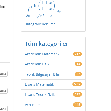
1
+
(
)
x
ln
adım
1
1
−
x
∫
∫
0
1
ln
(
1
+
x
1
−
x
)
x
2
−
x
4
d
x
d
x
−
−
−
−
−
−
√
2
4
−
x
x
0
integrallenebilme
Tüm kategoriler
Akademik Matematik
737
Akademik Fizik
52
apla
Teorik Bilgisayar Bilimi
32
Lisans Matematik
5.6k
apla
Lisans Teorik Fizik
112
Veri Bilimi
145
apla