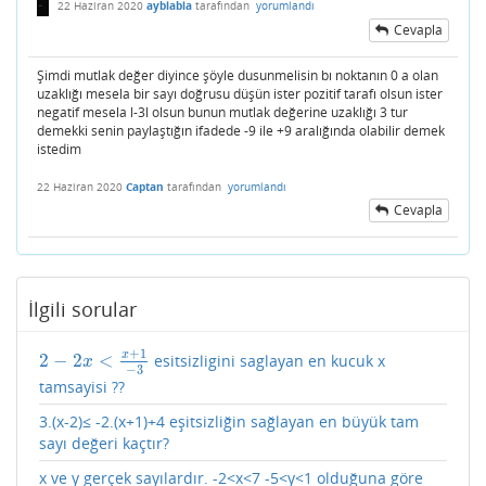
22 Haziran 2020
ayblabla
tarafından
yorumlandı
Cevapla
Şimdi mutlak değer diyince şöyle dusunmelisin bı noktanın 0 a olan
uzaklığı mesela bir sayı doğrusu düşün ister pozitif tarafı olsun ister
negatif mesela l-3l olsun bunun mutlak değerine uzaklığı 3 tur
demekki senin paylaştığın ifadede -9 ile +9 aralığında olabilir demek
istedim
22 Haziran 2020
Captan
tarafından
yorumlandı
Cevapla
İlgili sorular
+
1
x
2
−
2
<
esitsizligini saglayan en kucuk x
2
−
2
x
<
x
+
1
−
3
x
−
3
tamsayisi ??
3.(x-2)≤ -2.(x+1)+4 eşitsizliğin sağlayan en büyük tam
sayı değeri kaçtır?
x ve y gerçek sayılardır. -2<x<7 -5<y<1 olduğuna göre