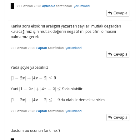
22 Haziran 2020
ayblabla
tarafından
yorumlandı
Cevapla
Kanka soru eksik mi aralığını yazarsan sayıları mutlak değerden
kuracağımız için mutlak değerin negatif mi pozitifmi olmasını
bulmamız gerek
22 Haziran 2020
Captan
tarafından
yorumlandı
Cevapla
Yada şöyle yapabiliriz
|
1
−
2
|
+
|
4
−
2
|
≤
9
|
1
−
2
x
|
+
|
4
x
−
2
|
≤
9
x
x
Yani
|
1
−
2
|
+
|
4
−
2
|
≤
9
da olabilir
|
1
−
2
x
|
+
|
4
x
−
2
|
≤
9
x
x
|
1
−
2
|
+
|
4
−
2
|
≤
−
9
da olabilir demek sanirim
|
1
−
2
x
|
+
|
4
x
−
2
|
≤
−
9
x
x
22 Haziran 2020
Captan
tarafından
yorumlandı
Cevapla
dostum bu ucunun farki ne:')