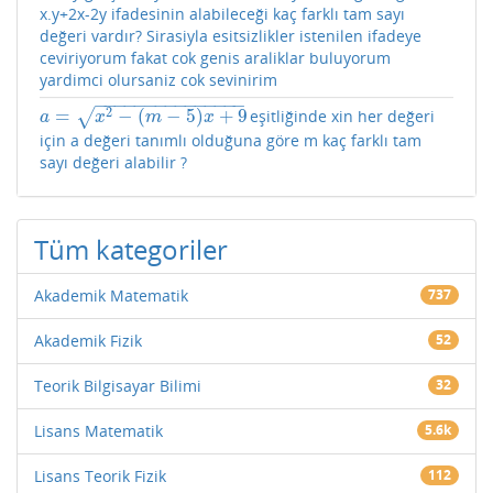
x.y+2x-2y ifadesinin alabileceği kaç farklı tam sayı
değeri vardır? Sirasiyla esitsizlikler istenilen ifadeye
ceviriyorum fakat cok genis araliklar buluyorum
yardimci olursaniz cok sevinirim
−
−
−
−
−
−
−
−
−
−
−
−
−
−
−
2
=
−
(
−
5
)
+
9
√
eşitliğinde xin her değeri
a
=
x
2
−
(
m
−
5
)
x
+
9
a
x
m
x
için a değeri tanımlı olduğuna göre m kaç farklı tam
sayı değeri alabilir ?
Tüm kategoriler
Akademik Matematik
737
Akademik Fizik
52
Teorik Bilgisayar Bilimi
32
Lisans Matematik
5.6k
Lisans Teorik Fizik
112