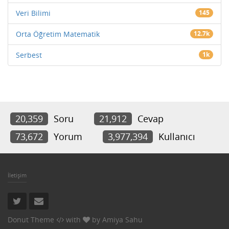
Veri Bilimi
145
Orta Öğretim Matematik
12.7k
Serbest
1k
20,359
Soru
21,912
Cevap
73,672
Yorum
3,977,394
Kullanıcı
İletişim
Donut Theme
with
by
Amiya Sahu