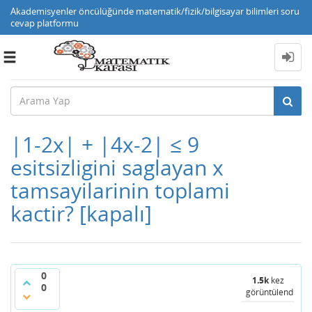
Akademisyenler öncülüğünde matematik/fizik/bilgisayar bilimleri soru
cevap platformu
Toggle
navigation
|1-2x| + |4x-2| ≤ 9
esitsizligini saglayan x
tamsayilarinin toplami
kactir?
[kapalı]
0
1.5k
kez
0
görüntülendi