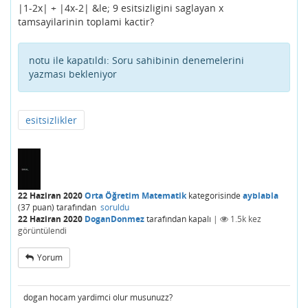
|1-2x| + |4x-2| &le; 9 esitsizligini saglayan x
tamsayilarinin toplami kactir?
notu ile kapatıldı:
Soru sahibinin denemelerini
yazması bekleniyor
esitsizlikler
22 Haziran 2020
Orta Öğretim Matematik
kategorisinde
ayblabla
(
37
puan)
tarafından
soruldu
22 Haziran 2020
DoganDonmez
tarafından
kapalı
|
1.5k
kez
görüntülendi
Yorum
dogan hocam yardimci olur musunuzz?