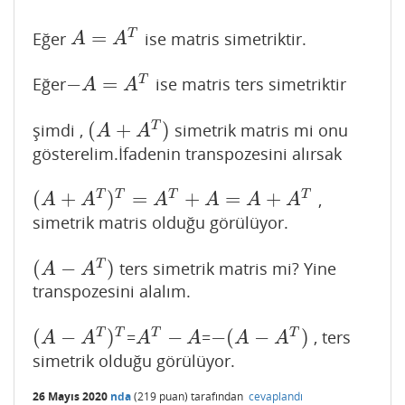
=
T
Eğer
ise matris simetriktir.
A
=
A
T
A
A
−
=
T
Eğer
ise matris ters simetriktir
−
A
=
A
T
A
A
(
+
)
T
şimdi ,
simetrik matris mi onu
(
A
+
A
T
)
A
A
gösterelim.İfadenin transpozesini alırsak
(
+
)
=
+
=
+
T
T
T
T
,
(
A
+
A
T
)
T
=
A
T
+
A
=
A
+
A
T
A
A
A
A
A
A
simetrik matris olduğu görülüyor.
(
−
)
T
ters simetrik matris mi? Yine
(
A
−
A
T
)
A
A
transpozesini alalım.
(
−
)
−
−
(
−
)
T
T
T
T
=
=
, ters
(
A
−
A
T
)
T
A
T
−
A
−
(
A
−
A
T
)
A
A
A
A
A
A
simetrik olduğu görülüyor.
26 Mayıs 2020
nda
(
219
puan)
tarafından
cevaplandı