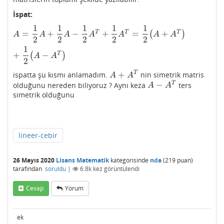
İspat:
1
1
1
1
1
=
+
−
+
=
+
T
T
T
(
)
A
=
1
2
A
+
1
2
A
−
1
2
A
T
+
1
2
A
T
=
1
2
(
A
+
A
T
)
+
1
2
(
A
−
A
T
)
A
A
A
A
A
A
A
2
2
2
2
2
1
+
−
T
(
)
A
A
2
+
T
ispatta şu kısmı anlamadım.
nin simetrik matris
A
+
A
T
A
A
−
T
olduğunu nereden biliyoruz ? Aynı keza
ters
A
−
A
T
A
A
simetrik olduğunu
lineer-cebir
26 Mayıs 2020
Lisans Matematik
kategorisinde
nda
(
219
puan)
tarafından
soruldu
|
6.8k
kez görüntülendi
Cevap
Yorum
ek