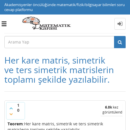
Akademisyenler öncülüğünde matematik/fizik/bilgisayar bilimleri soru
cevap platformu
Toggle
navigation
Her kare matris, simetrik
ve ters simetrik matrislerin
toplamı şekilde yazılabilir.
1
6.8k
kez
0
görüntülendi
Teorem
:Her kare matris, simetrik ve ters simetrik
matrislerin toplamı şekilde yazılabilir.