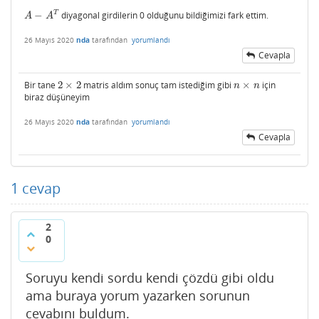
T
−
diyagonal girdilerin 0 olduğunu bildiğimizi fark ettim.
A
−
A
T
A
A
26 Mayıs 2020
nda
tarafından
yorumlandı
Cevapla
Bir tane
2
×
2
matris aldım sonuç tam istediğim gibi
×
için
2
×
2
n
×
n
n
n
biraz düşüneyim
26 Mayıs 2020
nda
tarafından
yorumlandı
Cevapla
1
cevap
2
0
Soruyu kendi sordu kendi çözdü gibi oldu
ama buraya yorum yazarken sorunun
cevabını buldum.