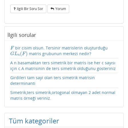
Ilgili Bir Soru Sor
Yorum
İlgili sorular
bir cisim olsun. Tersinir matrislerin oluşturduğu
F
F
(
)
matris grubunun merkezi nedir?
G
L
n
(
F
)
G
L
F
n
A n.basamaktan ters simetrik bir matris ise her c sayısı
için c.A matrisinin de ters simetrik olduğunu gosteriniz
Girdileri tam sayi olan ters simetrik matrisin
determinanti
Simetrik,ters simetrik,ortogonal olmayan 2 adet normal
matris örneği veriniz.
Tüm kategoriler