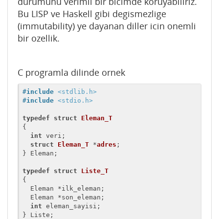
durumunu verimli bir bicimde koruyabiliriz.
Bu LISP ve Haskell gibi degismezlige
(immutability) ye dayanan diller icin onemli
bir ozellik.
C programla dilinde ornek
#
include
<stdlib.h>
#
include
<stdio.h>
typedef
struct
Eleman_T
{
int
 veri;

struct
Eleman_T
 *
adres
;
} Eleman;

typedef
struct
Liste_T
{
  Eleman *ilk_eleman;

  Eleman *son_eleman;

int
 eleman_sayisi;

} Liste;
