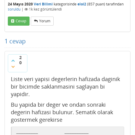
24 Mayıs 2020
Veri Bilimi
kategorisinde
eloi2
(
857
puan)
tarafından
soruldu
|
1k
kez görüntülendi
Cevap
Yorum
1
cevap
2
0
Liste veri yapisi degerlerin hafizada daginik
bir bicimde saklanmasini saglayan bi
yapidir.
Bu yapida bir deger ve ondan sonraki
degerin hafizasi bulunur. Sematik olarak
gostermek gerekirse
_____
____           __
_____
___