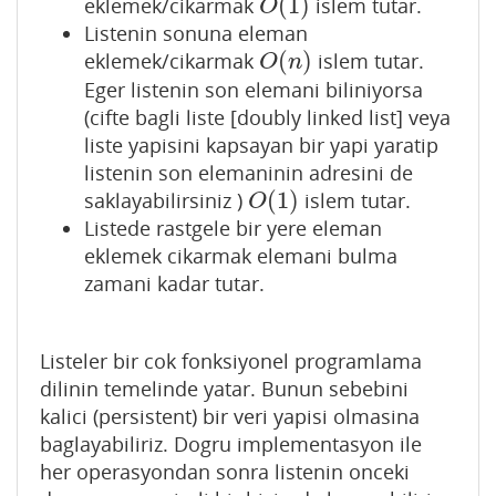
(
1
)
eklemek/cikarmak
islem tutar.
O
(
1
)
O
Listenin sonuna eleman
(
)
eklemek/cikarmak
islem tutar.
O
(
n
)
O
n
Eger listenin son elemani biliniyorsa
(cifte bagli liste [doubly linked list] veya
liste yapisini kapsayan bir yapi yaratip
listenin son elemaninin adresini de
(
1
)
saklayabilirsiniz )
islem tutar.
O
(
1
)
O
Listede rastgele bir yere eleman
eklemek cikarmak elemani bulma
zamani kadar tutar.
Listeler bir cok fonksiyonel programlama
dilinin temelinde yatar. Bunun sebebini
kalici (persistent) bir veri yapisi olmasina
baglayabiliriz. Dogru implementasyon ile
her operasyondan sonra listenin onceki