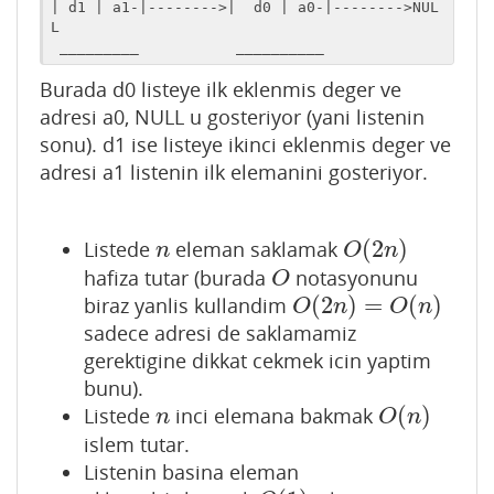
| d1 | a1-|-------->|  d0 | a0-|-------->NUL
L

_____
____           __
_____
___
Burada d0 listeye ilk eklenmis deger ve
adresi a0, NULL u gosteriyor (yani listenin
sonu). d1 ise listeye ikinci eklenmis deger ve
adresi a1 listenin ilk elemanini gosteriyor.
(
2
)
Listede
eleman saklamak
n
O
(
2
n
)
n
O
n
hafiza tutar (burada
notasyonunu
O
O
(
2
)
=
(
)
biraz yanlis kullandim
O
(
2
n
)
=
O
(
n
)
O
n
O
n
sadece adresi de saklamamiz
gerektigine dikkat cekmek icin yaptim
bunu).
(
)
Listede
inci elemana bakmak
n
O
(
n
)
n
O
n
islem tutar.
Listenin basina eleman