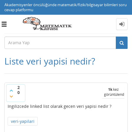
Akademisyenler öncülüğünde matematik/fizik/bilgisayar bilimleri soru
cevap platformu
Toggle
navigation
Liste veri yapisi nedir?
2
1k
kez
0
görüntülendi
Ingilizcede linked list olarak gecen veri yapisi nedir ?
veri-yapilari