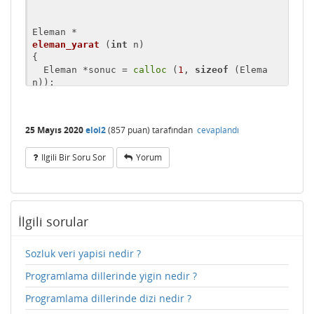
eleman_yarat
(
int
 n)
{

  Eleman *sonuc = 
calloc
 (
1
, 
sizeof
 (Elema
n));

if
 (sonuc)

    {

      sonuc->veri = n;

25 Mayıs 2020
eloi2
(
857
puan)
tarafından
cevaplandı
return
 sonuc;

    }

Ilgili Bir Soru Sor
Yorum
else
    {

printf
 (
"Hafiza rezerve edemedim !
\n"
);

exit
 (
0
);

İlgili sorular
    }

}

Sozluk veri yapisi nedir ?
void
Programlama dillerinde yigin nedir ?
basa_eleman_ekle
(Liste * L, 
int
 n)
{

Programlama dillerinde dizi nedir ?
  Eleman *e = eleman_yarat (n);
