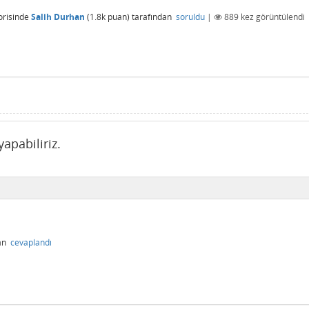
risinde
Salih Durhan
(
1.8k
puan)
tarafından
soruldu
|
889
kez görüntülendi
apabiliriz.
an
cevaplandı