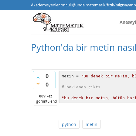
Akademisyenler öncülüğünde matematik/fizik/bilgisayar bi
Anasay
Python'da bir metin nasıl
0
metin = 
"Bu denek bir MeTin, b
0
# beklenen çıktı
889
kez
"bu denek bir metin, bütün har
görüntülendi
python
metin