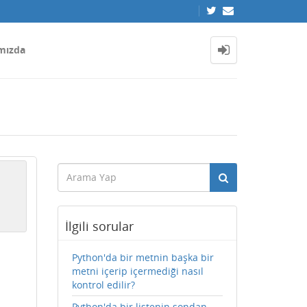
mızda
İlgili sorular
Python'da bir metnin başka bir
metni içerip içermediği nasıl
kontrol edilir?
Python'da bir listenin sondan