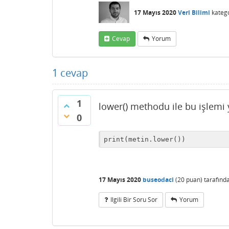
17 Mayıs 2020
Veri Bilimi
katego
Cevap
Yorum
1
cevap
1
lower() methodu ile bu işlemi y
0
print(metin.lower())
17 Mayıs 2020
buseodaci
(
20
puan)
tarafınd
Ilgili Bir Soru Sor
Yorum