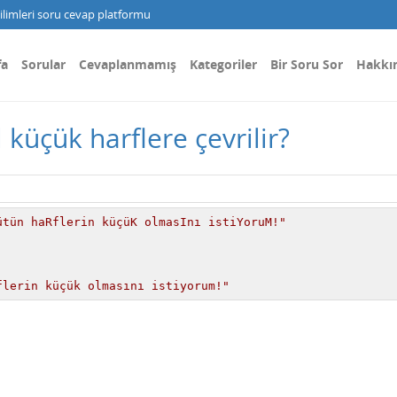
limleri soru cevap platformu
fa
Sorular
Cevaplanmamış
Kategoriler
Bir Soru Sor
Hakkı
 küçük harflere çevrilir?
ütün haRflerin küçüK olmasInı istiYoruM!"
flerin küçük olmasını istiyorum!"