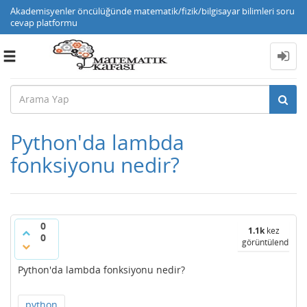
Akademisyenler öncülüğünde matematik/fizik/bilgisayar bilimleri soru
cevap platformu
Toggle
navigation
Python'da lambda
fonksiyonu nedir?
0
1.1k
kez
0
görüntülendi
Python'da lambda fonksiyonu nedir?
python