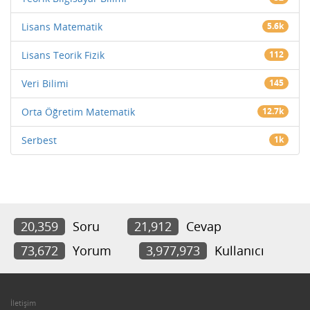
Lisans Matematik
5.6k
Lisans Teorik Fizik
112
Veri Bilimi
145
Orta Öğretim Matematik
12.7k
Serbest
1k
20,359
Soru
21,912
Cevap
73,672
Yorum
3,977,973
Kullanıcı
İletişim