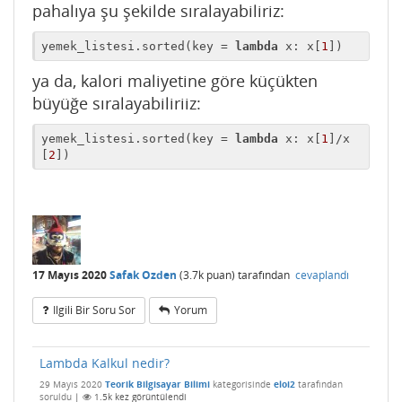
pahalıya şu şekilde sıralayabiliriz:
yemek_listesi.sorted(key = 
lambda
 x: x[
1
])
ya da, kalori maliyetine göre küçükten
büyüğe sıralayabiliriiz:
yemek_listesi.sorted(key = 
lambda
 x: x[
1
]/x
[
2
])
17 Mayıs 2020
Safak Ozden
(
3.7k
puan)
tarafından
cevaplandı
Ilgili Bir Soru Sor
Yorum
Lambda Kalkul nedir?
29 Mayıs 2020
Teorik Bilgisayar Bilimi
kategorisinde
eloi2
tarafından
soruldu
|
1.5k
kez görüntülendi