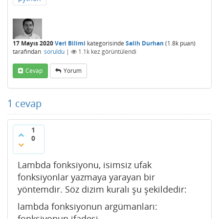
17 Mayıs 2020
Veri Bilimi
kategorisinde
Salih Durhan
(
1.8k
puan)
tarafından
soruldu
|
1.1k
kez görüntülendi
Cevap
Yorum
1
cevap
1
0
Lambda fonksiyonu, isimsiz ufak
fonksiyonlar yazmaya yarayan bir
yöntemdir. Söz dizim kuralı şu şekildedir:
lambda fonksiyonun argümanları:
fonksiyonun ifadesi