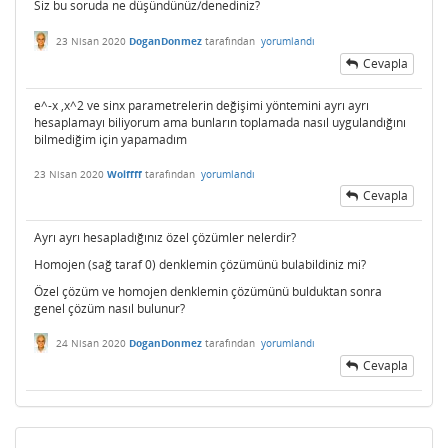
Siz bu soruda ne düşündünüz/denediniz?
23 Nisan 2020
DoganDonmez
tarafından
yorumlandı
Cevapla
e^-x ,x^2 ve sinx parametrelerin değişimi yöntemini ayrı ayrı
hesaplamayı biliyorum ama bunların toplamada nasıl uygulandığını
bilmediğim için yapamadım
23 Nisan 2020
Wolffff
tarafından
yorumlandı
Cevapla
Ayrı ayrı hesapladığınız özel çözümler nelerdir?
Homojen (sağ taraf 0) denklemin çözümünü bulabildiniz mi?
Özel çözüm ve homojen denklemin çözümünü bulduktan sonra
genel çözüm nasıl bulunur?
24 Nisan 2020
DoganDonmez
tarafından
yorumlandı
Cevapla