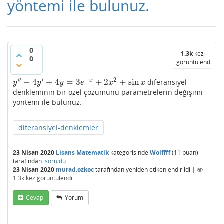
yöntemi ile bulunuz.
0
1.3k
kez
0
görüntülendi
′′
′
−
2
−
4
+
4
=
3
+
2
+
sin
x
diferansiyel
y
″
−
4
y
′
+
4
y
=
3
e
−
x
+
2
x
2
+
sin
x
y
y
y
e
x
x
denkleminin bir özel çözümünü parametrelerin değişimi
yöntemi ile bulunuz.
diferansiyel-denklemler
23 Nisan 2020
Lisans Matematik
kategorisinde
Wolffff
(
11
puan)
tarafından
soruldu
23 Nisan 2020
murad.ozkoc
tarafından
yeniden etikenlendirildi
|
1.3k
kez görüntülendi
Cevap
Yorum