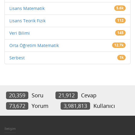
Lisans Matematik
5.6k
Lisans Teorik Fizik
112
Veri Bilimi
145
Orta Öğretim Matematik
12.7k
Serbest
1k
20,359
Soru
21,912
Cevap
73,672
Yorum
3,981,813
Kullanıcı
İletişim