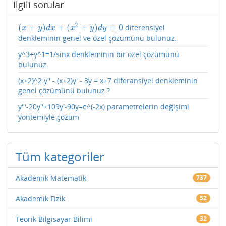
İlgili sorular
2
(
+
)
+
(
+
)
=
0
diferensiyel
(
x
+
y
)
d
x
+
(
x
2
+
y
)
d
y
=
0
x
y
d
x
x
y
d
y
denkleminin genel ve özel çözümünü bulunuz.
y^3+y^1=1/sinx denkleminin bir özel çözümünü
bulunuz.
(x+2)^2.y'' - (x+2)y' - 3y = x+7 diferansiyel denkleminin
genel çözümünü bulunuz ?
y'''-20y''+109y'-90y=e^(-2x) parametrelerin değişimi
yöntemiyle çözüm
Tüm kategoriler
Akademik Matematik
737
Akademik Fizik
52
Teorik Bilgisayar Bilimi
32