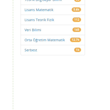
Lisans Matematik
5.6k
Lisans Teorik Fizik
112
Veri Bilimi
145
Orta Öğretim Matematik
12.7k
Serbest
1k