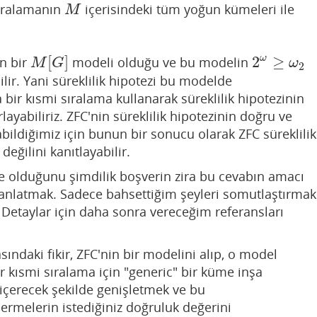
ıralamanın
içerisindeki tüm yoğun kümeleri ile
M
M
[
]
2
≥
ω
n bir
modeli olduğu ve bu modelin
M
[
G
]
2
ω
≥
ω
2
M
G
ω
2
ilir. Yani süreklilik hipotezi bu modelde
a bir kısmi sıralama kullanarak süreklilik hipotezinin
ayabiliriz. ZFC'nin süreklilik hipotezinin doğru ve
bildiğimiz için bunun bir sonucu olarak ZFC süreklilik
değilini kanıtlayabilir.
e olduğunu şimdilik boşverin zira bu cevabın amacı
 anlatmak. Sadece bahsettiğim şeyleri somutlaştırmak
 Detaylar için daha sonra vereceğim referansları
ındaki fikir, ZFC'nin bir modelini alıp, o model
bir kısmi sıralama için "generic" bir küme inşa
içerecek şekilde genişletmek ve bu
nermelerin istediğiniz doğruluk değerini