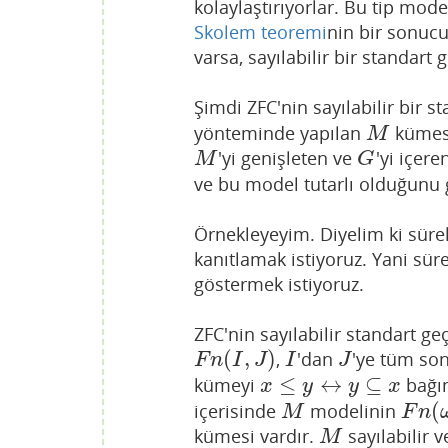
kolaylaştırıyorlar. Bu tip mod
Skolem teoremi
nin bir sonucu
varsa, sayılabilir bir standart
Şimdi ZFC'nin sayılabilir bir 
yönteminde yapılan
kümes
M
M
'yi genişleten ve
'yi içer
M
G
M
G
ve bu model tutarlı olduğunu 
Örnekleyeyim. Diyelim ki sürekl
kanıtlamak istiyoruz. Yani süre
göstermek istiyoruz.
ZFC'nin sayılabilir standart g
(
,
)
,
'dan
'ye tüm son
F
n
(
I
,
J
)
I
J
F
n
I
J
I
J
≤
↔
⊆
kümeyi
bağın
x
≤
y
↔
y
⊆
x
x
y
y
x
(
içerisinde
modelinin
M
F
n
(
ω
M
F
n
kümesi vardır.
sayılabilir 
M
M