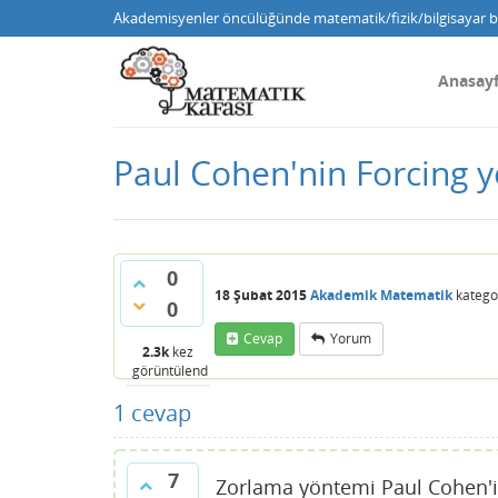
Akademisyenler öncülüğünde matematik/fizik/bilgisayar bi
Anasay
Paul Cohen'nin Forcing y
0
18 Şubat 2015
Akademik Matematik
katego
0
Cevap
Yorum
2.3k
kez
görüntülendi
1
cevap
7
Zorlama yöntemi Paul Cohen'in 