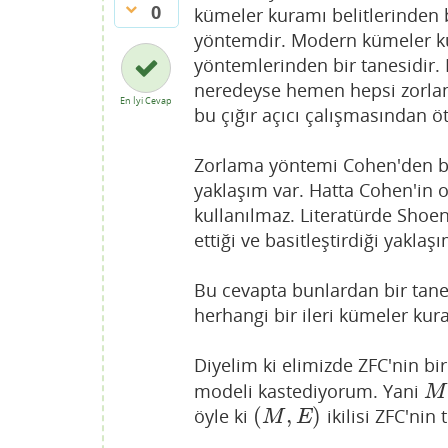
0
kümeler kuramı belitlerinden 
yöntemdir. Modern kümeler kur
yöntemlerinden bir tanesidir.
neredeyse hemen hepsi zorlama
En İyi Cevap
bu çığır açıcı çalışmasından ö
Zorlama yöntemi Cohen'den beri
yaklaşım var. Hatta Cohen'in
kullanılmaz. Literatürde Shoen
ettiği ve basitleştirdiği yaklaş
Bu cevapta bunlardan bir tan
herhangi bir ileri kümeler kura
Diyelim ki elimizde ZFC'nin b
modeli kastediyorum. Yani
M
M
(
,
)
öyle ki
ikilisi ZFC'nin 
(
M
,
E
)
M
E