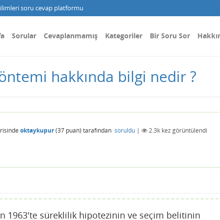
limleri soru cevap platformu
fa
Sorular
Cevaplanmamış
Kategoriler
Bir Soru Sor
Hakkı
öntemi hakkında bilgi nedir ?
risinde
oktaykupur
(
37
puan)
tarafından
soruldu
|
2.3k
kez görüntülendi
1963'te süreklilik hipotezinin ve seçim belitinin