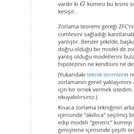
vardır ki
kümesi bu kısmi s
G
G
kesişir.
Zorlama teoremi gereği ZFC'ni
cümlesini sağladığı kanıtlanab
yanlıştır. Benzer şekilde, başk
doğru olduğu bir model de zorl
yanlış olduğu modellerini bula
hipotezinin ne kendisini ne de 
(Yukarıdaki
teknik terimleri
n n
zorlamanın genel yaklaşımını
için bir örnek vermek istedim.
okuyabilirsiniz.)
Kısaca zorlama tekniğinin arkas
içerisinde "akıllıca" seçilmiş 
edip modeli "generic" kümeyi 
genişleme içerisinde çeşitli ö