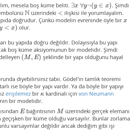
∃
∀
¬
(
∈
)
alım, mesela boş küme beliti.
. Şimdi
∃
x
∀
y
¬
(
y
∈
x
)
x
y
y
x
N
<
embolünü
üzerindeki
ilişkisi ile yorumlayalım.
N
<
ıda doğrudur. Çünkü modelin evreninde öyle bir
x
x
<
)
olur.
<
x
)
y
x
ları bu yapıda doğru değildir. Dolayısıyla bu yapı
ncak boş küme aksiyomunun bir modelidir. Şimdi
(
,
)
odelleyen
şeklinde bir yapı olduğunu hayal
(
M
,
E
)
M
E
unda diyebilirsiniz tabii. Gödel'in tamlık teoremi
arlı ise böyle bir yapı vardır. Ya da böyle bir yapıyı
nız
erişilemez
bir
kardinali için
von Neumann
κ
κ
nin bir modelidir.
açısından
bağıntısının
üzerindeki gerçek elemanı
E
M
E
M
n geçişken bir küme olduğu varsayılır. Bunlar zorlama
nlu varsayımlar değildir ancak dediğim gibi işi