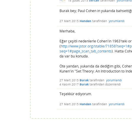
18 Şubat 2015
Sercan
tarafından
yorumland
Burak bey; Paul Cohen in yukarıda bahsett
27 Mart 2015
Handan
tarafından
yorumlandı
Merhaba,
Eğer çeşitli nedenlerle Cohen'in 1963'teki ori
(
http://www.jstor.org/stable/71858?seq=1#
seq=1#page_scan_tab_contents
). Hatta Coh
da var bu konuda.
Öte yandan, yukarıda da dediğim gibi, Cohen'd
Kunen'in "Set Theory: An Introduction to Ind
27 Mart 2015
Burak
tarafından
yorumlandı
4 Kasım 2017
Burak
tarafından
düzenlendi
Teşekkür ediyorum.
27 Mart 2015
Handan
tarafından
yorumlandı