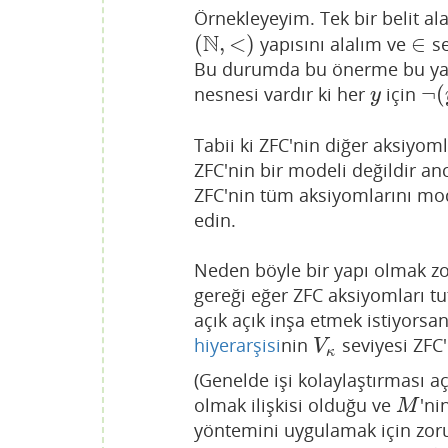
Örnekleyeyim. Tek bir belit al
N
(
,
<
)
∈
yapısını alalım ve
s
(
N
,
<
)
∈
Bu durumda bu önerme bu yap
¬
(
nesnesi vardır ki her
için
y
¬
(
y
y
Tabii ki ZFC'nin diğer aksiyom
ZFC'nin bir modeli değildir a
ZFC'nin tüm aksiyomlarını m
edin.
Neden böyle bir yapı olmak zor
gereği eğer ZFC aksiyomları tut
açık açık inşa etmek istiyorsa
hiyerarşisi
nin
seviyesi ZFC'
V
κ
V
κ
(Genelde işi kolaylaştırması 
olmak ilişkisi olduğu ve
'ni
M
M
yöntemini uygulamak için zoru