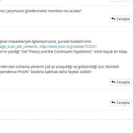
ı
iğiniz çalışmasını göndermeniz mümkün mü acaba?
Cevapla
jinal makaleleriyle ilgileniyorsanız, şurada bulabilirsiniz
page_scan_tab_contents,
http://www.jstor.org/stable/72252?
en'in yazdığı "Set Theory and the Continuum Hypothesis" isimli küçük bir kitap
en beri zorlama yöntemi çok iyi anlaşıldığı ve geliştirildiği için, Kenneth
ependence Proofs" kitabına bakmak daha faydalı olabilir.
Cevapla
Cevapla