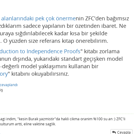
i alanlarındaki pek çok önerme
nin ZFC'den bağımsız
azdıklarım sadece yapılanın bir özetinden ibaret. Ne
raya sığdırılabilecek kadar kısa bir şekilde
 O yüzden size referans kitap önerebilirim.
oduction to Independence Proofs
" kitabı zorlama
Bunun dışında, yukarıdaki standart geçişken model
değerli model yaklaşımını kullanan bir
ory
" kitabını okuyabilirsiniz.
cevaplandı
iş
gi indim, "kesin Burak yazmistir"da hakli cikma oranim %100 su an :) ZFC'li
lturum artti, eline vaktine saglik.
Cevapla