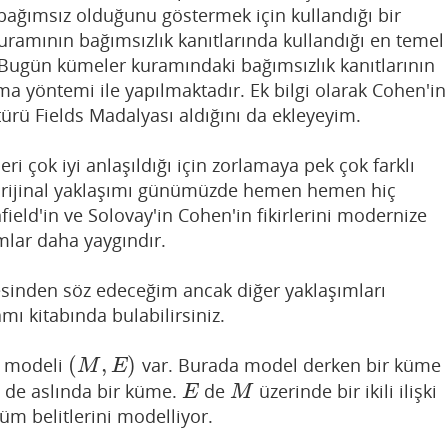
bağımsız olduğunu göstermek için kullandığı bir
amının bağımsızlık kanıtlarında kullandığı en temel
 Bugün kümeler kuramındaki bağımsızlık kanıtlarının
 yöntemi ile yapılmaktadır. Ek bilgi olarak Cohen'in
türü Fields Madalyası aldığını da ekleyeyim.
 çok iyi anlaşıldığı için zorlamaya pek çok farklı
 orijinal yaklaşımı günümüzde hemen hemen hiç
field'in ve Solovay'in Cohen'in fikirlerini modernize
ımlar daha yaygındır.
esinden söz edeceğim ancak diğer yaklaşımları
mı kitabında bulabilirsiniz.
(
,
)
ir modeli
var. Burada model derken bir küme
(
M
,
E
)
M
E
de aslında bir küme.
de
üzerinde bir ikili ilişki
E
M
E
M
tüm belitlerini modelliyor.