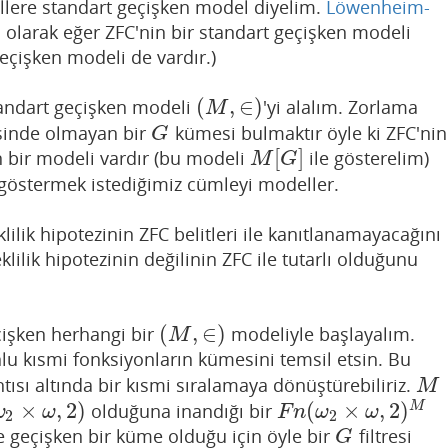
ellere standart geçişken model diyelim.
Löwenheim-
 olarak eğer ZFC'nin bir standart geçişken modeli
 geçişken modeli de vardır.)
(
,
∈
)
standart geçişken modeli
'yi alalım. Zorlama
(
M
,
∈
)
M
inde olmayan bir
kümesi bulmaktır öyle ki ZFC'nin
G
G
[
]
en bir modeli vardır (bu modeli
ile gösterelim)
M
[
G
]
M
G
göstermek istediğimiz cümleyi modeller.
ilik hipotezinin ZFC belitleri ile kanıtlanamayacağını
klilik hipotezinin değilinin ZFC ile tutarlı olduğunu
(
,
∈
)
eçişken herhangi bir
modeliyle başlayalım.
(
M
,
∈
)
M
lu kısmi fonksiyonların kümesini temsil etsin. Bu
tısı altında bir kısmi sıralamaya dönüştürebiliriz.
M
M
×
,
2
)
(
×
,
2
)
M
olduğuna inandığı bir
2
×
ω
,
2
)
F
n
(
ω
2
×
ω
,
2
)
M
ω
ω
F
n
ω
ω
2
2
ve geçişken bir küme olduğu için öyle bir
filtresi
G
G