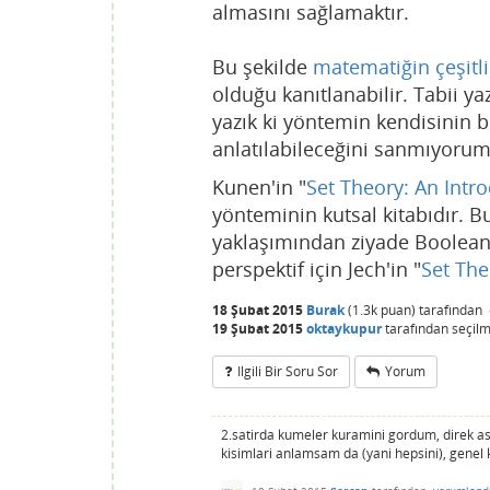
almasını sağlamaktır.
Bu şekilde
matematiğin çeşitl
olduğu kanıtlanabilir. Tabii y
yazık ki yöntemin kendisinin bu
anlatılabileceğini sanmıyorum.
Kunen'in "
Set Theory: An Intr
yönteminin kutsal kitabıdır. 
yaklaşımından ziyade Boolean-
perspektif için Jech'in "
Set The
18 Şubat 2015
Burak
(
1.3k
puan)
tarafından
19 Şubat 2015
oktaykupur
tarafından
seçilm
Ilgili Bir Soru Sor
Yorum
2.satirda kumeler kuramini gordum, direk asa
kisimlari anlamsam da (yani hepsini), genel ku