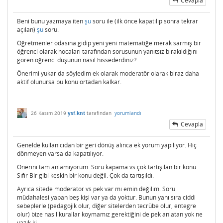
Cevapla
Beni bunu yazmaya iten
şu
soru ile (ilk önce kapatılıp sonra tekrar
açılan)
şu
soru.
Öğretmenler odasına gidip yeni yeni matematiğe merak sarmış bir
öğrenci olarak hocaları tarafından sorusunun yanıtsız bırakıldığını
gören öğrenci düşünün nasil hissederdiniz?
Önerimi yukarıda söyledim ek olarak moderatör olarak biraz daha
aktif olunursa bu konu ortadan kalkar.
26 Kasım 2019
ysf.knt
tarafından
yorumlandı
Cevapla
Genelde kullanıcıdan bir geri dönüş alınca ek yorum yapılıyor. Hiç
dönmeyen varsa da kapatılıyor.
Önerini tam anlamıyorum. Soru kapama vs çok tartışılan bir konu.
Sıfır Bir gibi keskin bir konu değil. Çok da tartışıldı.
Ayrıca sitede moderator vs pek var mı emin değilim. Soru
müdahalesi yapan beş kişi var ya da yoktur. Bunun yanı sıra ciddi
sebeplerle (pedagojik olur, diğer sitelerden tecrübe olur, entegre
olur) bize nasıl kurallar koymamız gerektiğini de pek anlatan yok ne
yazık ki.