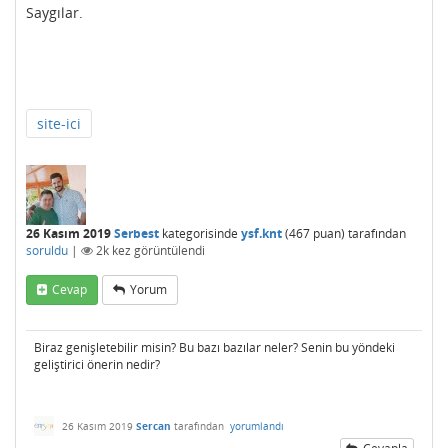
Saygılar.
site-ici
26 Kasım 2019
Serbest
kategorisinde
ysf.knt
(
467
puan)
tarafından
soruldu
|
2k
kez görüntülendi
Cevap
Yorum
Biraz genişletebilir misin? Bu bazı bazılar neler? Senin bu yöndeki
geliştirici önerin nedir?
26 Kasım 2019
Sercan
tarafından
yorumlandı