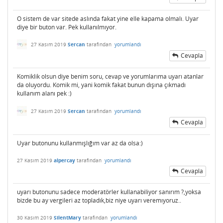
O sistem de var sitede aslında fakat yine elle kapama olmalı. Uyar
diye bir buton var. Pek kullanılmıyor.
27 Kasım 2019
Sercan
tarafından
yorumlandı
Cevapla
Komiklik olsun diye benim soru, cevap ve yorumlarıma uyarı atanlar
da oluyordu. Komik mi, yani komik fakat bunun dışına çıkmadı
kullanım alanı pek :)
27 Kasım 2019
Sercan
tarafından
yorumlandı
Cevapla
Uyar butonunu kullanmışlığım var az da olsa:)
27 Kasım 2019
alpercay
tarafından
yorumlandı
Cevapla
uyarı butonunu sadece moderatörler kullanabiliyor sanırım ?,yoksa
bizde bu ay vergileri az topladık,biz niye uyarı veremıyoruz..
30 Kasım 2019
SilentMary
tarafından
yorumlandı