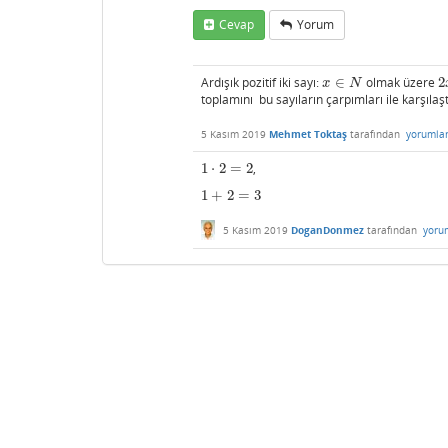
Cevap
Yorum
Ardışık pozitif iki sayı:
∈
olmak üzere
2
x
∈
N
2
x
N
toplamını bu sayıların çarpımları ile karşılaş
5 Kasım 2019
Mehmet Toktaş
tarafından
yorumla
1
⋅
2
=
2
,
1
⋅
2
=
2
1
+
2
=
3
1
+
2
=
3
5 Kasım 2019
DoganDonmez
tarafından
yoru