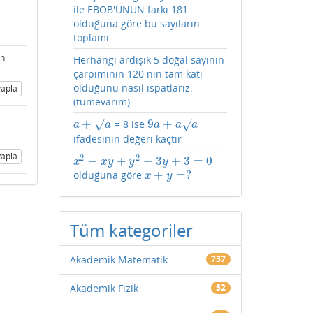
ile EBOB'UNUN farkı 181
olduğuna göre bu sayıların
toplamı
ın
Herhangi ardışık 5 doğal sayının
çarpımının 120 nin tam katı
olduğunu nasıl ispatlarız.
apla
(tümevarım)
−
−
−
−
+
9
+
= 8 ise
√
√
a
+
a
9
a
+
a
a
a
a
a
a
a
ifadesinin değeri kaçtır
apla
2
2
−
+
−
3
+
3
=
0
x
2
−
x
y
+
y
2
−
3
y
+
3
=
0
x
x
y
y
y
+
=
?
olduğuna göre
x
+
y
=
?
x
y
Tüm kategoriler
Akademik Matematik
737
Akademik Fizik
52