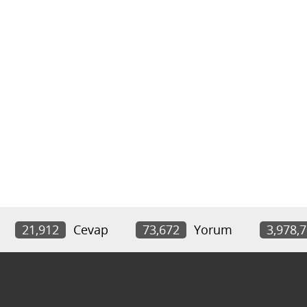
21,912
Cevap
73,672
Yorum
3,978,