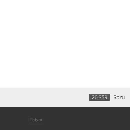
20,359
Soru
İletişim