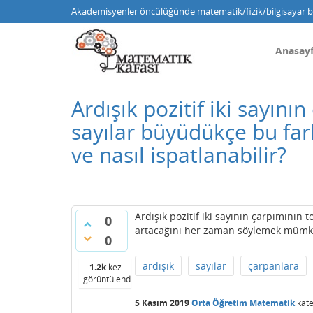
Akademisyenler öncülüğünde matematik/fizik/bilgisayar bi
Anasay
Ardışık pozitif iki sayın
sayılar büyüdükçe bu f
ve nasıl ispatlanabilir?
Ardışık pozitif iki sayının çarpımını
0
artacağını her zaman söylemek mümkü
0
ardışık
sayılar
çarpanlara
1.2k
kez
görüntülendi
5 Kasım 2019
Orta Öğretim Matematik
kate