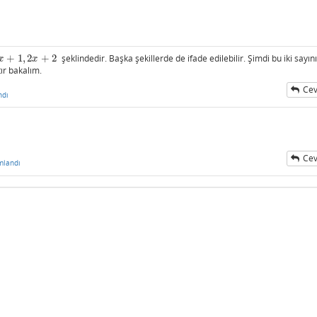
+
1
,
2
+
2
şeklindedir. Başka şekillerde de ifade edilebilir. Şimdi bu iki sayın
x
+
1
,
2
x
+
2
x
x
tır bakalım.
Cev
ndı
Cev
mlandı