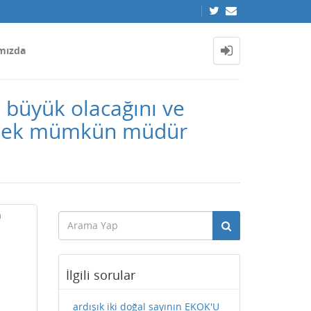
mızda
a büyük olacağını ve
lemek mümkün müdür
n
İlgili sorular
ardışık iki doğal sayının EKOK'U