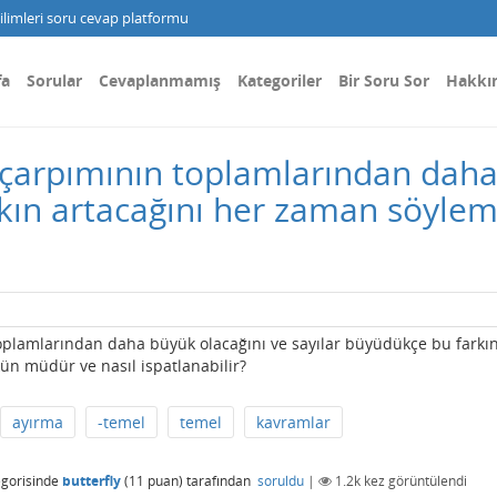
limleri soru cevap platformu
fa
Sorular
Cevaplanmamış
Kategoriler
Bir Soru Sor
Hakkı
ın çarpımının toplamlarından dah
arkın artacağını her zaman söy
n toplamlarından daha büyük olacağını ve sayılar büyüdükçe bu farkı
n müdür ve nasıl ispatlanabilir?
ayırma
-temel
temel
kavramlar
gorisinde
butterfly
(
11
puan)
tarafından
soruldu
|
1.2k
kez görüntülendi