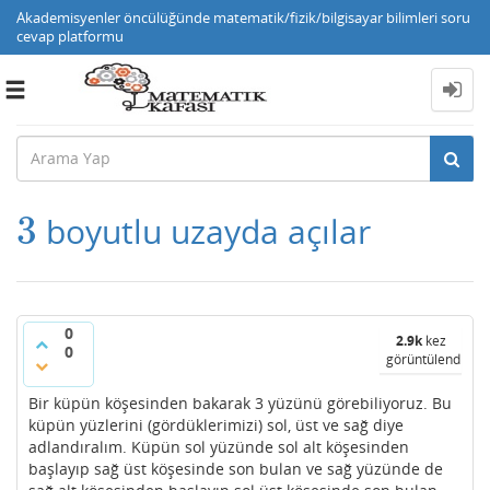
Akademisyenler öncülüğünde matematik/fizik/bilgisayar bilimleri soru
cevap platformu
Toggle
navigation
3
boyutlu uzayda açılar
3
0
2.9k
kez
0
görüntülendi
Bir küpün köşesinden bakarak 3 yüzünü görebiliyoruz. Bu
küpün yüzlerini (gördüklerimizi) sol, üst ve sağ diye
adlandıralım. Küpün sol yüzünde sol alt köşesinden
başlayıp sağ üst köşesinde son bulan ve sağ yüzünde de