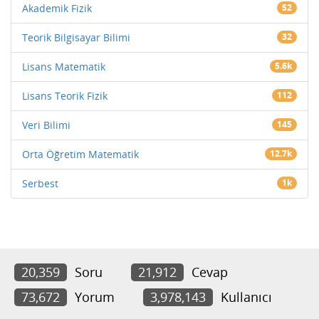
Akademik Fizik
52
Teorik Bilgisayar Bilimi
32
Lisans Matematik
5.6k
Lisans Teorik Fizik
112
Veri Bilimi
145
Orta Öğretim Matematik
12.7k
Serbest
1k
20,359
Soru
21,912
Cevap
73,672
Yorum
3,978,143
Kullanıcı