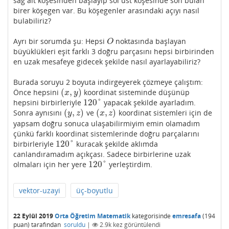
sağ alt köşesinden başlayıp sol üst köşesinde son bulan
birer köşegen var. Bu köşegenler arasındaki açıyı nasıl
bulabiliriz?
Ayrı bir sorumda şu: Hepsi
noktasında başlayan
O
O
büyüklükleri eşit farklı 3 doğru parçasını hepsi birbirinden
en uzak mesafeye gidecek şekilde nasıl ayarlayabiliriz?
Burada soruyu 2 boyuta indirgeyerek çözmeye çalıştım:
(
,
)
Önce hepsini
koordinat sisteminde düşünüp
(
x
,
y
)
x
y
120
°
hepsini birbirleriyle
yapacak şekilde ayarladım.
120
°
(
,
)
(
,
)
Sonra aynısını
ve
koordinat sistemleri için de
(
y
,
z
)
(
x
,
z
)
y
z
x
z
yapsam doğru sonuca ulaşabilirmiyim emin olamadım
çünkü farklı koordinat sistemlerinde doğru parçalarını
120
°
birbirleriyle
kuracak şekilde aklımda
120
°
canlandıramadım açıkçası. Sadece birbirlerine uzak
120
°
olmaları için her yere
yerleştirdim.
120
°
vektor-uzayi
üç-boyutlu
22 Eylül 2019
Orta Öğretim Matematik
kategorisinde
emresafa
(
194
puan)
tarafından
soruldu
|
2.9k
kez görüntülendi