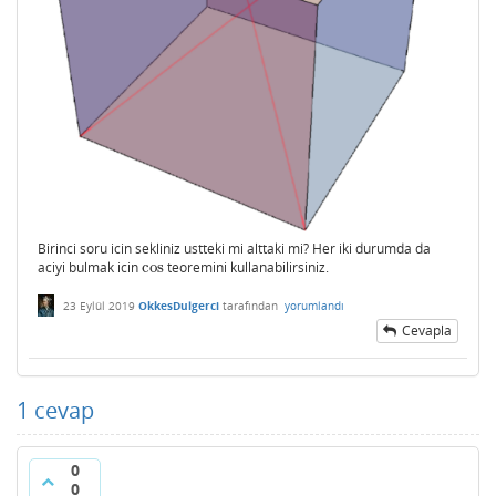
Birinci soru icin sekliniz ustteki mi alttaki mi? Her iki durumda da
aciyi bulmak icin
cos
teoremini kullanabilirsiniz.
cos
23 Eylül 2019
OkkesDulgerci
tarafından
yorumlandı
Cevapla
1
cevap
0
0