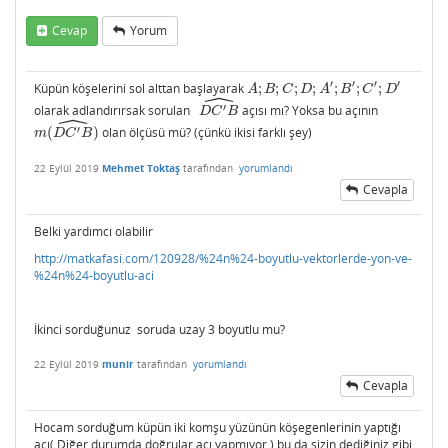
Cevap
Yorum
′
′
′
′
Küpün köşelerini sol alttan başlayarak
;
;
;
;
;
;
;
A
;
B
;
C
;
D
;
A
′
;
B
′
;
C
′
;
D
′
A
B
C
D
A
B
C
D
ˆ
′
olarak adlandırırsak sorulan
açısı mı? Yoksa bu açının
D
C
′
B
^
D
C
B
ˆ
′
(
)
olan ölçüsü mü? (çünkü ikisi farklı şey)
m
(
D
C
′
B
^
)
m
D
C
B
22 Eylül 2019
Mehmet Toktaş
tarafından
yorumlandı
Cevapla
Belki yardımcı olabilir
http://matkafasi.com/120928/%24n%24-boyutlu-vektorlerde-yon-ve-
%24n%24-boyutlu-aci
İkinci sorduğunuz soruda uzay 3 boyutlu mu?
22 Eylül 2019
munir
tarafından
yorumlandı
Cevapla
Hocam sorduğum küpün iki komşu yüzünün köşegenlerinin yaptığı
açı( Diğer durumda doğrular açı yapmıyor.) bu da sizin dediğiniz gibi