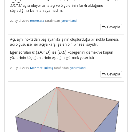
ˆ
′
açısı oluyor ama açı ve ölçülerinin farklı olduğunu
D
C
′
B
^
D
C
B
söylediğiniz kısmı anlayamadım.
22 Eylül 2019
emresafa
tarafından
yorumlandı
Cevapla
Açı; aynı noktadan başlayan iki ışının oluşturduğu bir nokta kümesi,
açı ölçüsü ise her açıya karşı gelen bir bir reel sayıdır.
′
Eğer sorulan
(
)
ise
[
]
köşegenini çizmek ve küpün
m
(
D
C
′
B
)
[
D
B
]
m
D
C
B
D
B
yüzlerinin köşeğenlerinin eşitliğini görmek yeterlidir.
23 Eylül 2019
Mehmet Toktaş
tarafından
yorumlandı
Cevapla