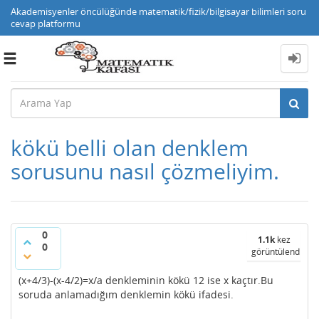
Akademisyenler öncülüğünde matematik/fizik/bilgisayar bilimleri soru
cevap platformu
Toggle
navigation
kökü belli olan denklem
sorusunu nasıl çözmeliyim.
0
1.1k
kez
0
görüntülendi
(x+4/3)-(x-4/2)=x/a denkleminin kökü 12 ise x kaçtır.Bu
soruda anlamadığım denklemin kökü ifadesi.