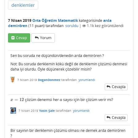
denklemler
7 Nisan 2019
Orta Öğretim Matematik
kategorisinde
arda
demirören
(
11
puan)
tarafından
soruldu
|
1.1k
kez görüntülendi
Cevap
Yorum
Sen bu soruda ne düşündün/denedin arda demirören ?
Not: Bu soruda denklemin kökü değil de denklemin çözümü denmesi
daha iyi olurdu. Öyle düşünerek çözebilir misin?
7 Nisan 2019
DoganDonmez
tarafından
yorumlandı
Cevapla
=
12
çözüm denemsi her
sayısı için bir çözüm verir mi?
x
=
12
a
x
a
7 Nisan 2019
Yasin Şale
tarafından
yorumlandı
Cevapla
Bir sayının bir denklemin çözümü olması ne demek arda demirören
?