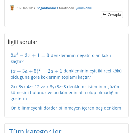
8 Nisan 2019
DoganDonmez
tarafından
yorumlandı
Cevapla
İlgili sorular
3
2
−
3
+
1
=
0
denkleminin negatif olan kökü
2
x
3
−
3
x
+
1
=
0
x
x
kaçtır?
2
(
+
3
+
5
)
=
2
+
1
denkleminin eşit iki reel kökü
(
x
+
3
a
+
5
)
2
=
2
a
+
1
x
a
a
olduğuna göre köklerinin toplamı kaçtır?
2x+ 3y+ 4z= 12 ve x-3y+3z=3 denklem sisteminin çözüm
kümesini bulunuz ve bu kümenin afin olup olmadığını
gösterin
On bilinmeyenli dörder bilinmeyen içeren beş denklem
Tüm kategoriler