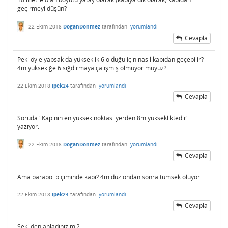
geçirmeyi düşün?
22 Ekim 2018
DoganDonmez
tarafından
yorumlandı
Cevapla
Peki öyle yapsak da yükseklik 6 olduğu için nasıl kapıdan geçebilir?
4m yüksekiğe 6 sığdırmaya çalışmış olmuyor muyuz?
22 Ekim 2018
ipek24
tarafından
yorumlandı
Cevapla
Soruda "Kapının en yüksek noktası yerden 8m yüksekliktedir"
yazıyor.
22 Ekim 2018
DoganDonmez
tarafından
yorumlandı
Cevapla
Ama parabol biçiminde kapı? 4m düz ondan sonra tümsek oluyor.
22 Ekim 2018
ipek24
tarafından
yorumlandı
Cevapla
Şekilden anladınız mı?