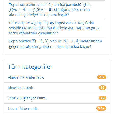
Tepe noktasının apsisi 2 olan f(x) parabolü için ,
(
+
4
)
=
(
2
−
6
)
olduğuna göre m'nin
f
(
m
+
4
)
=
f
(
2
m
−
6
)
f
m
f
m
alabileceği değerler toplamı kaçtır?
Bir marketin 4 giriş, 3 çıkış kapısı vardır. Kaç farklı
şekilde Özüm ile Eylül bu markete aynı kapıdan girip
farklı kapılardan çıkabilirler?
(
−
2
,
3
)
(
−
1
,
4
)
Tepe noktası
olan ve
noktasından
T
(
−
2
,
3
)
A
(
−
1
,
4
)
T
A
geçen parabolün
eksenini kestiği nokta kaçtır?
y
y
Tüm kategoriler
Akademik Matematik
737
Akademik Fizik
52
Teorik Bilgisayar Bilimi
32
Lisans Matematik
5.6k