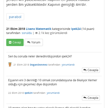
yerden 8m yüksekliktedir.Kapının genişliği 4m'dir.
parabol
21 Ekim 2018
Lisans Matematik
kategorisinde
ipek24
(
14
puan)
tarafından
soruldu
|
2.1k
kez görüntülendi
Cevap
Yorum
Sen bu soruda neler denedin/düşündün ipek24?
21 Ekim 2018
DoganDonmez
tarafından
yorumlandı
Cevapla
Eşyanın eni 3 derinliği 10 olmak zorundaboyuna da 6kalıyor.Kemer
olduğu için geçemez diye düşündüm
22 Ekim 2018
ipek24
tarafından
yorumlandı
Cevapla
10 metre olan boyutu yatay olarak (kapıya dik olarak) kapıdan