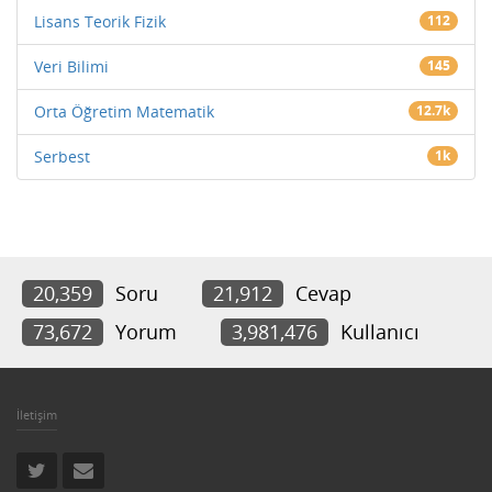
Lisans Teorik Fizik
112
Veri Bilimi
145
Orta Öğretim Matematik
12.7k
Serbest
1k
20,359
Soru
21,912
Cevap
73,672
Yorum
3,981,476
Kullanıcı
İletişim