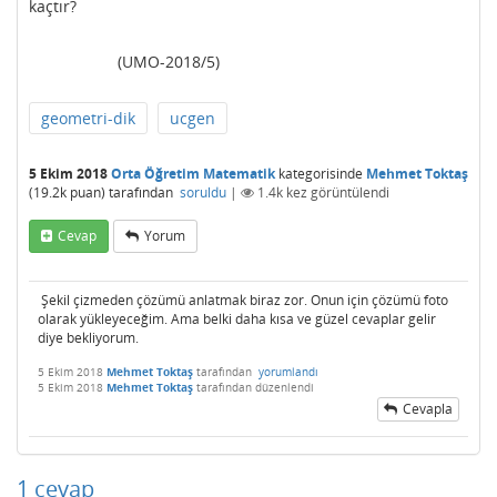
kaçtır?
(UMO-2018/5)
geometri-dik
ucgen
5 Ekim 2018
Orta Öğretim Matematik
kategorisinde
Mehmet Toktaş
(
19.2k
puan)
tarafından
soruldu
|
1.4k
kez görüntülendi
Cevap
Yorum
Şekil çizmeden çözümü anlatmak biraz zor. Onun için çözümü foto
olarak yükleyeceğim. Ama belki daha kısa ve güzel cevaplar gelir
diye bekliyorum.
5 Ekim 2018
Mehmet Toktaş
tarafından
yorumlandı
5 Ekim 2018
Mehmet Toktaş
tarafından
düzenlendi
Cevapla
1
cevap