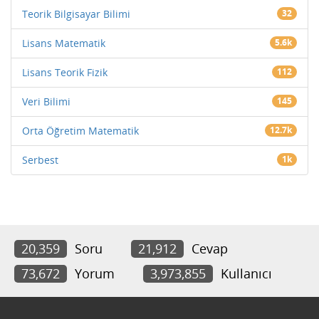
Teorik Bilgisayar Bilimi
32
Lisans Matematik
5.6k
Lisans Teorik Fizik
112
Veri Bilimi
145
Orta Öğretim Matematik
12.7k
Serbest
1k
20,359
Soru
21,912
Cevap
73,672
Yorum
3,973,855
Kullanıcı