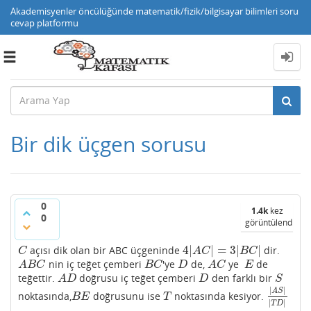
Akademisyenler öncülüğünde matematik/fizik/bilgisayar bilimleri soru
cevap platformu
Toggle
navigation
Bir dik üçgen sorusu
0
1.4k
kez
0
görüntülendi
4
|
|
=
3
|
|
açısı dik olan bir ABC üçgeninde
dir.
C
4
|
A
C
|
=
3
|
B
C
|
C
A
C
B
C
nin iç teğet çemberi
'ye
de,
ye
de
A
B
C
B
C
D
A
C
E
A
B
C
B
C
D
A
C
E
teğettir.
doğrusu iç teğet çemberi
den farklı bir
A
D
D
S
A
D
D
S
|
|
A
S
noktasında,
doğrusunu ise
noktasında kesiyor.
B
E
T
|
A
S
|
|
T
D
B
E
T
|
|
T
D