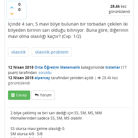
0
28.4k
kez
0
görüntülendi
İçinde 4 sarı, 5 mavi bilye bulunan bir torbadan çekilen iki
bilyeden birinin sarı olduğu biliniyor. Buna göre, diğerinin
mavi olma olasılığı kaçtır? (Cvp: 1/2)
olasılık
olasılık-problem
12 Nisan 2018
Orta Öğretim Matematik
kategorisinde
trstellar
(
17
puan)
tarafından
soruldu
12 Nisan 2018
alpercay
tarafından
yeniden açıldı
|
28.4k
kez
görüntülendi
Cevap
Yorum
2 bilye çekilmiş ve biri sarı dediği için SS, SM, MS, MM
ihtimallerinden sadece SS, SM, MS olabilir.
SS olursa mavi gelme olasılığı 0.
SM olursa 4/9 . 5/8