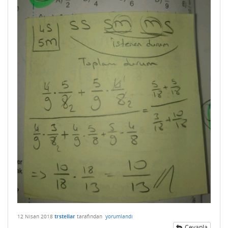
12 Nisan 2018
trstellar
tarafından
yorumlandı
Cevapla