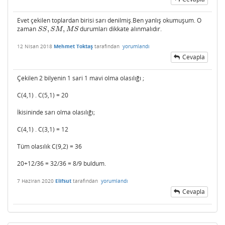
Evet çekilen toplardan birisi sarı denilmiş.Ben yanlış okumuşum. O
zaman
,
,
durumları dikkate alınmalıdır.
S
S
,
S
M
,
M
S
S
S
S
M
M
S
12 Nisan 2018
Mehmet Toktaş
tarafından
yorumlandı
Cevapla
Çekilen 2 bilyenin 1 sari 1 mavi olma olasılığı ;
C(4,1) . C(5,1) = 20
İkisininde sarı olma olasılığı;
C(4,1) . C(3,1) = 12
Tüm olasılık C(9,2) = 36
20+12/36 = 32/36 = 8/9 buldum.
7 Haziran 2020
Elifsut
tarafından
yorumlandı
Cevapla