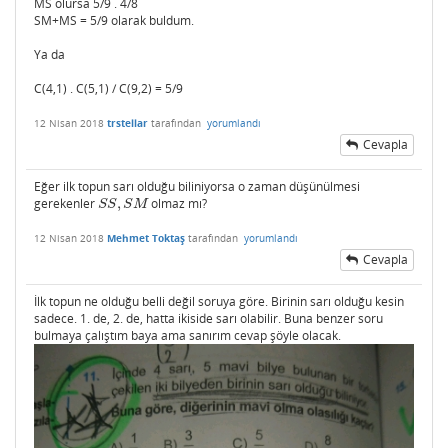
MS olursa 5/9 . 4/8
SM+MS = 5/9 olarak buldum.
Ya da
C(4,1) . C(5,1) / C(9,2) = 5/9
12 Nisan 2018
trstellar
tarafından
yorumlandı
Cevapla
Eğer ilk topun sarı olduğu biliniyorsa o zaman düşünülmesi
gerekenler
,
olmaz mı?
S
S
,
S
M
S
S
S
M
12 Nisan 2018
Mehmet Toktaş
tarafından
yorumlandı
Cevapla
İlk topun ne olduğu belli değil soruya göre. Birinin sarı olduğu kesin
sadece. 1. de, 2. de, hatta ikiside sarı olabilir. Buna benzer soru
bulmaya çalıştım baya ama sanırım cevap şöyle olacak.