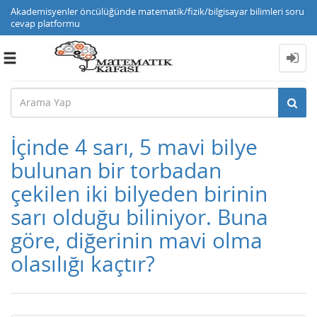
Akademisyenler öncülüğünde matematik/fizik/bilgisayar bilimleri soru
cevap platformu
Toggle
navigation
İçinde 4 sarı, 5 mavi bilye
bulunan bir torbadan
çekilen iki bilyeden birinin
sarı olduğu biliniyor. Buna
göre, diğerinin mavi olma
olasılığı kaçtır?